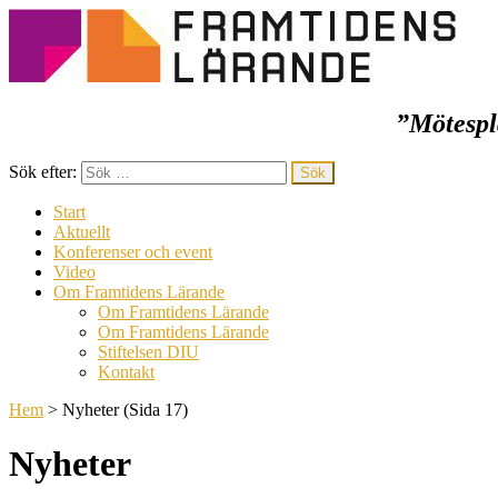
”Mötespla
Framtidens lärande
Sök efter:
Start
Aktuellt
Konferenser och event
Video
Om Framtidens Lärande
Om Framtidens Lärande
Om Framtidens Lärande
Stiftelsen DIU
Kontakt
Hem
>
Nyheter
(Sida 17)
Nyheter