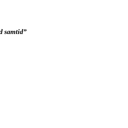
ad samtid
”