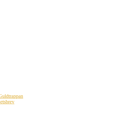
Guldtrappan
etsbrev