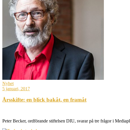
Nyhet
5 januari, 2017
Årsskifte: en blick bakåt, en framåt
Peter Becker, ordförande stiftelsen DIU, svarar på tre frågor i Media