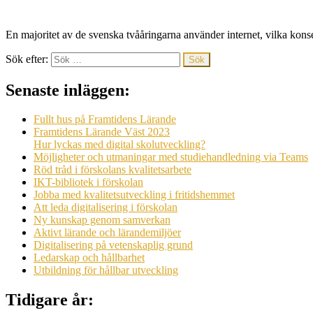
En majoritet av de svenska tvååringarna använder internet, vilka kons
Sök efter:
Senaste inläggen:
Fullt hus på Framtidens Lärande
Framtidens Lärande Väst 2023
Hur lyckas med digital skolutveckling?
Möjligheter och utmaningar med studiehandledning via Teams
Röd tråd i förskolans kvalitetsarbete
IKT-bibliotek i förskolan
Jobba med kvalitetsutveckling i fritidshemmet
Att leda digitalisering i förskolan
Ny kunskap genom samverkan
Aktivt lärande och lärandemiljöer
Digitalisering på vetenskaplig grund
Ledarskap och hållbarhet
Utbildning för hållbar utveckling
Tidigare år: