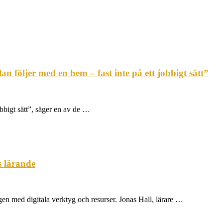
an följer med en hem – fast inte på ett jobbigt sätt”
obbigt sätt”, säger en av de …
s lärande
ngen med digitala verktyg och resurser. Jonas Hall, lärare …