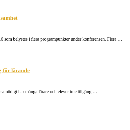
ksamhet
016 som belystes i flera programpunkter under konferensen. Flera …
g för lärande
te, samtidigt har många lärare och elever inte tillgång …