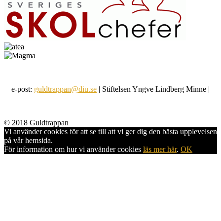
e-post:
guldtrappan@diu.se
| Stiftelsen Yngve Lindberg Minne |
© 2018 Guldtrappan
Vi använder cookies för att se till att vi ger dig den bästa upplevelsen
på vår hemsida.
För information om hur vi använder cookies
läs mer här
.
OK