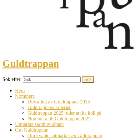
Guldtrappan
Sök efter:
Hem
Nominera
Utlysning av Guldtrappan 2025
Guldtrappans kriterier
Guldtrappan 2025: tider att ha koll på
Nominera till Guldtrappan 2025
Utmärkta skolhuvudmän
Om Guldtrappan
Om kvalitetsutmärkelsen Guldtrappan