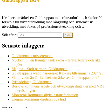
Guldtrappan 2024
Kvalitetsutmärkelsen Guldtrappan möter huvudmän och skolor från
förskola till vuxenutbildning med långsiktig och systematisk
utveckling, med fokus på professionsutveckling och …
Sök efter:
Senaste inläggen:
Guldtrappans prisceremoni
Nyckeln till en framgångsrik skola – lärare, ledare och rika
miljöer
Magma – Stolt partner i Guldtrappan
Guldtrappans webbinarieserie: Klokare tillsammans 2024/25
Sju huvudmän får kvalitetsutmärkelsen Guldtrappan 2024
Prisutdelning Guldtrappan
Burlövs kommuns arbete och utvecklingsstrategier med VR i
undervisningen
Mönsterås kommuns digitala transformation
Lomma kommuns digitala röda tråd