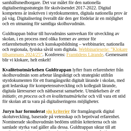
samhällsmedborgare. Det var målet för den nationella
digitaliseringsstrategin för skolväsendet 2017-2022. Digital
kompetens är inskriven i styrdokumenten, digitala nationella prov är
på väg. Digitalisering överallt där den ger fördelar är en möjlighet
och en utmaning för samtliga skolhuvudmän.
Guldtrappan bidrar till huvudmäns samverkan för utveckling av
skolan, i en process med olika former av arenor för
erfarenhetsutbyten och kunskapsbildning – webbinarier, nationella
och regionala, fysiska såväl som digitala.
Webbinarieserie: ”Klokare
tillsammans 2024/25”
. Konferens:
Framtidens Lärande
. Gemensamt
blir vi klokare, helt enkelt!
Kvalitetsutmärkelsen Guldtrappan
lyfter fram erfarenheter från
skolhuvudmän som arbetar långsiktigt och strategiskt utifrån
styrdokumenten för ett framgångsrikt digitalt lärande i skolan, med
gott ledarskap för kompetensutveckling och kollegialt lärande,
digitala lärresurser och nätbaserat samarbete. Utmärkelsen
är ett
initiativ, en process och en kvalitetsutmärkelse
och vill vara ett stöd
för skolan att ta vara på digitaliseringens möjligheter.
Juryn har formulerat
sju kriterier
för framgångsrik digital
skolutveckling, baserade på vetenskap och beprövad erfarenhet.
Nominerade skolhuvudmän bedöms utifrån kriterierna och sin
samlade styrka vad gäller alla dessa. Guldtrappan siktar till att