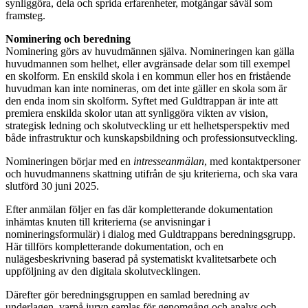
synliggöra, dela och sprida erfarenheter, motgångar såväl som
framsteg.
Nominering och beredning
Nominering görs av huvudmännen själva. Nomineringen kan gälla
huvudmannen som helhet, eller avgränsade delar som till exempel
en skolform. En enskild skola i en kommun eller hos en fristående
huvudman kan inte nomineras, om det inte gäller en skola som är
den enda inom sin skolform. Syftet med Guldtrappan är inte att
premiera enskilda skolor utan att synliggöra vikten av vision,
strategisk ledning och skolutveckling ur ett helhetsperspektiv med
både infrastruktur och kunskapsbildning och professionsutveckling.
Nomineringen börjar med en
intresseanmälan
, med kontaktpersoner
och huvudmannens skattning utifrån de sju kriterierna, och ska vara
slutförd 30 juni 2025.
Efter anmälan följer en fas där kompletterande dokumentation
inhämtas knuten till kriterierna (se anvisningar i
nomineringsformulär) i dialog med Guldtrappans beredningsgrupp.
Här tillförs kompletterande dokumentation, och en
nulägesbeskrivning baserad på systematiskt kvalitetsarbete och
uppföljning av den digitala skolutvecklingen.
Därefter gör beredningsgruppen en samlad beredning av
underlagen, varpå juryn samlas för genomgång och analys och