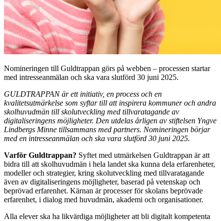
Nomineringen till Guldtrappan görs på webben – processen startar
med intresseanmälan och ska vara slutförd 30 juni 2025.
GULDTRAPPAN är ett initiativ, en process och en
kvalitetsutmärkelse som syftar till att inspirera kommuner och andra
skolhuvudmän till skolutveckling med tillvaratagande av
digitaliseringens möjligheter. Den utdelas årligen av stiftelsen Yngve
Lindbergs Minne tillsammans med partners. Nomineringen börjar
med en intresseanmälan och ska vara slutförd 30 juni 2025.
Varför Guldtrappan?
Syftet med utmärkelsen Guldtrappan är att
bidra till att skolhuvudmän i hela landet ska kunna dela erfarenheter,
modeller och strategier, kring skolutveckling med tillvaratagande
även av digitaliseringens möjligheter, baserad på vetenskap och
beprövad erfarenhet. Kärnan är processer för skolans beprövade
erfarenhet, i dialog med huvudmän, akademi och organisationer.
Alla elever ska ha likvärdiga möjligheter att bli digitalt kompetenta