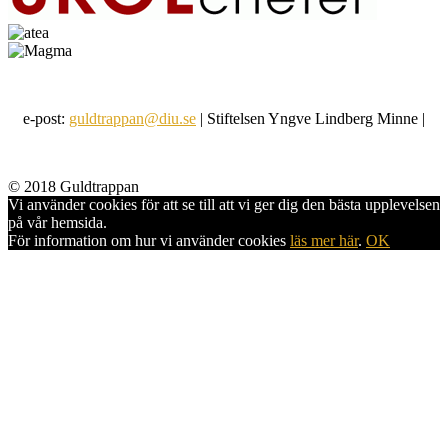
e-post:
guldtrappan@diu.se
| Stiftelsen Yngve Lindberg Minne |
© 2018 Guldtrappan
Vi använder cookies för att se till att vi ger dig den bästa upplevelsen
på vår hemsida.
För information om hur vi använder cookies
läs mer här
.
OK