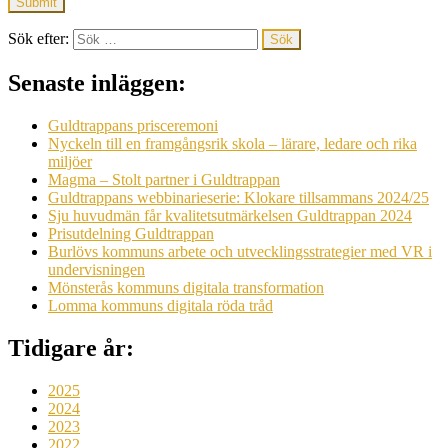
Sök efter:
Senaste inläggen:
Guldtrappans prisceremoni
Nyckeln till en framgångsrik skola – lärare, ledare och rika
miljöer
Magma – Stolt partner i Guldtrappan
Guldtrappans webbinarieserie: Klokare tillsammans 2024/25
Sju huvudmän får kvalitetsutmärkelsen Guldtrappan 2024
Prisutdelning Guldtrappan
Burlövs kommuns arbete och utvecklingsstrategier med VR i
undervisningen
Mönsterås kommuns digitala transformation
Lomma kommuns digitala röda tråd
Tidigare år:
2025
2024
2023
2022