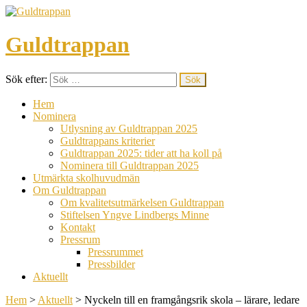
Guldtrappan
Sök efter:
Hem
Nominera
Utlysning av Guldtrappan 2025
Guldtrappans kriterier
Guldtrappan 2025: tider att ha koll på
Nominera till Guldtrappan 2025
Utmärkta skolhuvudmän
Om Guldtrappan
Om kvalitetsutmärkelsen Guldtrappan
Stiftelsen Yngve Lindbergs Minne
Kontakt
Pressrum
Pressrummet
Pressbilder
Aktuellt
Hem
>
Aktuellt
>
Nyckeln till en framgångsrik skola – lärare, ledare