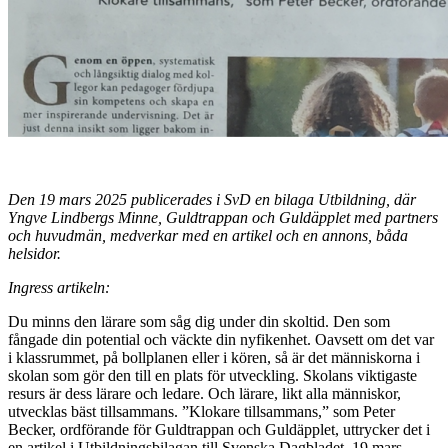
Den 19 mars 2025 publicerades i SvD en bilaga Utbildning, där
Yngve Lindbergs Minne, Guldtrappan och Guldäpplet med partners
och huvudmän, medverkar med en artikel och en annons, båda
helsidor.
Ingress artikeln:
Du minns den lärare som såg dig under din skoltid. Den som
fångade din potential och väckte din nyfikenhet. Oavsett om det var
i klassrummet, på bollplanen eller i kören, så är det människorna i
skolan som gör den till en plats för utveckling. Skolans viktigaste
resurs är dess lärare och ledare. Och lärare, likt alla människor,
utvecklas bäst tillsammans. ”Klokare tillsammans,” som Peter
Becker, ordförande för Guldtrappan och Guldäpplet, uttrycker det i
en artikel i Utbildningsbilagan till Svenska Dagbladet, 19 mars