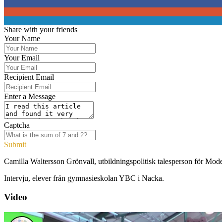
0
0
0
Share with your friends
Your Name
Your Email
Recipient Email
Enter a Message
Captcha
Submit
Camilla Waltersson Grönvall, utbildningspolitisk talesperson för Mod
Intervju, elever från gymnasieskolan YBC i Nacka.
Video