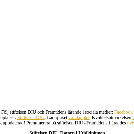
Följ stiftelsen DIU och Framtidens lärande i sociala medier:
Facebook
bplatser:
Stiftelsen DIU
, Lärarpriset
Guldäpplet
, Kvalitetsutmärkelsen
ig uppdaterad! Prenumerera på stiftelsen DIUs/Framtidens Lärandes
nyh
Stiftelsen DIU, Datorn i Utbildningen