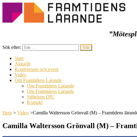
”Mötespla
Framtidens lärande
Sök efter:
Start
Aktuellt
Konferenser och event
Video
Om Framtidens Lärande
Om Framtidens Lärande
Om Framtidens Lärande
Stiftelsen DIU
Kontakt
Hem
>
Video
>
Camilla Waltersson Grönvall (M) – Framtidens läran
Camilla Waltersson Grönvall (M) – Framt