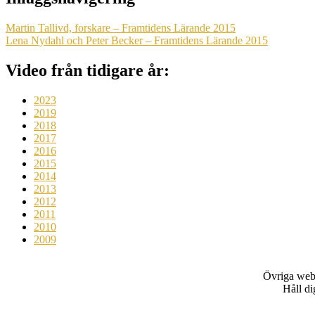
Martin Tallivd, forskare – Framtidens Lärande 2015
Lena Nydahl och Peter Becker – Framtidens Lärande 2015
Video från tidigare år:
2023
2019
2018
2017
2016
2015
2014
2013
2012
2011
2010
2009
Övriga web
Håll d