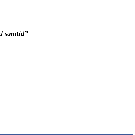
ad samtid
”