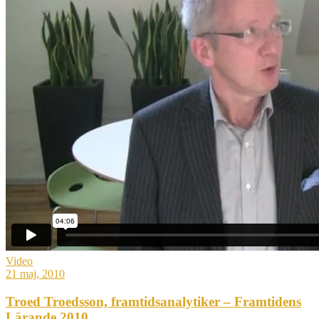
Video
21 maj, 2010
Troed Troedsson, framtidsanalytiker – Framtidens
Lärande 2010