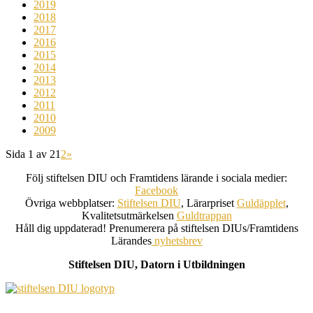
2019
2018
2017
2016
2015
2014
2013
2012
2011
2010
2009
Sida 1 av 2
1
2
»
Följ stiftelsen DIU och Framtidens lärande i sociala medier:
Facebook
Övriga webbplatser:
Stiftelsen DIU
, Lärarpriset
Guldäpplet
,
Kvalitetsutmärkelsen
Guldtrappan
Håll dig uppdaterad! Prenumerera på stiftelsen DIUs/Framtidens
Lärandes
nyhetsbrev
Stiftelsen DIU, Datorn i Utbildningen