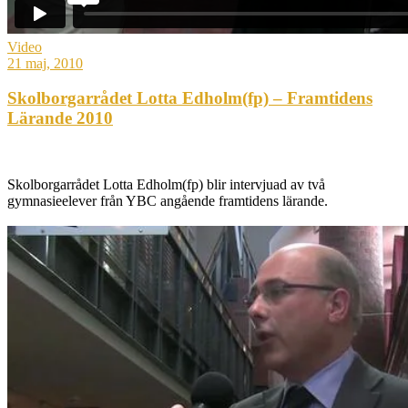
Video
21 maj, 2010
Skolborgarrådet Lotta Edholm(fp) – Framtidens
Lärande 2010
Skolborgarrådet Lotta Edholm(fp) blir intervjuad av två
gymnasieelever från YBC angående framtidens lärande.