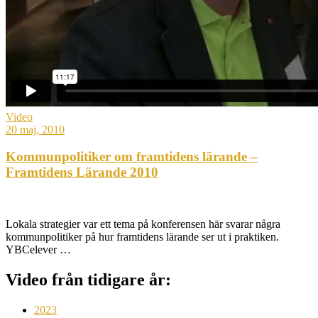
Video
20 maj, 2010
Kommunpolitiker om framtidens lärande –
Framtidens Lärande 2010
Lokala strategier var ett tema på konferensen här svarar några
kommunpolitiker på hur framtidens lärande ser ut i praktiken.
YBCelever …
Video från tidigare år:
2023