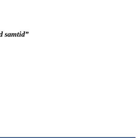
ad samtid
”