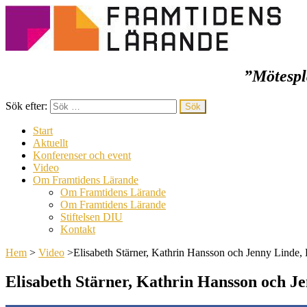
”Mötespla
Framtidens lärande
Sök efter:
Start
Aktuellt
Konferenser och event
Video
Om Framtidens Lärande
Om Framtidens Lärande
Om Framtidens Lärande
Stiftelsen DIU
Kontakt
Hem
>
Video
>
Elisabeth Stärner, Kathrin Hansson och Jenny Linde
Elisabeth Stärner, Kathrin Hansson och 