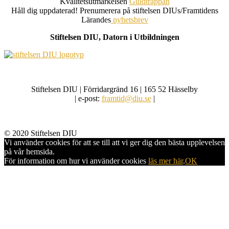
Kvalitetsutmärkelsen
Guldtrappan
Håll dig uppdaterad! Prenumerera på stiftelsen DIUs/Framtidens
Lärandes
nyhetsbrev
Stiftelsen DIU, Datorn i Utbildningen
Stiftelsen DIU | Förridargränd 16 | 165 52 Hässelby
| e-post:
framtid@diu.se
|
© 2020 Stiftelsen DIU
Vi använder cookies för att se till att vi ger dig den bästa upplevelsen
på vår hemsida.
För information om hur vi använder cookies
läs mer här
.
OK