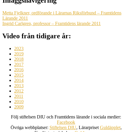
Inläggsnavigering
Metta Fjelkner, ordförande i Lärarnas Riksförbund – Framtidens
Lärande 2011
Ingrid Carlgren, professor – Framtidens lärande 2011
Video från tidigare år:
2023
2019
2018
2017
2016
2015
2014
2013
2012
2011
2010
2009
Följ stiftelsen DIU och Framtidens lärande i sociala medier:
Facebook
Övriga webbplatser:
Stiftelsen DIU
, Lärarpriset
Guldäpplet
,