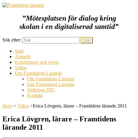
”Mötesplatsen för dialog kring
Framtidens lärande
skolan i en digitaliserad samtid
”
Sök efter:
Start
Aktuellt
Konferenser och event
Video
Om Framtidens Lärande
Om Framtidens Lärande
Om Framtidens Lärande
Stiftelsen DIU
Kontakt
Hem
>
Video
>
Erica Lövgren, lärare – Framtidens lärande 2011
Erica Lövgren, lärare – Framtidens
lärande 2011