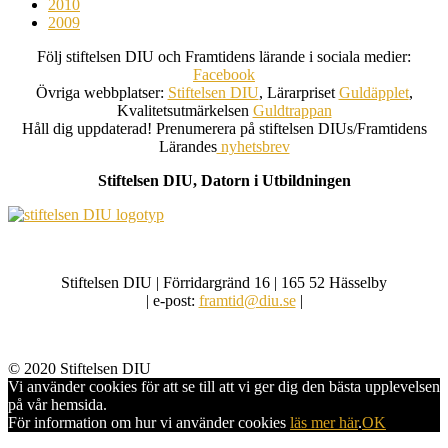
2010
2009
Följ stiftelsen DIU och Framtidens lärande i sociala medier:
Facebook
Övriga webbplatser:
Stiftelsen DIU
, Lärarpriset
Guldäpplet
,
Kvalitetsutmärkelsen
Guldtrappan
Håll dig uppdaterad! Prenumerera på stiftelsen DIUs/Framtidens
Lärandes
nyhetsbrev
Stiftelsen DIU, Datorn i Utbildningen
Stiftelsen DIU | Förridargränd 16 | 165 52 Hässelby
| e-post:
framtid@diu.se
|
© 2020 Stiftelsen DIU
Vi använder cookies för att se till att vi ger dig den bästa upplevelsen
på vår hemsida.
För information om hur vi använder cookies
läs mer här
.
OK