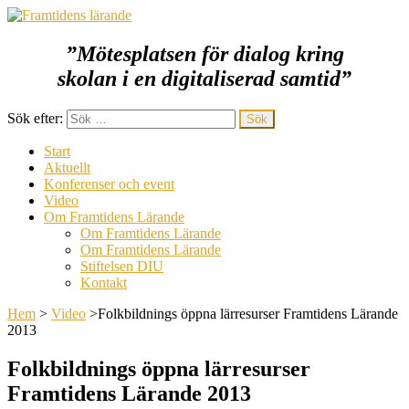
”Mötesplatsen för dialog kring
Framtidens lärande
skolan i en digitaliserad samtid
”
Sök efter:
Start
Aktuellt
Konferenser och event
Video
Om Framtidens Lärande
Om Framtidens Lärande
Om Framtidens Lärande
Stiftelsen DIU
Kontakt
Hem
>
Video
>
Folkbildnings öppna lärresurser Framtidens Lärande
2013
Folkbildnings öppna lärresurser
Framtidens Lärande 2013