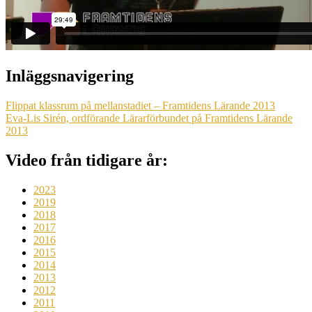
Inläggsnavigering
Flippat klassrum på mellanstadiet – Framtidens Lärande 2013
Eva-Lis Sirén, ordförande Lärarförbundet på Framtidens Lärande
2013
Video från tidigare år:
2023
2019
2018
2017
2016
2015
2014
2013
2012
2011