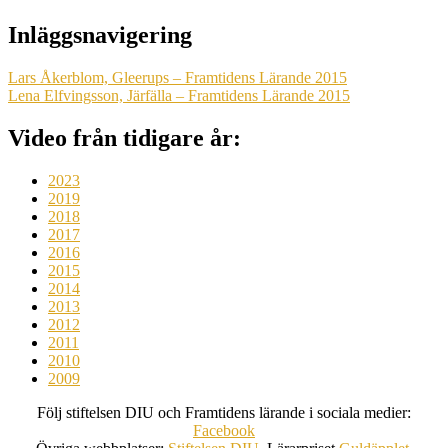
Inläggsnavigering
Lars Åkerblom, Gleerups – Framtidens Lärande 2015
Lena Elfvingsson, Järfälla – Framtidens Lärande 2015
Video från tidigare år:
2023
2019
2018
2017
2016
2015
2014
2013
2012
2011
2010
2009
Följ stiftelsen DIU och Framtidens lärande i sociala medier:
Facebook