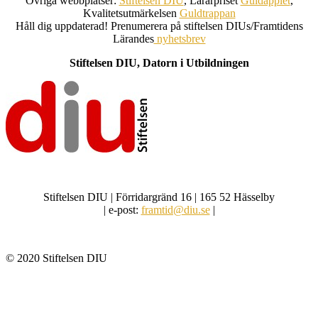
Övriga webbplatser:
Stiftelsen DIU
, Lärarpriset
Guldäpplet
,
Kvalitetsutmärkelsen
Guldtrappan
Håll dig uppdaterad! Prenumerera på stiftelsen DIUs/Framtidens
Lärandes
nyhetsbrev
Stiftelsen DIU, Datorn i Utbildningen
Stiftelsen DIU | Förridargränd 16 | 165 52 Hässelby
| e-post:
framtid@diu.se
|
© 2020 Stiftelsen DIU