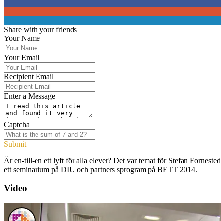
0
0
0
Share with your friends
Your Name
Your Email
Recipient Email
Enter a Message
Captcha
Submit
Är en-till-en ett lyft för alla elever? Det var temat för Stefan Forn
ett seminarium på DIU och partners sprogram på BETT 2014.
Video