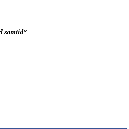
ad samtid
”