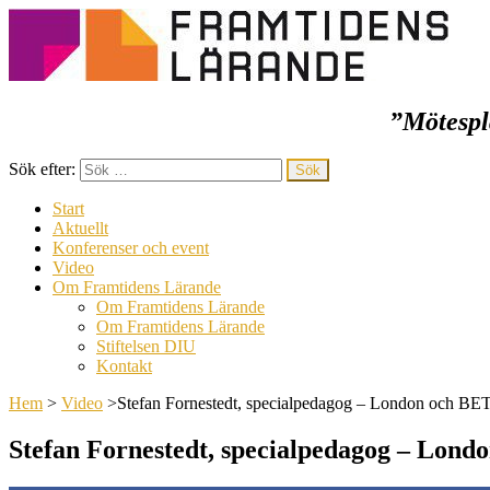
”Mötespla
Framtidens lärande
Sök efter:
Start
Aktuellt
Konferenser och event
Video
Om Framtidens Lärande
Om Framtidens Lärande
Om Framtidens Lärande
Stiftelsen DIU
Kontakt
Hem
>
Video
>
Stefan Fornestedt, specialpedagog – London och BE
Stefan Fornestedt, specialpedagog – Lon