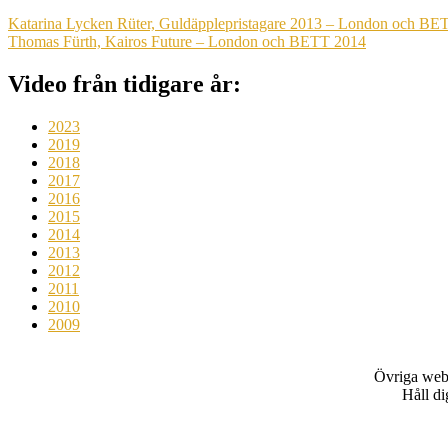
Katarina Lycken Rüter, Guldäpplepristagare 2013 – London och BE
Thomas Fürth, Kairos Future – London och BETT 2014
Video från tidigare år:
2023
2019
2018
2017
2016
2015
2014
2013
2012
2011
2010
2009
Övriga web
Håll d