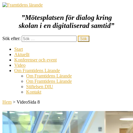
”Mötesplatsen för dialog kring
Framtidens lärande
skolan i en digitaliserad samtid
”
Sök efter:
Start
Aktuellt
Konferenser och event
Video
Om Framtidens Lärande
Om Framtidens Lärande
Om Framtidens Lärande
Stiftelsen DIU
Kontakt
Hem
>
Video
Sida 8