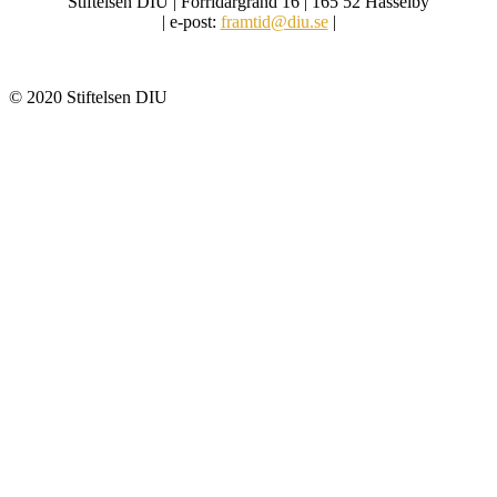
Stiftelsen DIU | Förridargränd 16 | 165 52 Hässelby
| e-post:
framtid@diu.se
|
© 2020 Stiftelsen DIU