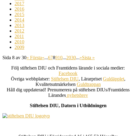
2017
2016
2015
2014
2013
2012
2011
2010
2009
Sida 8 av 30
« Första
«
...
6
7
8
9
10
...
20
30
...
»
Sista »
Följ stiftelsen DIU och Framtidens lärande i sociala medier:
Facebook
Övriga webbplatser:
Stiftelsen DIU
, Lärarpriset
Guldäpplet
,
Kvalitetsutmärkelsen
Guldtrappan
Håll dig uppdaterad! Prenumerera på stiftelsen DIUs/Framtidens
Lärandes
nyhetsbrev
Stiftelsen DIU, Datorn i Utbildningen