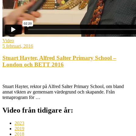
Video
5 februari, 2016
Stuart Hayter, Alfred Salter Primary School –
London och BETT 2016
Stuart Hayter, rektor på Alfred Salter Primary School, om bland
annat vikten av gemensam värdegrund och skapande. Från
temaprogram för …
Video från tidigare år:
2023
2019
2018