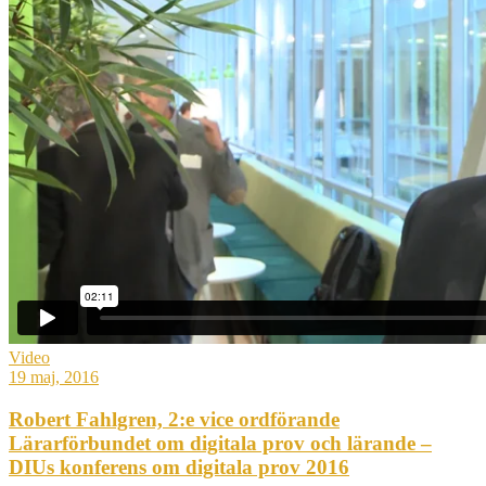
Video
19 maj, 2016
Robert Fahlgren, 2:e vice ordförande
Lärarförbundet om digitala prov och lärande –
DIUs konferens om digitala prov 2016