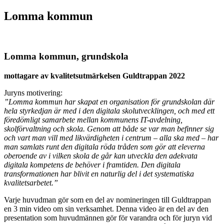
Lomma kommun
Lomma kommun, grundskola
mottagare av kvalitetsutmärkelsen Guldtrappan 2022
Juryns motivering:
”
Lomma kommun har skapat en organisation för grundskolan där
hela styrkedjan är med i den digitala skolutvecklingen, och med ett
föredömligt samarbete mellan kommunens IT-avdelning,
skolförvaltning och skola. Genom att både se var man befinner sig
och vart man vill med likvärdigheten i centrum – alla ska med – har
man samlats runt den digitala röda tråden som gör att eleverna
oberoende av i vilken skola de går kan utveckla den adekvata
digitala kompetens de behöver i framtiden. Den digitala
transformationen har blivit en naturlig del i det systematiska
kvalitetsarbetet.
”
Varje huvudman gör som en del av nomineringen till Guldtrappan
en 3 min video om sin verksamhet. Denna video är en del av den
presentation som huvudmännen gör för varandra och för juryn vid