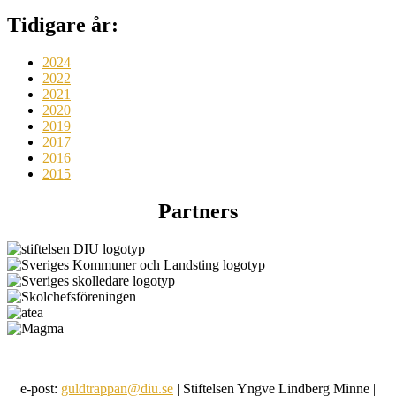
Tidigare år:
2024
2022
2021
2020
2019
2017
2016
2015
Partners
e-post:
guldtrappan@diu.se
| Stiftelsen Yngve Lindberg Minne |