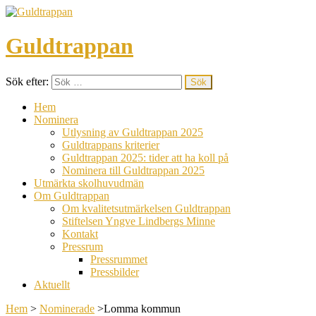
Guldtrappan
Sök efter:
Hem
Nominera
Utlysning av Guldtrappan 2025
Guldtrappans kriterier
Guldtrappan 2025: tider att ha koll på
Nominera till Guldtrappan 2025
Utmärkta skolhuvudmän
Om Guldtrappan
Om kvalitetsutmärkelsen Guldtrappan
Stiftelsen Yngve Lindbergs Minne
Kontakt
Pressrum
Pressrummet
Pressbilder
Aktuellt
Hem
>
Nominerade
>
Lomma kommun