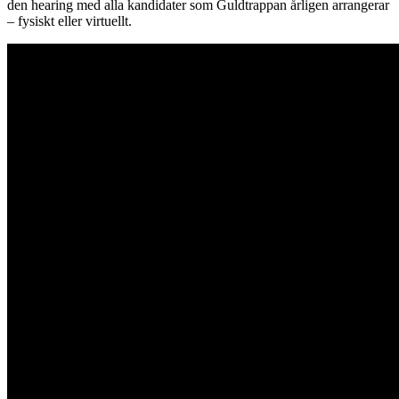
den hearing med alla kandidater som Guldtrappan årligen arrangerar
– fysiskt eller virtuellt.