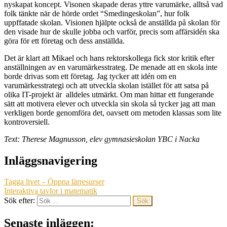
nyskapat koncept. Visonen skapade deras yttre varumärke, alltså vad
folk tänkte när de hörde ordet “Smedingeskolan”, hur folk
uppffatade skolan. Visionen hjälpte också de anställda på skolan för
den visade hur de skulle jobba och varför, precis som affärsidén ska
göra för ett företag och dess anställda.
Det är klart att Mikael och hans rektorskollega fick stor kritik efter
anställningen av en varumärkesstrateg. De menade att en skola inte
borde drivas som ett företag. Jag tycker att idén om en
varumärkesstrategi och att utveckla skolan istället för att satsa på
olika IT-projekt är alldeles utmärkt. Om man hittar ett fungerande
sätt att motivera elever och utveckla sin skola så tycker jag att man
verkligen borde genomföra det, oavsett om metoden klassas som lite
kontroversiell.
Text: Therese Magnusson, elev gymnasieskolan YBC i Nacka
Inläggsnavigering
Tagga livet – Öppna lärresurser
Interaktiva tavlor i matematik
Sök efter:
Senaste inläggen: