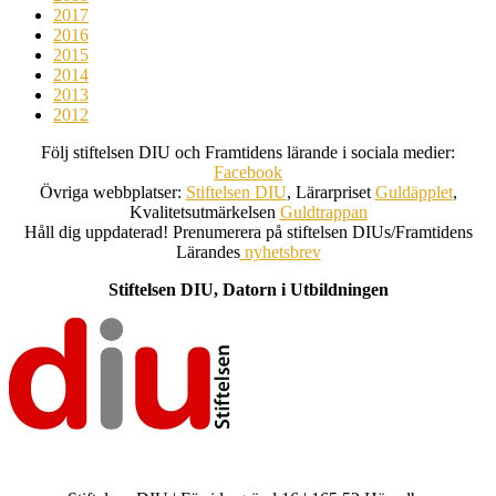
2017
2016
2015
2014
2013
2012
Följ stiftelsen DIU och Framtidens lärande i sociala medier:
Facebook
Övriga webbplatser:
Stiftelsen DIU
, Lärarpriset
Guldäpplet
,
Kvalitetsutmärkelsen
Guldtrappan
Håll dig uppdaterad! Prenumerera på stiftelsen DIUs/Framtidens
Lärandes
nyhetsbrev
Stiftelsen DIU, Datorn i Utbildningen