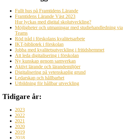
Fullt hus på Framtidens Lärande
Framtidens Lärande Väst 2023
Hur lyckas med digital skolutveckling?
Möjligheter och utmaningar med studiehandledning via
Teams
Röd tråd i förskolans kvalitetsarbete
IKT-bibliotek i förskolan
Jobba med kvalitetsutveckling i fritidshemmet
Att leda digitalisering i förskolan
Ny kunskap genom samverkan
Aktivt lärande och lärandemiljöer
Digitalisering på vetenskaplig grund
Ledarskap och hållbarhet
Utbildning för hållbar utveckling
Tidigare år:
2023
2022
2021
2020
2019
2018