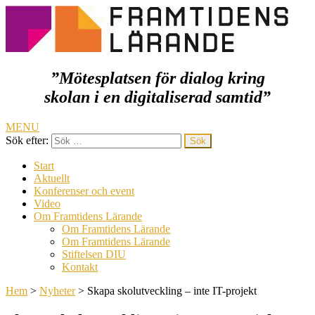
”Mötesplatsen för dialog kring
Framtidens lärande
skolan i en digitaliserad samtid
”
MENU
Sök efter:
Start
Aktuellt
Konferenser och event
Video
Om Framtidens Lärande
Om Framtidens Lärande
Om Framtidens Lärande
Stiftelsen DIU
Kontakt
Hem
>
Nyheter
>
Skapa skolutveckling – inte IT-projekt