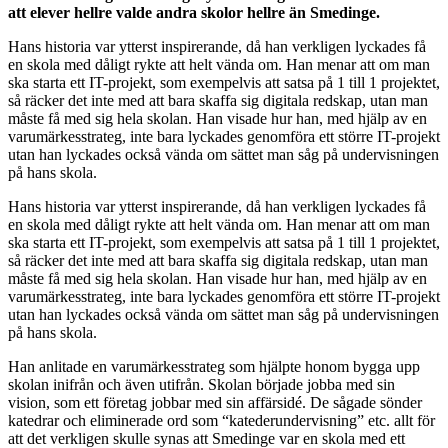
att elever hellre valde andra skolor hellre än Smedinge.
Hans historia var ytterst inspirerande, då han verkligen lyckades få
en skola med dåligt rykte att helt vända om. Han menar att om man
ska starta ett IT-projekt, som exempelvis att satsa på 1 till 1 projektet,
så räcker det inte med att bara skaffa sig digitala redskap, utan man
måste få med sig hela skolan. Han visade hur han, med hjälp av en
varumärkesstrateg, inte bara lyckades genomföra ett större IT-projekt
utan han lyckades också vända om sättet man såg på undervisningen
på hans skola.
Hans historia var ytterst inspirerande, då han verkligen lyckades få
en skola med dåligt rykte att helt vända om. Han menar att om man
ska starta ett IT-projekt, som exempelvis att satsa på 1 till 1 projektet,
så räcker det inte med att bara skaffa sig digitala redskap, utan man
måste få med sig hela skolan. Han visade hur han, med hjälp av en
varumärkesstrateg, inte bara lyckades genomföra ett större IT-projekt
utan han lyckades också vända om sättet man såg på undervisningen
på hans skola.
Han anlitade en varumärkesstrateg som hjälpte honom bygga upp
skolan inifrån och även utifrån. Skolan började jobba med sin
vision, som ett företag jobbar med sin affärsidé. De sågade sönder
katedrar och eliminerade ord som “katederundervisning” etc. allt för
att det verkligen skulle synas att Smedinge var en skola med ett