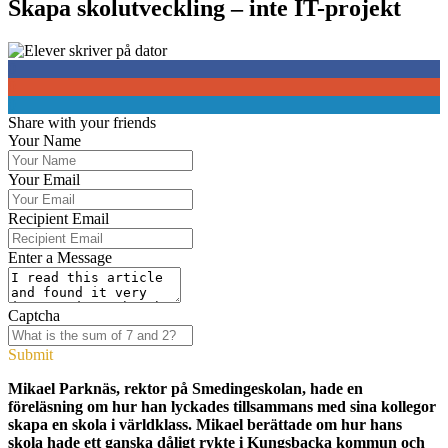
Skapa skolutveckling – inte IT-projekt
0
0
0
Share with your friends
Your Name
Your Email
Recipient Email
Enter a Message
Captcha
Submit
Mikael Parknäs, rektor på Smedingeskolan, hade en
föreläsning om hur han lyckades tillsammans med sina kollegor
skapa en skola i världklass. Mikael berättade om hur hans
skola hade ett ganska dåligt rykte i Kungsbacka kommun och