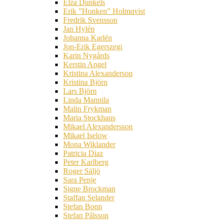
Elza Dunkels
Erik ”Honken” Holmqvist
Fredrik Svensson
Jan Hylén
Johanna Karlén
Jon-Erik Egerszegi
Karin Nygårds
Kerstin Angel
Kristina Alexanderson
Kristina Björn
Lars Björn
Linda Mannila
Malin Frykman
Maria Stockhaus
Mikael Alexandersson
Mikael Iselow
Mona Wiklander
Patricia Diaz
Peter Karlberg
Roger Säljö
Sara Penje
Signe Brockman
Staffan Selander
Stefan Bonn
Stefan Pålsson