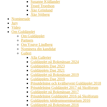
Susanne Kjällander
Troed Troedson
Åke Grönlund
Åke Sjöberg
Nominerade
Jury
Video
Om Guldäpplet
Om Guldäpplet
Partners
Om Yngve Lindberg
Nominera din kandidat
Galleri
Alla Gallerier
Guldäpplet på Bokmässan 2024
Guldäpplets Dag 2023
Guldäpplets Dag 2021
Guldäpplet på Bokmässan 2019
Guldäpplets Dag 2019
Prisutdelning och kvällsevent Guldäpplet 2018
Prisutdelning Guldäpplet 2017 på Skolforum
Guldäpplet på Bokmässan 2017
Prisutdelning Guldäpplet 2016 på Skolforum
Guldäpplets jubileumsseminarium 2016
Guldäpplet på Bokmässan 2016