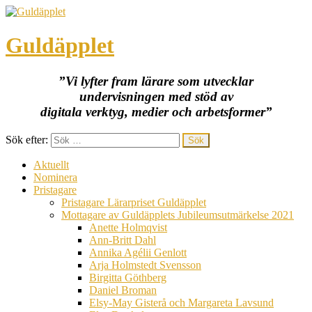
Guldäpplet
”Vi lyfter fram lärare som utvecklar
undervisningen med stöd av
digitala verktyg, medier och arbetsformer”
Sök efter:
Aktuellt
Nominera
Pristagare
Pristagare Lärarpriset Guldäpplet
Mottagare av Guldäpplets Jubileumsutmärkelse 2021
Anette Holmqvist
Ann-Britt Dahl
Annika Agélii Genlott
Arja Holmstedt Svensson
Birgitta Göthberg
Daniel Broman
Elsy-May Gisterå och Margareta Lavsund