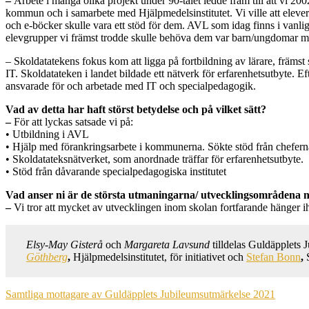
–
Arbete i många olika projekt under 90-talet ledde fram till att vi 2
kommun och i samarbete med Hjälpmedelsinstitutet. Vi ville att elever 
och e-böcker skulle vara ett stöd för dem. AVL som idag finns i vanli
elevgrupper vi främst trodde skulle behöva dem var barn/ungdomar med
– Skoldatatekens fokus kom att ligga på fortbildning av lärare, främst
IT. Skoldatateken i landet bildade ett nätverk för erfarenhetsutbyte
ansvarade för och arbetade med IT och specialpedagogik.
Vad av detta har haft störst betydelse och på vilket sätt?
–
För att lyckas satsade vi på:
• Utbildning i AVL
• Hjälp med förankringsarbete i kommunerna. Sökte stöd från chefern
• Skoldatateksnätverket, som anordnade träffar för erfarenhetsutbyte.
• Stöd från dåvarande specialpedagogiska institutet
Vad anser ni är de största utmaningarna/ utvecklingsområdena n
–
Vi tror att mycket av utvecklingen inom skolan fortfarande hänger 
Elsy-May Gisterå
och
Margareta Lavsund
tilldelas Guldäpplets 
Göthberg
,
Hjälpmedelsinstitutet, för initiativet och
Stefan Bonn
,
Samtliga mottagare av Guldäpplets Jubileumsutmärkelse 2021