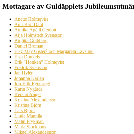
Mottagare av Guldäpplets Jubileumsutmär
Anette Holmqvist
Ann-Britt Dahl
Annika Agélii Genlott
Arja Holmstedt Svensson
Birgitta Göthberg
Daniel Broman
Elsy-May Gisterå och Margareta Lavsund
Elza Dunkels
Erik ”Honken” Holmqvist
Fredrik Svensson
Jan Hylén
Johanna Karlén
Jon-Erik Egerszegi
Karin Nygårds
Kerstin Angel
Kristina Alexanderson
Kristina Björn
Lars Björn
Linda Mannila
Malin Frykman
Maria Stockhaus
Mikael Alexandersson