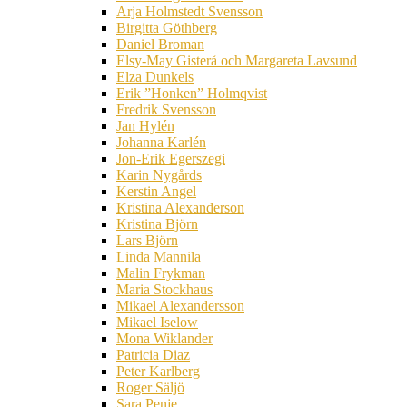
Arja Holmstedt Svensson
Birgitta Göthberg
Daniel Broman
Elsy-May Gisterå och Margareta Lavsund
Elza Dunkels
Erik ”Honken” Holmqvist
Fredrik Svensson
Jan Hylén
Johanna Karlén
Jon-Erik Egerszegi
Karin Nygårds
Kerstin Angel
Kristina Alexanderson
Kristina Björn
Lars Björn
Linda Mannila
Malin Frykman
Maria Stockhaus
Mikael Alexandersson
Mikael Iselow
Mona Wiklander
Patricia Diaz
Peter Karlberg
Roger Säljö
Sara Penje