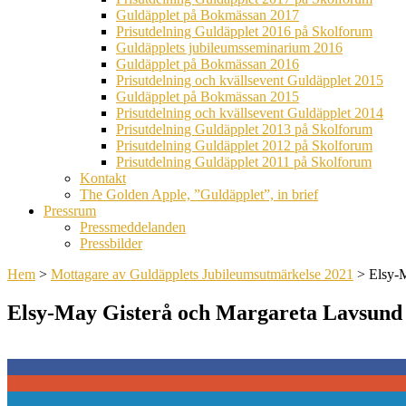
Guldäpplet på Bokmässan 2017
Prisutdelning Guldäpplet 2016 på Skolforum
Guldäpplets jubileumsseminarium 2016
Guldäpplet på Bokmässan 2016
Prisutdelning och kvällsevent Guldäpplet 2015
Guldäpplet på Bokmässan 2015
Prisutdelning och kvällsevent Guldäpplet 2014
Prisutdelning Guldäpplet 2013 på Skolforum
Prisutdelning Guldäpplet 2012 på Skolforum
Prisutdelning Guldäpplet 2011 på Skolforum
Kontakt
The Golden Apple, ”Guldäpplet”, in brief
Pressrum
Pressmeddelanden
Pressbilder
Hem
>
Mottagare av Guldäpplets Jubileumsutmärkelse 2021
>
Elsy-
Elsy-May Gisterå och Margareta Lavsund
0
0
0