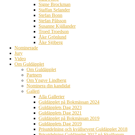
Signe Brockman
Staffan Selander
Stefan Bonn
Stefan Pålsson
Susanne Kjällander
Troed Troedson
Åke Grönlund
Åke Sjöberg
Nominerade
Jury
Video
Om Guldäpplet
Om Guldäpplet
Partners
Om Yngve Lindberg
Nominera din kandidat
Galleri
Alla Gallerier
Guldäpplet på Bokmässan 2024
Guldäpplets Dag 2023
Guldäpplets Dag 2021
Guldäpplet på Bokmässan 2019
Guldäpplets Dag 2019
Prisutdelning och kvällsevent Guldäpplet 2018
Prisutdelning Guldäpplet 2017 på Skolforum