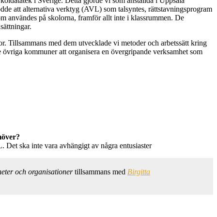
koldatatek i Sverige. Detta gjorde vi som anställda i Uppsala
rodde att alternativa verktyg (AVL) som talsyntes, rättstavningsprogram
om användes på skolorna, framför allt inte i klassrummen. De
sättningar.
legor. Tillsammans med dem utvecklade vi metoder och arbetssätt kring
pte övriga kommuner att organisera en övergripande verksamhet som
amöver?
 Det ska inte vara avhängigt av några entusiaster
heter och organisationer
tillsammans med
Birgitta