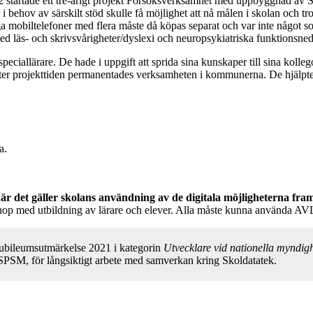
002 startade ett tre-årigt projekt Försöksverksamhet med uppbyggnad av S
i behov av särskilt stöd skulle få möjlighet att nå målen i skolan och t
ga mobiltelefoner med flera måste då köpas separat och var inte något s
 läs- och skrivsvårigheter/dyslexi och neuropsykiatriska funktionsned
 speciallärare. De hade i uppgift att sprida sina kunskaper till sina kol
. Efter projekttiden permanentades verksamheten i kommunerna. De hjäl
a.
är det gäller skolans användning av de digitala möjligheterna fr
ihop med utbildning av lärare och elever. Alla måste kunna använda AVL.
Jubileumsutmärkelse 2021 i kategorin
Utvecklare vid nationella myndig
SPSM, för långsiktigt arbete med samverkan kring Skoldatatek.