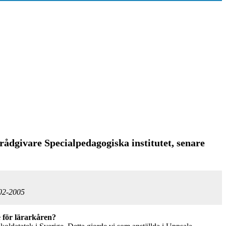
dgivare Specialpedagogiska institutet, senare
002-2005
se för lärarkåren?