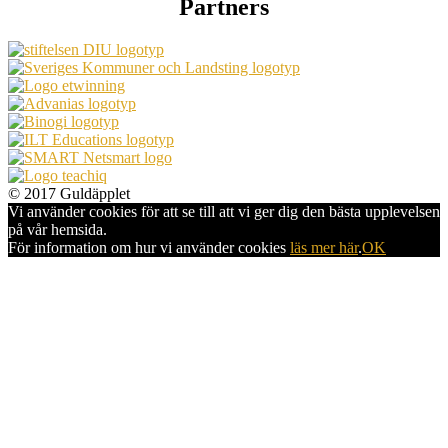
Partners
© 2017 Guldäpplet
Vi använder cookies för att se till att vi ger dig den bästa upplevelsen
på vår hemsida.
För information om hur vi använder cookies
läs mer här
.
OK