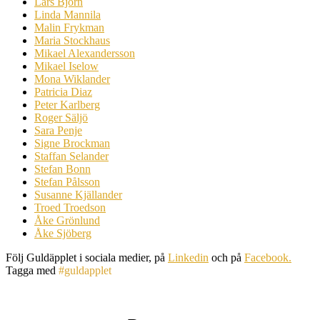
Lars Björn
Linda Mannila
Malin Frykman
Maria Stockhaus
Mikael Alexandersson
Mikael Iselow
Mona Wiklander
Patricia Diaz
Peter Karlberg
Roger Säljö
Sara Penje
Signe Brockman
Staffan Selander
Stefan Bonn
Stefan Pålsson
Susanne Kjällander
Troed Troedson
Åke Grönlund
Åke Sjöberg
Följ Guldäpplet i sociala medier, på
Linkedin
och på
Facebook.
Tagga med
#guldapplet