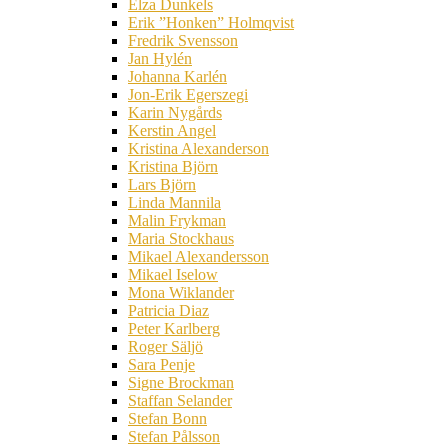
Elza Dunkels
Erik ”Honken” Holmqvist
Fredrik Svensson
Jan Hylén
Johanna Karlén
Jon-Erik Egerszegi
Karin Nygårds
Kerstin Angel
Kristina Alexanderson
Kristina Björn
Lars Björn
Linda Mannila
Malin Frykman
Maria Stockhaus
Mikael Alexandersson
Mikael Iselow
Mona Wiklander
Patricia Diaz
Peter Karlberg
Roger Säljö
Sara Penje
Signe Brockman
Staffan Selander
Stefan Bonn
Stefan Pålsson