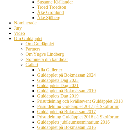
Susanne Kjällander
Troed Troedson
Åke Grönlund
Åke Sjöberg
Nominerade
Jury
Video
Om Guldäpplet
Om Guldäpplet
Partners
Om Yngve Lindberg
Nominera din kandidat
Galleri
Alla Gallerier
Guldäpplet på Bokmässan 2024
Guldäpplets Dag 2023
Guldäpplets Dag 2021
Guldäpplet på Bokmässan 2019
Guldäpplets Dag 2019
Prisutdelning och kvällsevent Guldäpplet 2018
Prisutdelning Guldäpplet 2017 på Skolforum
Guldäpplet på Bokmässan 2017
Prisutdelning Guldäpplet 2016 på Skolforum
Guldäpplets jubileumsseminarium 2016
Guldäpplet på Bokmässan 2016