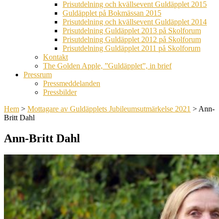
Prisutdelning och kvällsevent Guldäpplet 2015
Guldäpplet på Bokmässan 2015
Prisutdelning och kvällsevent Guldäpplet 2014
Prisutdelning Guldäpplet 2013 på Skolforum
Prisutdelning Guldäpplet 2012 på Skolforum
Prisutdelning Guldäpplet 2011 på Skolforum
Kontakt
The Golden Apple, ”Guldäpplet”, in brief
Pressrum
Pressmeddelanden
Pressbilder
Hem
>
Mottagare av Guldäpplets Jubileumsutmärkelse 2021
>
Ann-
Britt Dahl
Ann-Britt Dahl