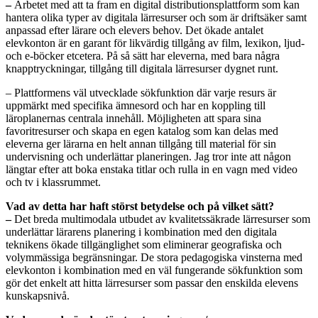
–
Arbetet med att ta fram en digital distributionsplattform som kan
hantera olika typer av digitala lärresurser och som är driftsäker samt
anpassad efter lärare och elevers behov. Det ökade antalet
elevkonton är en garant för likvärdig tillgång av film, lexikon, ljud-
och e-böcker etcetera. På så sätt har eleverna, med bara några
knapptryckningar, tillgång till digitala lärresurser dygnet runt.
– Plattformens väl utvecklade sökfunktion där varje resurs är
uppmärkt med specifika ämnesord och har en koppling till
läroplanernas centrala innehåll. Möjligheten att spara sina
favoritresurser och skapa en egen katalog som kan delas med
eleverna ger lärarna en helt annan tillgång till material för sin
undervisning och underlättar planeringen. Jag tror inte att någon
längtar efter att boka enstaka titlar och rulla in en vagn med video
och tv i klassrummet.
Vad av detta har haft störst betydelse och på vilket sätt?
–
Det breda multimodala utbudet av kvalitetssäkrade lärresurser som
underlättar lärarens planering i kombination med den digitala
teknikens ökade tillgänglighet som eliminerar geografiska och
volymmässiga begränsningar. De stora pedagogiska vinsterna med
elevkonton i kombination med en väl fungerande sökfunktion som
gör det enkelt att hitta lärresurser som passar den enskilda elevens
kunskapsnivå.