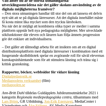
Vad anser du är de största utmaningarna/
utvecklingsområdena när det gäller skolans användning av de
digitala möjligheterna framöver?
–
Den stora utmaningen handlar till stor del om att lansera ett delvis
nytt sätt att se på digitala lärresurser. Att det digitala innehållet måste
få kosta minst lika mycket som den tryckta läroboken.
Nu när det är möjligt att kombinera olika typer av medier i samma
plattform uppstår helt nya pedagogiska möjligheter. Mer utvecklade
sökfunktioner där eleven och läraren kan följa ämnets progression
gör det enklare att individualisera.
– Det gäller att tålmodigt arbeta för att insikten om att en digital
distributionsplattform med digitala lärresurser i kombination med ett
fungerande skolbibliotek spelar en avgörande roll för såväl elevernas
kunskapsinhämtande som för att stimulera läsning och träna sig i
kritisk granskning.
Rapporter, böcker, webbsidor för vidare läsning
Digitalpedagogik.se
Mediapoolens verksamhet
(film)
mediapoolen.se
Ann-Britt Dahl
tilldelas Guldäpplets Jubileumsutmärkelse 2021 i
kategorin
Regionala mediepedagogiska centra
, tillsammans med
Lars Björn
, GR Utbildning,
Jon-Erik Egerszegi
, MediaCenter i
Västerbotten och
Åke Sjöberg
, AV-Media Kronoberg.