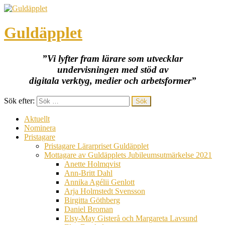
Guldäpplet
”Vi lyfter fram lärare som utvecklar
undervisningen med stöd av
digitala verktyg, medier och arbetsformer”
Sök efter:
Aktuellt
Nominera
Pristagare
Pristagare Lärarpriset Guldäpplet
Mottagare av Guldäpplets Jubileumsutmärkelse 2021
Anette Holmqvist
Ann-Britt Dahl
Annika Agélii Genlott
Arja Holmstedt Svensson
Birgitta Göthberg
Daniel Broman
Elsy-May Gisterå och Margareta Lavsund