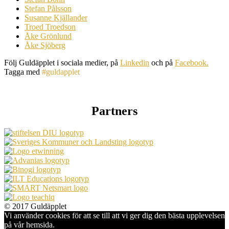
Stefan Pålsson
Susanne Kjällander
Troed Troedson
Åke Grönlund
Åke Sjöberg
Följ Guldäpplet i sociala medier, på
Linkedin
och på
Facebook.
Tagga med
#guldapplet
Partners
© 2017 Guldäpplet
Vi använder cookies för att se till att vi ger dig den bästa upplevelsen
på vår hemsida.