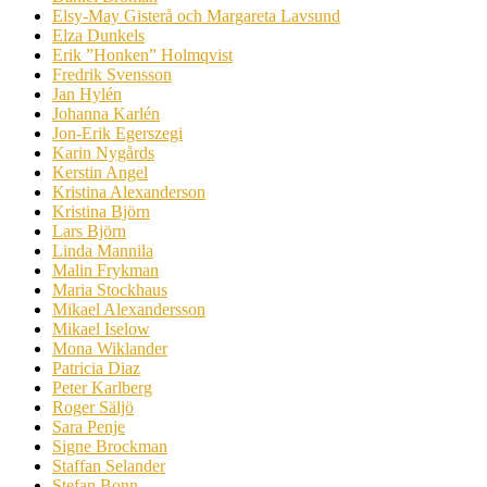
Elsy-May Gisterå och Margareta Lavsund
Elza Dunkels
Erik ”Honken” Holmqvist
Fredrik Svensson
Jan Hylén
Johanna Karlén
Jon-Erik Egerszegi
Karin Nygårds
Kerstin Angel
Kristina Alexanderson
Kristina Björn
Lars Björn
Linda Mannila
Malin Frykman
Maria Stockhaus
Mikael Alexandersson
Mikael Iselow
Mona Wiklander
Patricia Diaz
Peter Karlberg
Roger Säljö
Sara Penje
Signe Brockman
Staffan Selander
Stefan Bonn