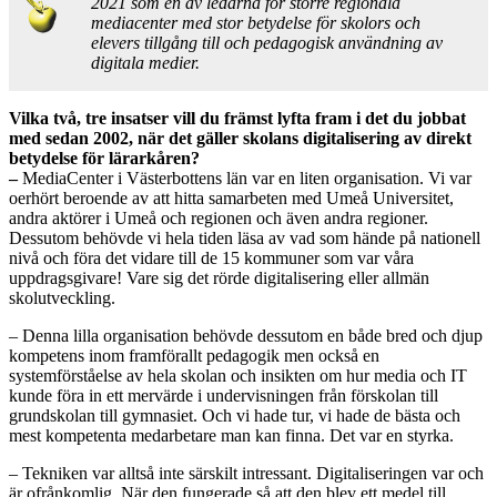
2021 som en av ledarna för större regionala
mediacenter med stor betydelse för skolors och
elevers tillgång till och pedagogisk användning av
digitala medier.
Vilka två, tre insatser vill du främst lyfta fram i det du jobbat
med sedan 2002, när det gäller skolans digitalisering av direkt
betydelse för lärarkåren?
–
MediaCenter i Västerbottens län var en liten organisation. Vi var
oerhört beroende av att hitta samarbeten med Umeå Universitet,
andra aktörer i Umeå och regionen och även andra regioner.
Dessutom behövde vi hela tiden läsa av vad som hände på nationell
nivå och föra det vidare till de 15 kommuner som var våra
uppdragsgivare! Vare sig det rörde digitalisering eller allmän
skolutveckling.
– Denna lilla organisation behövde dessutom en både bred och djup
kompetens inom framförallt pedagogik men också en
systemförståelse av hela skolan och insikten om hur media och IT
kunde föra in ett mervärde i undervisningen från förskolan till
grundskolan till gymnasiet. Och vi hade tur, vi hade de bästa och
mest kompetenta medarbetare man kan finna. Det var en styrka.
– Tekniken var alltså inte särskilt intressant. Digitaliseringen var och
är ofrånkomlig. När den fungerade så att den blev ett medel till