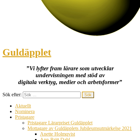
Guldäpplet
”Vi lyfter fram lärare som utvecklar
undervisningen med stöd av
digitala verktyg, medier och arbetsformer”
Sök efter:
Aktuellt
Nominera
Pristagare
Pristagare Lärarpriset Guldäpplet
Mottagare av Guldäpplets Jubileumsutmärkelse 2021
Anette Holmqvist
Ann-Britt Dahl