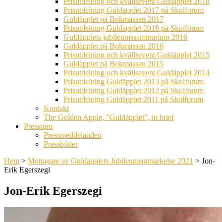
Prisutdelning och kvällsevent Guldäpplet 2018
Prisutdelning Guldäpplet 2017 på Skolforum
Guldäpplet på Bokmässan 2017
Prisutdelning Guldäpplet 2016 på Skolforum
Guldäpplets jubileumsseminarium 2016
Guldäpplet på Bokmässan 2016
Prisutdelning och kvällsevent Guldäpplet 2015
Guldäpplet på Bokmässan 2015
Prisutdelning och kvällsevent Guldäpplet 2014
Prisutdelning Guldäpplet 2013 på Skolforum
Prisutdelning Guldäpplet 2012 på Skolforum
Prisutdelning Guldäpplet 2011 på Skolforum
Kontakt
The Golden Apple, ”Guldäpplet”, in brief
Pressrum
Pressmeddelanden
Pressbilder
Hem
>
Mottagare av Guldäpplets Jubileumsutmärkelse 2021
>
Jon-
Erik Egerszegi
Jon-Erik Egerszegi