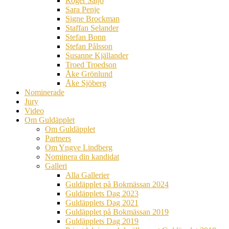
Roger Säljö
Sara Penje
Signe Brockman
Staffan Selander
Stefan Bonn
Stefan Pålsson
Susanne Kjällander
Troed Troedson
Åke Grönlund
Åke Sjöberg
Nominerade
Jury
Video
Om Guldäpplet
Om Guldäpplet
Partners
Om Yngve Lindberg
Nominera din kandidat
Galleri
Alla Gallerier
Guldäpplet på Bokmässan 2024
Guldäpplets Dag 2023
Guldäpplets Dag 2021
Guldäpplet på Bokmässan 2019
Guldäpplets Dag 2019