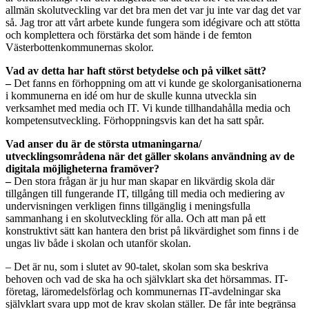
allmän skolutveckling var det bra men det var ju inte var dag det var
så. Jag tror att vårt arbete kunde fungera som idégivare och att stötta
och komplettera och förstärka det som hände i de femton
Västerbottenkommunernas skolor.
Vad av detta har haft störst betydelse och på vilket sätt?
–
Det fanns en förhoppning om att vi kunde ge skolorganisationerna
i kommunerna en idé om hur de skulle kunna utveckla sin
verksamhet med media och IT. Vi kunde tillhandahålla media och
kompetensutveckling. Förhoppningsvis kan det ha satt spår.
Vad anser du är de största utmaningarna/
utvecklingsområdena när det gäller skolans användning av de
digitala möjligheterna framöver?
–
Den stora frågan är ju hur man skapar en likvärdig skola där
tillgången till fungerande IT, tillgång till media och mediering av
undervisningen verkligen finns tillgänglig i meningsfulla
sammanhang i en skolutveckling för alla. Och att man på ett
konstruktivt sätt kan hantera den brist på likvärdighet som finns i de
ungas liv både i skolan och utanför skolan.
– Det är nu, som i slutet av 90-talet, skolan som ska beskriva
behoven och vad de ska ha och självklart ska det hörsammas. IT-
företag, läromedelsförlag och kommunernas IT-avdelningar ska
självklart svara upp mot de krav skolan ställer. De får inte begränsa