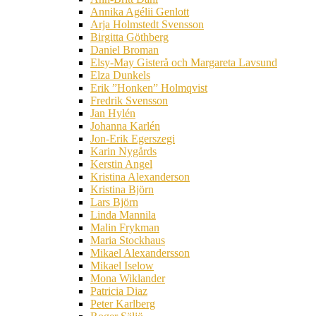
Annika Agélii Genlott
Arja Holmstedt Svensson
Birgitta Göthberg
Daniel Broman
Elsy-May Gisterå och Margareta Lavsund
Elza Dunkels
Erik ”Honken” Holmqvist
Fredrik Svensson
Jan Hylén
Johanna Karlén
Jon-Erik Egerszegi
Karin Nygårds
Kerstin Angel
Kristina Alexanderson
Kristina Björn
Lars Björn
Linda Mannila
Malin Frykman
Maria Stockhaus
Mikael Alexandersson
Mikael Iselow
Mona Wiklander
Patricia Diaz
Peter Karlberg