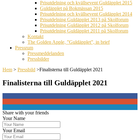
Prisutdelning och kvällsevent Guldäpplet 2015
Guldäpplet på Bokmässan 2015
Prisutdelning och kvällsevent Guldäpplet 2014
Prisutdelning Guldäpplet 2013 på Skolforum
Prisutdelning Guldäpplet 2012 på Skolforum
Prisutdelning Guldäpplet 2011 på Skolforum
Kontakt
The Golden Apple, ”Guldäpplet”, in brief
Pressrum
Pressmeddelanden
Pressbilder
Hem
>
Pressbild
>
Finalisterna till Guldäpplet 2021
Finalisterna till Guldäpplet 2021
0
0
0
Share with your friends
Your Name
Your Email