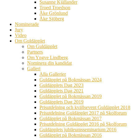
Susanne Kjällander
Troed Troedson
Åke Grönlund
Åke Sjöberg
Nominerade
Jury
Video
Om Guldäpplet
Om Guldäpplet
Partners
Om Yngve Lindberg
Nominera din kandidat
Galleri
Alla Gallerier
Guldäpplet på Bokmässan 2024
Guldäpplets Dag 2023
Guldäpplets Dag 2021
Guldäpplet på Bokmässan 2019
Guldäpplets Dag 2019
Prisutdelning och kvällsevent Guldäpplet 2018
Prisutdelning Guldäpplet 2017 på Skolforum
Guldäpplet på Bokmässan 2017
Prisutdelning Guldäpplet 2016 på Skolforum
Guldäpplets jubileumsseminarium 2016
Guldäpplet på Bokmässan 2016