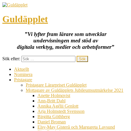
Guldäpplet
”Vi lyfter fram lärare som utvecklar
undervisningen med stöd av
digitala verktyg, medier och arbetsformer”
Sök efter:
Aktuellt
Nominera
Pristagare
Pristagare Lärarpriset Guldäpplet
Mottagare av Guldäpplets Jubileumsutmärkelse 2021
Anette Holmqvist
Ann-Britt Dahl
Annika Agélii Genlott
Arja Holmstedt Svensson
Birgitta Göthberg
Daniel Broman
Elsy-May Gisterå och Margareta Lavsund