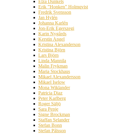
Elza Dunkels
Erik ”Honken” Holmqvist
Fredrik Svensson
Jan Hylén
Johanna Karlén
Jon-Erik Egerszegi
Karin Nygårds
Kerstin Angel
Kristina Alexanderson
Kristina Björn
Lars Björn
Linda Mannila
Malin Frykman
Maria Stockhaus
Mikael Alexandersson
Mikael Iselow
Mona Wiklander
Patricia Diaz
Peter Karlberg
Roger Säljö
Sara Penje
Signe Brockman
Staffan Selander
Stefan Bonn
Stefan Pålsson