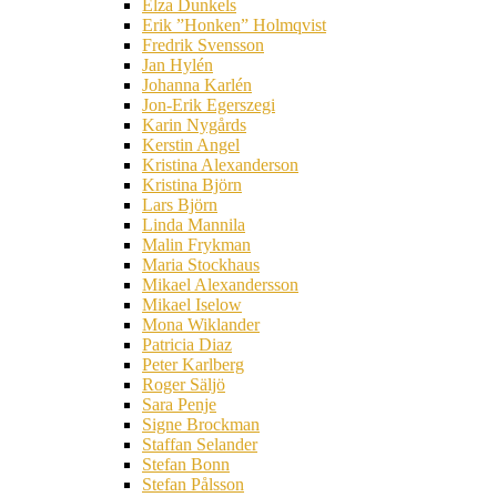
Elza Dunkels
Erik ”Honken” Holmqvist
Fredrik Svensson
Jan Hylén
Johanna Karlén
Jon-Erik Egerszegi
Karin Nygårds
Kerstin Angel
Kristina Alexanderson
Kristina Björn
Lars Björn
Linda Mannila
Malin Frykman
Maria Stockhaus
Mikael Alexandersson
Mikael Iselow
Mona Wiklander
Patricia Diaz
Peter Karlberg
Roger Säljö
Sara Penje
Signe Brockman
Staffan Selander
Stefan Bonn
Stefan Pålsson