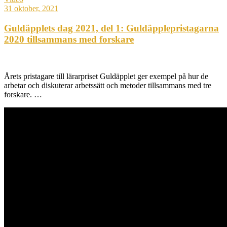
31 oktober, 2021
Guldäpplets dag 2021, del 1: Guldäpplepristagarna
2020 tillsammans med forskare
Årets pristagare till lärarpriset Guldäpplet ger exempel på hur de
arbetar och diskuterar arbetssätt och metoder tillsammans med tre
forskare. …