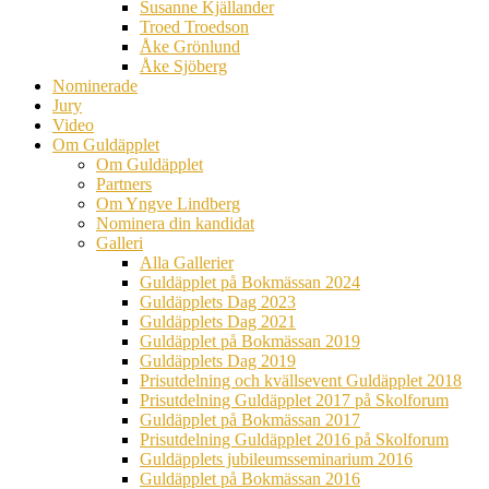
Susanne Kjällander
Troed Troedson
Åke Grönlund
Åke Sjöberg
Nominerade
Jury
Video
Om Guldäpplet
Om Guldäpplet
Partners
Om Yngve Lindberg
Nominera din kandidat
Galleri
Alla Gallerier
Guldäpplet på Bokmässan 2024
Guldäpplets Dag 2023
Guldäpplets Dag 2021
Guldäpplet på Bokmässan 2019
Guldäpplets Dag 2019
Prisutdelning och kvällsevent Guldäpplet 2018
Prisutdelning Guldäpplet 2017 på Skolforum
Guldäpplet på Bokmässan 2017
Prisutdelning Guldäpplet 2016 på Skolforum
Guldäpplets jubileumsseminarium 2016
Guldäpplet på Bokmässan 2016