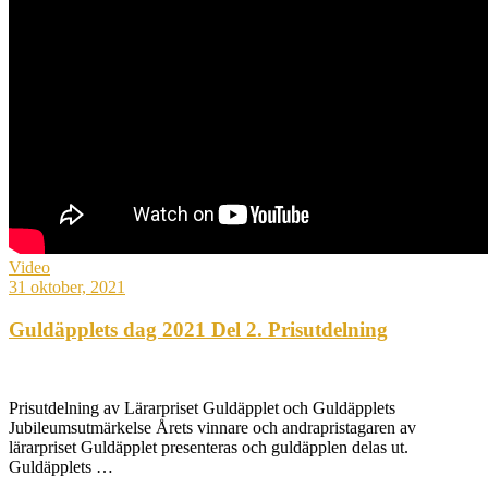
Video
31 oktober, 2021
Guldäpplets dag 2021 Del 2. Prisutdelning
Prisutdelning av Lärarpriset Guldäpplet och Guldäpplets
Jubileumsutmärkelse Årets vinnare och andrapristagaren av
lärarpriset Guldäpplet presenteras och guldäpplen delas ut.
Guldäpplets …