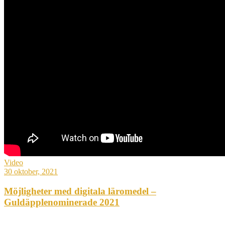
Video
30 oktober, 2021
Möjligheter med digitala läromedel –
Guldäpplenominerade 2021