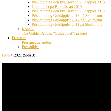
Prisutdelning och kvällsevent Guldäpplet 2015
Guldäpplet på Bokmässan 2015
Prisutdelning och kvällsevent Guldäpplet 2014
Prisutdelning Guldäpplet 2013 på Skolforum
Prisutdelning Guldäpplet 2012 på Skolforum
Prisutdelning Guldäpplet 2011 på Skolforum
Kontakt
The Golden Apple, ”Guldäpplet”, in brief
Pressrum
Pressmeddelanden
Pressbilder
Hem
>
2021
(Sida 3)