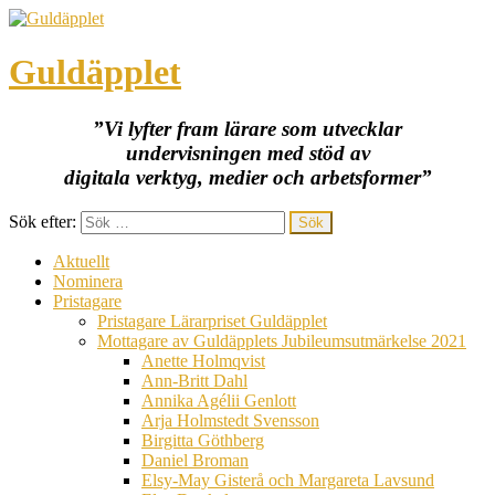
Guldäpplet
”Vi lyfter fram lärare som utvecklar
undervisningen med stöd av
digitala verktyg, medier och arbetsformer”
Sök efter:
Aktuellt
Nominera
Pristagare
Pristagare Lärarpriset Guldäpplet
Mottagare av Guldäpplets Jubileumsutmärkelse 2021
Anette Holmqvist
Ann-Britt Dahl
Annika Agélii Genlott
Arja Holmstedt Svensson
Birgitta Göthberg
Daniel Broman
Elsy-May Gisterå och Margareta Lavsund