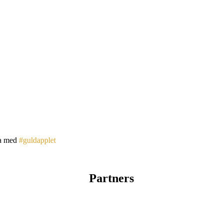
a med
#guldapplet
Partners