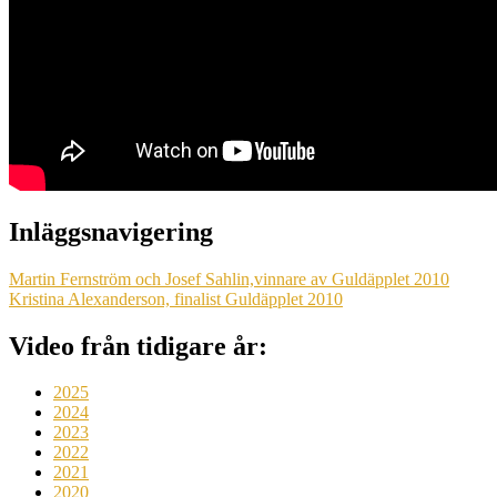
Inläggsnavigering
Martin Fernström och Josef Sahlin,vinnare av Guldäpplet 2010
Kristina Alexanderson, finalist Guldäpplet 2010
Video från tidigare år:
2025
2024
2023
2022
2021
2020