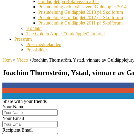
Guldäpplet på Bokmässan 2015
Prisutdelning och kvällsevent Guldäpplet 2014
Prisutdelning Guldäpplet 2013 på Skolforum
Prisutdelning Guldäpplet 2012 på Skolforum
Prisutdelning Guldäpplet 2011 på Skolforum
Kontakt
The Golden Apple, ”Guldäpplet”, in brief
Pressrum
Pressmeddelanden
Pressbilder
Hem
>
Video
>
Joachim Thornström, Ystad, vinnare av Guldäpplejury
Joachim Thornström, Ystad, vinnare av Gu
0
0
0
Share with your friends
Your Name
Your Email
Recipient Email