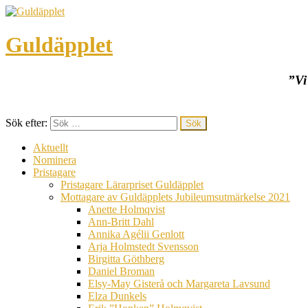
Guldäpplet
”Vi
Sök efter:
Aktuellt
Nominera
Pristagare
Pristagare Lärarpriset Guldäpplet
Mottagare av Guldäpplets Jubileumsutmärkelse 2021
Anette Holmqvist
Ann-Britt Dahl
Annika Agélii Genlott
Arja Holmstedt Svensson
Birgitta Göthberg
Daniel Broman
Elsy-May Gisterå och Margareta Lavsund
Elza Dunkels