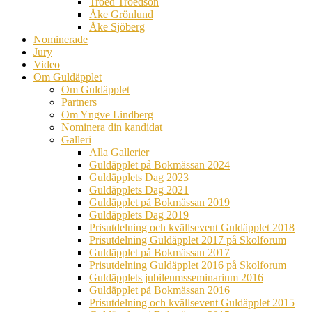
Troed Troedson
Åke Grönlund
Åke Sjöberg
Nominerade
Jury
Video
Om Guldäpplet
Om Guldäpplet
Partners
Om Yngve Lindberg
Nominera din kandidat
Galleri
Alla Gallerier
Guldäpplet på Bokmässan 2024
Guldäpplets Dag 2023
Guldäpplets Dag 2021
Guldäpplet på Bokmässan 2019
Guldäpplets Dag 2019
Prisutdelning och kvällsevent Guldäpplet 2018
Prisutdelning Guldäpplet 2017 på Skolforum
Guldäpplet på Bokmässan 2017
Prisutdelning Guldäpplet 2016 på Skolforum
Guldäpplets jubileumsseminarium 2016
Guldäpplet på Bokmässan 2016
Prisutdelning och kvällsevent Guldäpplet 2015