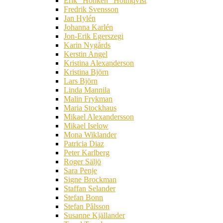
Erik ”Honken” Holmqvist
Fredrik Svensson
Jan Hylén
Johanna Karlén
Jon-Erik Egerszegi
Karin Nygårds
Kerstin Angel
Kristina Alexanderson
Kristina Björn
Lars Björn
Linda Mannila
Malin Frykman
Maria Stockhaus
Mikael Alexandersson
Mikael Iselow
Mona Wiklander
Patricia Diaz
Peter Karlberg
Roger Säljö
Sara Penje
Signe Brockman
Staffan Selander
Stefan Bonn
Stefan Pålsson
Susanne Kjällander