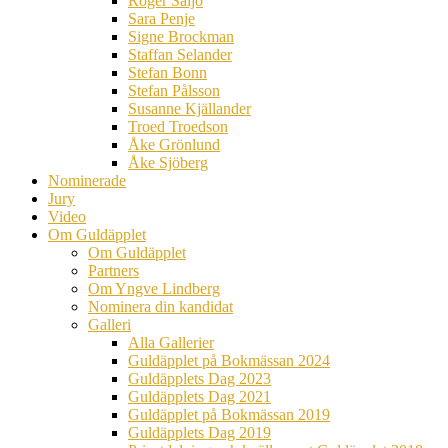
Roger Säljö
Sara Penje
Signe Brockman
Staffan Selander
Stefan Bonn
Stefan Pålsson
Susanne Kjällander
Troed Troedson
Åke Grönlund
Åke Sjöberg
Nominerade
Jury
Video
Om Guldäpplet
Om Guldäpplet
Partners
Om Yngve Lindberg
Nominera din kandidat
Galleri
Alla Gallerier
Guldäpplet på Bokmässan 2024
Guldäpplets Dag 2023
Guldäpplets Dag 2021
Guldäpplet på Bokmässan 2019
Guldäpplets Dag 2019