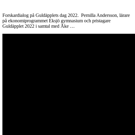
Forskardialog på Guldäpplets dag 2022. Pernilla Andersson, lärare
på ekonomiprogrammet Eksjö gymnasium och pristagare
Guldäpplet 2022 i samtal med Åke …