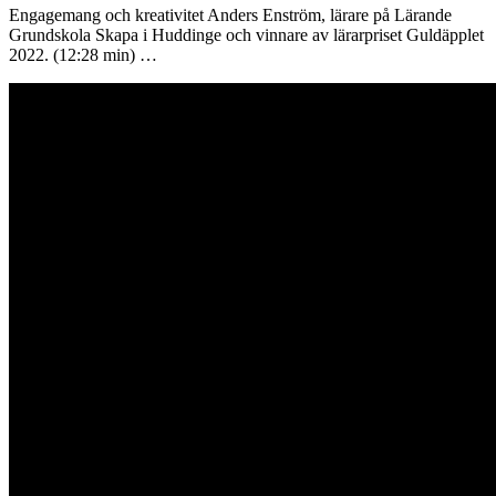
Engagemang och kreativitet Anders Enström, lärare på Lärande
Grundskola Skapa i Huddinge och vinnare av lärarpriset Guldäpplet
2022. (12:28 min) …