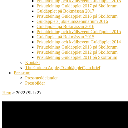
Prisutdelning och kvällsevent Guldäpplet 2018
Prisutdelning Guldäpplet 2017 på Skolforum
Guldäpplet på Bokmässan 2017
Prisutdelning Guldäpplet 2016 på Skolforum
Guldäpplets jubileumsseminarium 2016
Guldäpplet på Bokmässan 2016
Prisutdelning och kvällsevent Guldäpplet 2015
Guldäpplet på Bokmässan 2015
Prisutdelning och kvällsevent Guldäpplet 2014
Prisutdelning Guldäpplet 2013 på Skolforum
Prisutdelning Guldäpplet 2012 på Skolforum
Prisutdelning Guldäpplet 2011 på Skolforum
Kontakt
The Golden Apple, ”Guldäpplet”, in brief
Pressrum
Pressmeddelanden
Pressbilder
Hem
>
2022
(Sida 2)