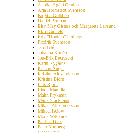
Annika Agélii Genlott
Arja Holmstedt Svensson
Birgitta Göthberg
Daniel Broman
Elsy-May Gisterå och Margareta Lavsund
Elza Dunkels
Erik ”Honken” Holmqvist
Fredrik Svensson
Jan Hylén
Johanna Karlén
Jon-Erik Egerszegi
Karin Nygårds
Kerstin Angel
Kristina Alexanderson
Kristina Björn
Lars Björn
Linda Mannila
Malin Frykman
Maria Stockhaus
Mikael Alexandersson
Mikael Iselow
Mona Wiklander
Patricia Diaz
Peter Karlberg