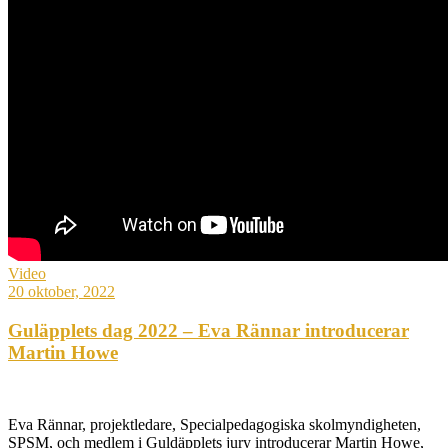
Video
20 oktober, 2022
Guläpplets dag 2022 – Eva Rännar introducerar
Martin Howe
Eva Rännar, projektledare, Specialpedagogiska skolmyndigheten,
SPSM, och medlem i Guldäpplets jury introducerar Martin Howe,