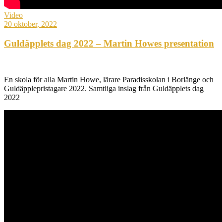
Video
20 oktober, 2022
Guldäpplets dag 2022 – Martin Howes presentation
En skola för alla Martin Howe, lärare Paradisskolan i Borlänge och
Guldäpplepristagare 2022. Samtliga inslag från Guldäpplets dag
2022