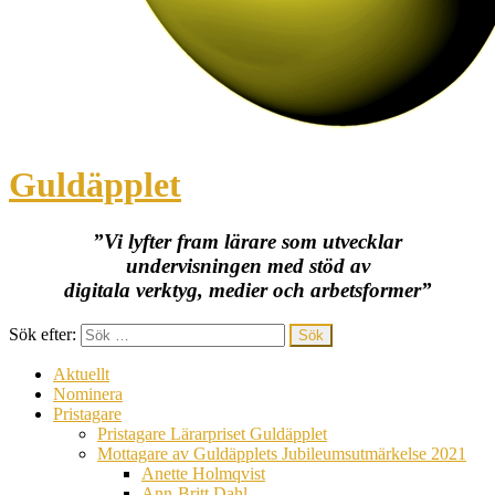
Guldäpplet
”Vi lyfter fram lärare som utvecklar
undervisningen med stöd av
digitala verktyg, medier och arbetsformer”
Sök efter:
Aktuellt
Nominera
Pristagare
Pristagare Lärarpriset Guldäpplet
Mottagare av Guldäpplets Jubileumsutmärkelse 2021
Anette Holmqvist
Ann-Britt Dahl