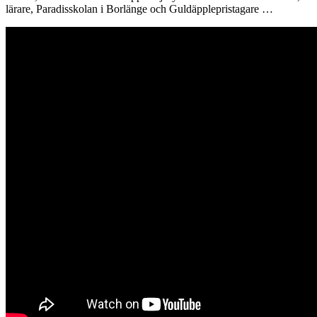
lärare, Paradisskolan i Borlänge och Guldäpplepristagare …