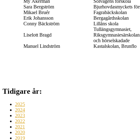
My Åkerman
Solvägens förskola
Sara Bergström
Bjurhovdasmyckets för
Mikael Bruér
Fagrabäckskolan
Erik Johansson
Bergagårdsskolan
Conny Bäckström
Lillåns skola
Tullängsgymnasiet,
Liselott Bragd
Riksgymnasiesärskolan
och hörselskadade
Manuel Lindström
Kastalskolan, Brunflo
Tidigare år:
2025
2024
2023
2022
2021
2020
2019