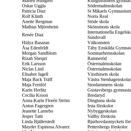
Mårten Hultgren
Kungsholmens gymnas
Oskar Uggla
Södermalmsskolan
Patricia Diaz
St Mikaels Gymnasium
Rolf Klinth
Norra Real
Anette Bergman
Stöde skola
Mathias Mjörnheim
Skönsmons skola
Internationella Engelsk
Renée Diaz
Sundsvall
Hülya Basaran
Välkomsten
Åsa Edenfeldt
Täby Enskilda Gymna
Morgan Sandblom
Sommarhemsskolan
Rizah Sheqiri
Ramneröd
Erik Larsson
Östermalmsskolan
Niclas Lind
Östermalmsskolan
Elisabet Jagell
Växthusets skola
Maja Back Träff
Västra Stenhagenskola
Maja Fernlöf
Stordammens skola
Karin Herlitz
Gustavsbergs gymnasi
Cecilia Kroon
Bredaryd
Anna-Karin Florén Ström
Dingtuna skola
Anton Fagergren
Irsta förskolor
Jeanette Larnebo
Nybyggeskolan
Jesper Tatti
Vallby förskola
Linda Bjällerstedt
Bjurhovdasmyckets för
Mayder Espinosa Alvarez
Pettersbergs förskolor