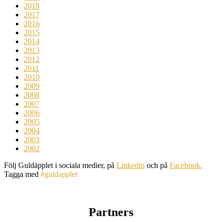
2018
2017
2016
2015
2014
2013
2012
2011
2010
2009
2008
2007
2006
2005
2004
2003
2002
Följ Guldäpplet i sociala medier, på
Linkedin
och på
Facebook.
Tagga med
#guldapplet
Partners