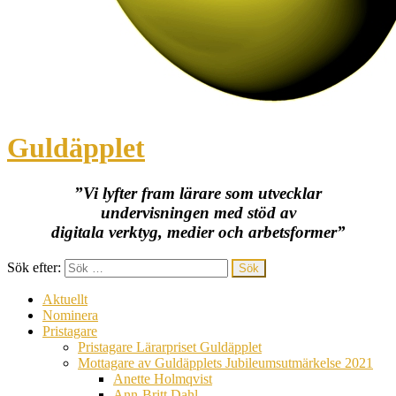
Guldäpplet
”Vi lyfter fram lärare som utvecklar
undervisningen med stöd av
digitala verktyg, medier och arbetsformer”
Sök efter:
Aktuellt
Nominera
Pristagare
Pristagare Lärarpriset Guldäpplet
Mottagare av Guldäpplets Jubileumsutmärkelse 2021
Anette Holmqvist
Ann-Britt Dahl