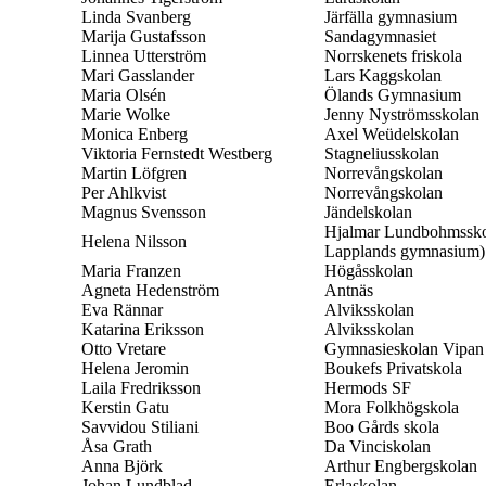
Linda Svanberg
Järfälla gymnasium
Marija Gustafsson
Sandagymnasiet
Linnea Utterström
Norrskenets friskola
Mari Gasslander
Lars Kaggskolan
Maria Olsén
Ölands Gymnasium
Marie Wolke
Jenny Nyströmsskolan
Monica Enberg
Axel Weüdelskolan
Viktoria Fernstedt Westberg
Stagneliusskolan
Martin Löfgren
Norrevångskolan
Per Ahlkvist
Norrevångskolan
Magnus Svensson
Jändelskolan
Hjalmar Lundbohmsskol
Helena Nilsson
Lapplands gymnasium)
Maria Franzen
Högåsskolan
Agneta Hedenström
Antnäs
Eva Rännar
Alviksskolan
Katarina Eriksson
Alviksskolan
Otto Vretare
Gymnasieskolan Vipan
Helena Jeromin
Boukefs Privatskola
Laila Fredriksson
Hermods SF
Kerstin Gatu
Mora Folkhögskola
Savvidou Stiliani
Boo Gårds skola
Åsa Grath
Da Vinciskolan
Anna Björk
Arthur Engbergskolan
Johan Lundblad
Erlaskolan