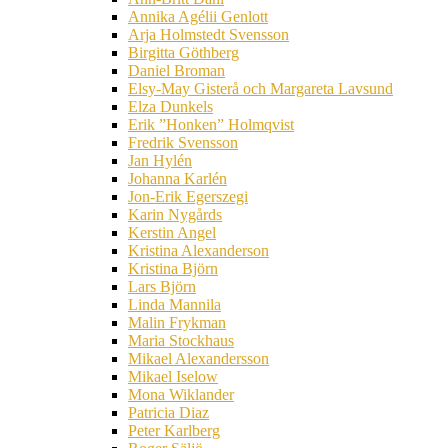
Annika Agélii Genlott
Arja Holmstedt Svensson
Birgitta Göthberg
Daniel Broman
Elsy-May Gisterå och Margareta Lavsund
Elza Dunkels
Erik ”Honken” Holmqvist
Fredrik Svensson
Jan Hylén
Johanna Karlén
Jon-Erik Egerszegi
Karin Nygårds
Kerstin Angel
Kristina Alexanderson
Kristina Björn
Lars Björn
Linda Mannila
Malin Frykman
Maria Stockhaus
Mikael Alexandersson
Mikael Iselow
Mona Wiklander
Patricia Diaz
Peter Karlberg