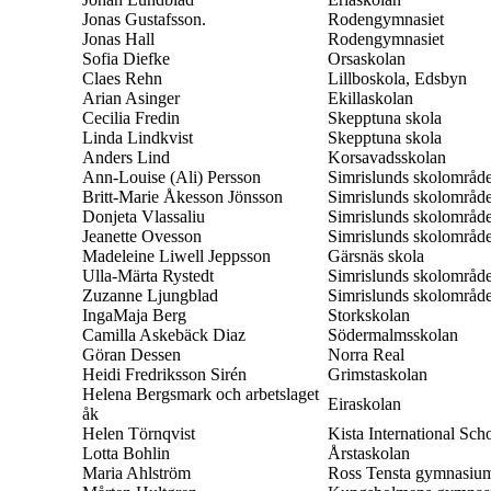
Jonas Gustafsson.
Rodengymnasiet
Jonas Hall
Rodengymnasiet
Sofia Diefke
Orsaskolan
Claes Rehn
Lillboskola, Edsbyn
Arian Asinger
Ekillaskolan
Cecilia Fredin
Skepptuna skola
Linda Lindkvist
Skepptuna skola
Anders Lind
Korsavadsskolan
Ann-Louise (Ali) Persson
Simrislunds skolområd
Britt-Marie Åkesson Jönsson
Simrislunds skolområd
Donjeta Vlassaliu
Simrislunds skolområd
Jeanette Ovesson
Simrislunds skolområd
Madeleine Liwell Jeppsson
Gärsnäs skola
Ulla-Märta Rystedt
Simrislunds skolområd
Zuzanne Ljungblad
Simrislunds skolområd
IngaMaja Berg
Storkskolan
Camilla Askebäck Diaz
Södermalmsskolan
Göran Dessen
Norra Real
Heidi Fredriksson Sirén
Grimstaskolan
Helena Bergsmark och arbetslaget
Eiraskolan
åk
Helen Törnqvist
Kista International Sch
Lotta Bohlin
Årstaskolan
Maria Ahlström
Ross Tensta gymnasiu