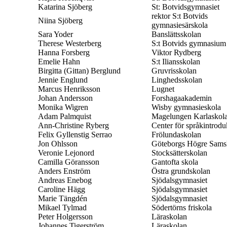
Katarina Sjöberg
St: Botvidsgymnasiet
rektor S:t Botvids
Niina Sjöberg
gymnasiesärskola
Sara Yoder
Banslättsskolan
Therese Westerberg
S:t Botvids gymnasium
Hanna Forsberg
Viktor Rydberg
Emelie Hahn
S:t Iliansskolan
Birgitta (Gittan) Berglund
Gruvrisskolan
Jennie Englund
Linghedsskolan
Marcus Henriksson
Lugnet
Johan Andersson
Forshagaakademin
Monika Wigren
Wisby gymnasieskola
Adam Palmquist
Magelungen Karlaskol
Ann-Christine Ryberg
Center för språkintrodu
Felix Gyllenstig Serrao
Frölundaskolan
Jon Ohlsson
Göteborgs Högre Sams
Veronie Lejonord
Stocksätterskolan
Camilla Göransson
Gantofta skola
Anders Enström
Östra grundskolan
Andreas Enebog
Sjödalsgymnasiet
Caroline Hägg
Sjödalsgymnasiet
Marie Tängdén
Sjödalsgymnasiet
Mikael Tylmad
Södertörns friskola
Peter Holgersson
Läraskolan
Johannes Tigerström
Läraskolan