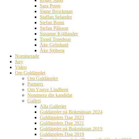
Roger Säljö
Sara Penje
Signe Brockman
Staffan Selander
Stefan Bonn
Stefan Pålsson
Susanne Kjällander
Troed Troedson
Åke Grönlund
Åke Sjöberg
Nominerade
Jury
Video
Om Guldäpplet
Om Guldäpplet
Partners
Om Yngve Lindberg
Nominera din kandidat
Galleri
Alla Gallerier
Guldäpplet på Bokmässan 2024
Guldäpplets Dag 2023
Guldäpplets Dag 2021
Guldäpplet på Bokmässan 2019
Guldäpplets Dag 2019