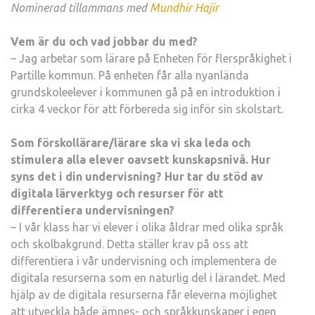
Nominerad tillammans med
Mundhir Hajir
Vem är du och vad jobbar du med?
– Jag arbetar som lärare på Enheten för flerspråkighet i
Partille kommun. På enheten får alla nyanlända
grundskoleelever i kommunen gå på en introduktion i
cirka 4 veckor för att förbereda sig inför sin skolstart.
Som förskollärare/lärare ska vi ska leda och
stimulera alla elever oavsett kunskapsnivå. Hur
syns det i din undervisning? Hur tar du stöd av
digitala lärverktyg och resurser för att
differentiera undervisningen?
– I vår klass har vi elever i olika åldrar med olika språk
och skolbakgrund. Detta ställer krav på oss att
differentiera i vår undervisning och implementera de
digitala resurserna som en naturlig del i lärandet. Med
hjälp av de digitala resurserna får eleverna möjlighet
att utveckla både ämnes- och språkkunskaper i egen