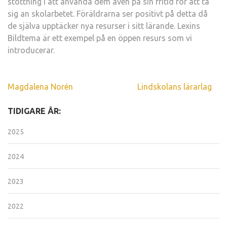
stöttning i att använda dem även på sin fritid för att ta
sig an skolarbetet. Föräldrarna ser positivt på detta då
de själva upptäcker nya resurser i sitt lärande. Lexins
Bildtema är ett exempel på en öppen resurs som vi
introducerar.
Inläggsnavigering
Magdalena Norén
Lindskolans lärarlag
TIDIGARE ÅR:
2025
2024
2023
2022