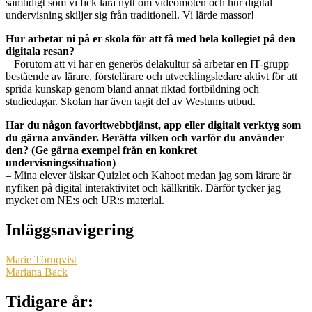
samtidigt som vi fick lära nytt om videomöten och hur digital
undervisning skiljer sig från traditionell. Vi lärde massor!
Hur arbetar ni på er skola för att få med hela kollegiet på den
digitala resan?
– Förutom att vi har en generös delakultur så arbetar en IT-grupp
bestående av lärare, förstelärare och utvecklingsledare aktivt för att
sprida kunskap genom bland annat riktad fortbildning och
studiedagar. Skolan har även tagit del av Westums utbud.
Har du någon favoritwebbtjänst, app eller digitalt verktyg som
du gärna använder. Berätta vilken och varför du använder
den? (Ge gärna exempel från en konkret
undervisningssituation)
– Mina elever älskar Quizlet och Kahoot medan jag som lärare är
nyfiken på digital interaktivitet och källkritik. Därför tycker jag
mycket om NE:s och UR:s material.
Inläggsnavigering
Marie Törnqvist
Mariana Back
Tidigare år: