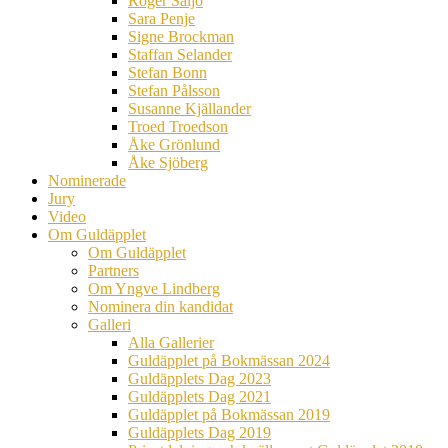
Roger Säljö
Sara Penje
Signe Brockman
Staffan Selander
Stefan Bonn
Stefan Pålsson
Susanne Kjällander
Troed Troedson
Åke Grönlund
Åke Sjöberg
Nominerade
Jury
Video
Om Guldäpplet
Om Guldäpplet
Partners
Om Yngve Lindberg
Nominera din kandidat
Galleri
Alla Gallerier
Guldäpplet på Bokmässan 2024
Guldäpplets Dag 2023
Guldäpplets Dag 2021
Guldäpplet på Bokmässan 2019
Guldäpplets Dag 2019