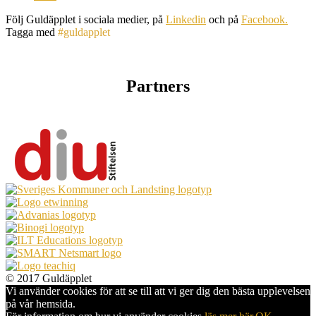
Följ Guldäpplet i sociala medier, på
Linkedin
och på
Facebook.
Tagga med
#guldapplet
Partners
© 2017 Guldäpplet
Vi använder cookies för att se till att vi ger dig den bästa upplevelsen
på vår hemsida.