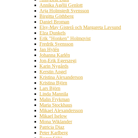
Annika Agélii Genlott
Arja Holmstedt Svensson
Birgitta Göthberg
Daniel Broman
Elsy-May Gisterå och Margareta Lavsund
Elza Dunkels
Erik ”Honken” Holmqvist
Fredrik Svensson
Jan Hylén
Johanna Karlén
Jon-Erik Egerszegi
Karin Nygårds
Kerstin Angel
Kristina Alexanderson
Kristina Björn
Lars Björn
Linda Mannila
Malin Frykman
Maria Stockhaus
Mikael Alexandersson
Mikael Iselow
Mona Wiklander
Patricia Diaz
Peter Karlberg