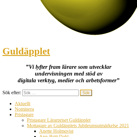
Guldäpplet
”Vi lyfter fram lärare som utvecklar
undervisningen med stöd av
digitala verktyg, medier och arbetsformer”
Sök efter:
Aktuellt
Nominera
Pristagare
Pristagare Lärarpriset Guldäpplet
Mottagare av Guldäpplets Jubileumsutmärkelse 2021
Anette Holmqvist
Ann-Britt Dahl