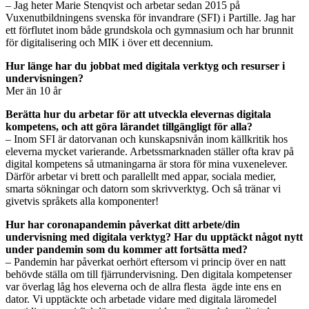
– Jag heter Marie Stenqvist och arbetar sedan 2015 på
Vuxenutbildningens svenska för invandrare (SFI) i Partille. Jag har
ett förflutet inom både grundskola och gymnasium och har brunnit
för digitalisering och MIK i över ett decennium.
Hur länge har du jobbat med digitala verktyg och resurser i
undervisningen?
Mer än 10 år
Berätta hur du arbetar för att utveckla elevernas digitala
kompetens, och att göra lärandet tillgängligt för alla?
– Inom SFI är datorvanan och kunskapsnivån inom källkritik hos
eleverna mycket varierande. Arbetssmarknaden ställer ofta krav på
digital kompetens så utmaningarna är stora för mina vuxenelever.
Därför arbetar vi brett och parallellt med appar, sociala medier,
smarta sökningar och datorn som skrivverktyg. Och så tränar vi
givetvis språkets alla komponenter!
Hur har coronapandemin påverkat ditt arbete/din
undervisning med digitala verktyg? Har du upptäckt något nytt
under pandemin som du kommer att fortsätta med?
– Pandemin har påverkat oerhört eftersom vi princip över en natt
behövde ställa om till fjärrundervisning. Den digitala kompetenser
var överlag låg hos eleverna och de allra flesta ägde inte ens en
dator. Vi upptäckte och arbetade vidare med digitala läromedel