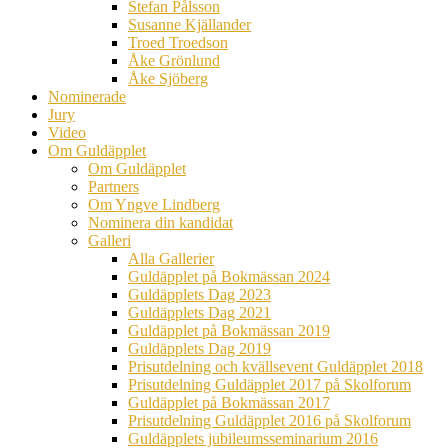
Stefan Pålsson
Susanne Kjällander
Troed Troedson
Åke Grönlund
Åke Sjöberg
Nominerade
Jury
Video
Om Guldäpplet
Om Guldäpplet
Partners
Om Yngve Lindberg
Nominera din kandidat
Galleri
Alla Gallerier
Guldäpplet på Bokmässan 2024
Guldäpplets Dag 2023
Guldäpplets Dag 2021
Guldäpplet på Bokmässan 2019
Guldäpplets Dag 2019
Prisutdelning och kvällsevent Guldäpplet 2018
Prisutdelning Guldäpplet 2017 på Skolforum
Guldäpplet på Bokmässan 2017
Prisutdelning Guldäpplet 2016 på Skolforum
Guldäpplets jubileumsseminarium 2016