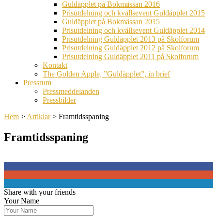
Guldäpplet på Bokmässan 2016
Prisutdelning och kvällsevent Guldäpplet 2015
Guldäpplet på Bokmässan 2015
Prisutdelning och kvällsevent Guldäpplet 2014
Prisutdelning Guldäpplet 2013 på Skolforum
Prisutdelning Guldäpplet 2012 på Skolforum
Prisutdelning Guldäpplet 2011 på Skolforum
Kontakt
The Golden Apple, ”Guldäpplet”, in brief
Pressrum
Pressmeddelanden
Pressbilder
Hem
>
Artiklar
>
Framtidsspaning
Framtidsspaning
0
0
0
Share with your friends
Your Name