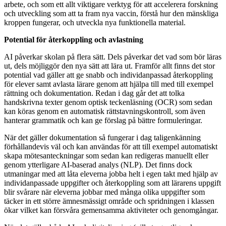
arbete, och som ett allt viktigare verktyg för att accelerera forskning
och utveckling som att ta fram nya vaccin, förstå hur den mänskliga
kroppen fungerar, och utveckla nya funktionella material.
Potential för återkoppling och avlastning
AI påverkar skolan på flera sätt. Dels påverkar det vad som bör läras
ut, dels möjliggör den nya sätt att lära ut. Framför allt finns det stor
potential vad gäller att ge snabb och individanpassad återkoppling
för elever samt avlasta lärare genom att hjälpa till med till exempel
rättning och dokumentation. Redan i dag går det att tolka
handskrivna texter genom optisk teckenläsning (OCR) som sedan
kan köras genom en automatisk rättstavningskontroll, som även
hanterar grammatik och kan ge förslag på bättre formuleringar.
När det gäller dokumentation så fungerar i dag taligenkänning
förhållandevis väl och kan användas för att till exempel automatiskt
skapa mötesanteckningar som sedan kan redigeras manuellt eller
genom ytterligare AI-baserad analys (NLP). Det finns dock
utmaningar med att låta eleverna jobba helt i egen takt med hjälp av
individanpassade uppgifter och återkoppling som att lärarens uppgift
blir svårare när eleverna jobbar med många olika uppgifter som
täcker in ett större ämnesmässigt område och spridningen i klassen
ökar vilket kan försvåra gemensamma aktiviteter och genomgångar.