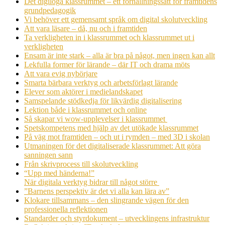
Det digiloga klassrummet – ett förhållningssätt för framtidens
grundpedagogik
Vi behöver ett gemensamt språk om digital skolutveckling
Att vara läsare – då, nu och i framtiden
Ta verkligheten in i klassrummet och klassrummet ut i
verkligheten
Ensam är inte stark – alla är bra på något, men ingen kan allt
Lekfulla former för lärande – där IT och drama möts
Att vara evig nybörjare
Smarta bärbara verktyg och arbetsförlagt lärande
Elever som aktörer i medielandskapet
Samspelande stödkedja för likvärdig digitalisering
Lektion både i klassrummet och online
Så skapar vi wow-upplevelser i klassrummet
Spetskompetens med hjälp av det utökade klassrummet
På väg mot framtiden – och ut i rymden – med 3D i skolan
Utmaningen för det digitaliserade klassrummet: Att göra
sanningen sann
Från skrivprocess till skolutveckling
“Upp med händerna!”
När digitala verktyg bidrar till något större
”Barnens perspektiv är det vi alla kan lära av”
Klokare tillsammans – den slingrande vägen för den
professionella reflektionen
Standarder och styrdokument – utvecklingens infrastruktur