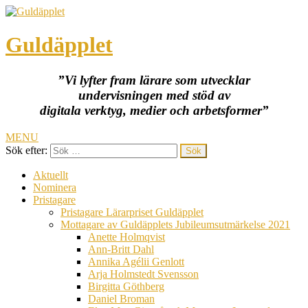
Guldäpplet
”Vi lyfter fram lärare som utvecklar
undervisningen med stöd av
digitala verktyg, medier och arbetsformer”
MENU
Sök efter:
Aktuellt
Nominera
Pristagare
Pristagare Lärarpriset Guldäpplet
Mottagare av Guldäpplets Jubileumsutmärkelse 2021
Anette Holmqvist
Ann-Britt Dahl
Annika Agélii Genlott
Arja Holmstedt Svensson
Birgitta Göthberg
Daniel Broman