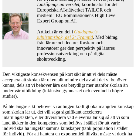
Linköpings universitet
, koordinator för det
Europeiska AI-nätverket TAILOR och
medlem i EU-kommissionens High Level
Expert Group on AI.
Artikeln är en del i
Guldäpplets
jubileumsbok, del 2: Framtid
. Med bidrag
från lärare och ledare, forskare och
innovatörer ger den perspektiv på lärares
professionsutveckling och på digital
skolutveckling.
Den viktigaste konsekvensen på kort sikt är att vi dels måste
acceptera att skolan lär ut en allt mindre del av allt det vi behöver
kunna, dels att vi behöver lära oss betydligt mer utanför skolan än
under vår utbildning (inklusive gymnasiet och eventuella högre
studier).
På lite längre sikt behöver vi antingen kraftigt öka mängden kunskap
som skolan lär ut, det vill säga signifikant accelerera
inlärningstakten, eller diversifiera vad eleverna lär sig så att vi som
land täcker in den kompetens som behövs i stället för att varje
individ ska ha ungefär samma kunskaper (tänk population i stället
för individ). För att hantera en exponentiell tillväxt måste vi dock ha