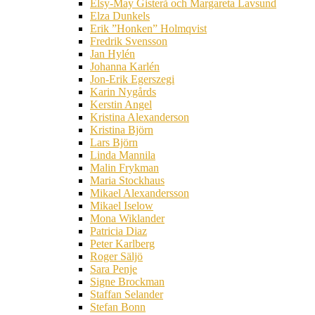
Elsy-May Gisterå och Margareta Lavsund
Elza Dunkels
Erik ”Honken” Holmqvist
Fredrik Svensson
Jan Hylén
Johanna Karlén
Jon-Erik Egerszegi
Karin Nygårds
Kerstin Angel
Kristina Alexanderson
Kristina Björn
Lars Björn
Linda Mannila
Malin Frykman
Maria Stockhaus
Mikael Alexandersson
Mikael Iselow
Mona Wiklander
Patricia Diaz
Peter Karlberg
Roger Säljö
Sara Penje
Signe Brockman
Staffan Selander
Stefan Bonn