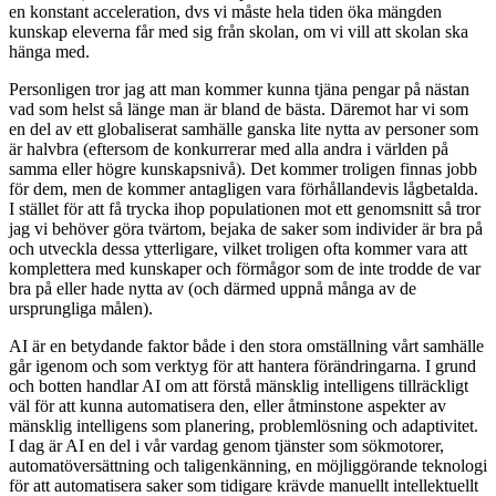
en konstant acceleration, dvs vi måste hela tiden öka mängden
kunskap eleverna får med sig från skolan, om vi vill att skolan ska
hänga med.
Personligen tror jag att man kommer kunna tjäna pengar på nästan
vad som helst så länge man är bland de bästa. Däremot har vi som
en del av ett globaliserat samhälle ganska lite nytta av personer som
är halvbra (eftersom de konkurrerar med alla andra i världen på
samma eller högre kunskapsnivå). Det kommer troligen finnas jobb
för dem, men de kommer antagligen vara förhållandevis lågbetalda.
I stället för att få trycka ihop populationen mot ett genomsnitt så tror
jag vi behöver göra tvärtom, bejaka de saker som individer är bra på
och utveckla dessa ytterligare, vilket troligen ofta kommer vara att
komplettera med kunskaper och förmågor som de inte trodde de var
bra på eller hade nytta av (och därmed uppnå många av de
ursprungliga målen).
AI är en betydande faktor både i den stora omställning vårt samhälle
går igenom och som verktyg för att hantera förändringarna. I grund
och botten handlar AI om att förstå mänsklig intelligens tillräckligt
väl för att kunna automatisera den, eller åtminstone aspekter av
mänsklig intelligens som planering, problemlösning och adaptivitet.
I dag är AI en del i vår vardag genom tjänster som sökmotorer,
automatöversättning och taligenkänning, en möjliggörande teknologi
för att automatisera saker som tidigare krävde manuellt intellektuellt