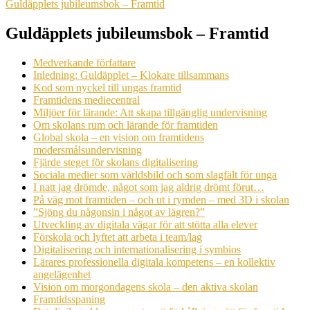
Guldäpplets jubileumsbok – Framtid
Guldäpplets jubileumsbok – Framtid
Medverkande författare
Inledning: Guldäpplet – Klokare tillsammans
Kod som nyckel till ungas framtid
Framtidens mediecentral
Miljöer för lärande: Att skapa tillgänglig undervisning
Om skolans rum och lärande för framtiden
Global skola – en vision om framtidens
modersmålsundervisning
Fjärde steget för skolans digitalisering
Sociala medier som världsbild och som slagfält för unga
I natt jag drömde, något som jag aldrig drömt förut…
På väg mot framtiden – och ut i rymden – med 3D i skolan
”Sjöng du någonsin i något av lägren?”
Utveckling av digitala vägar för att stötta alla elever
Förskola och lyftet att arbeta i team/lag
Digitalisering och internationalisering i symbios
Lärares professionella digitala kompetens – en kollektiv
angelägenhet
Vision om morgondagens skola – den aktiva skolan
Framtidsspaning