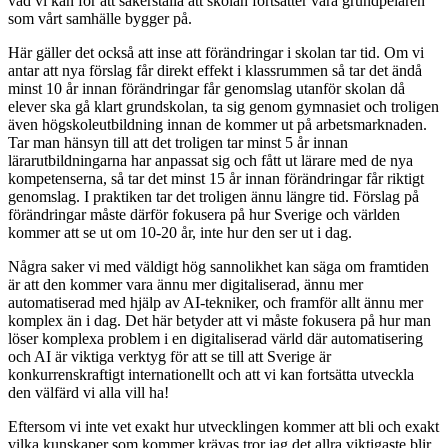
vad vi kan för att säkerställa att skolan fortsätter vara grundpelaren
som vårt samhälle bygger på.
Här gäller det också att inse att förändringar i skolan tar tid. Om vi
antar att nya förslag får direkt effekt i klassrummen så tar det ändå
minst 10 år innan förändringar får genomslag utanför skolan då
elever ska gå klart grundskolan, ta sig genom gymnasiet och troligen
även högskoleutbildning innan de kommer ut på arbetsmarknaden.
Tar man hänsyn till att det troligen tar minst 5 år innan
lärarutbildningarna har anpassat sig och fått ut lärare med de nya
kompetenserna, så tar det minst 15 år innan förändringar får riktigt
genomslag. I praktiken tar det troligen ännu längre tid. Förslag på
förändringar måste därför fokusera på hur Sverige och världen
kommer att se ut om 10-20 år, inte hur den ser ut i dag.
Några saker vi med väldigt hög sannolikhet kan säga om framtiden
är att den kommer vara ännu mer digitaliserad, ännu mer
automatiserad med hjälp av AI-tekniker, och framför allt ännu mer
komplex än i dag. Det här betyder att vi måste fokusera på hur man
löser komplexa problem i en digitaliserad värld där automatisering
och AI är viktiga verktyg för att se till att Sverige är
konkurrenskraftigt internationellt och att vi kan fortsätta utveckla
den välfärd vi alla vill ha!
Eftersom vi inte vet exakt hur utvecklingen kommer att bli och exakt
vilka kunskaper som kommer krävas tror jag det allra viktigaste blir