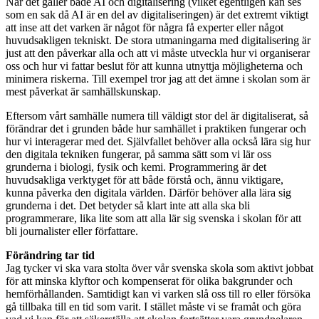
När det gäller både AI och digitalisering (vilket egentligen kan ses
som en sak då AI är en del av digitaliseringen) är det extremt viktigt
att inse att det varken är något för några få experter eller något
huvudsakligen tekniskt. De stora utmaningarna med digitalisering är
just att den påverkar alla och att vi måste utveckla hur vi organiserar
oss och hur vi fattar beslut för att kunna utnyttja möjligheterna och
minimera riskerna. Till exempel tror jag att det ämne i skolan som är
mest påverkat är samhällskunskap.
Eftersom vårt samhälle numera till väldigt stor del är digitaliserat, så
förändrar det i grunden både hur samhället i praktiken fungerar och
hur vi interagerar med det. Självfallet behöver alla också lära sig hur
den digitala tekniken fungerar, på samma sätt som vi lär oss
grunderna i biologi, fysik och kemi. Programmering är det
huvudsakliga verktyget för att både förstå och, ännu viktigare,
kunna påverka den digitala världen. Därför behöver alla lära sig
grunderna i det. Det betyder så klart inte att alla ska bli
programmerare, lika lite som att alla lär sig svenska i skolan för att
bli journalister eller författare.
Förändring tar tid
Jag tycker vi ska vara stolta över vår svenska skola som aktivt jobbat
för att minska klyftor och kompenserat för olika bakgrunder och
hemförhållanden. Samtidigt kan vi varken slå oss till ro eller försöka
gå tillbaka till en tid som varit. I stället måste vi se framåt och göra