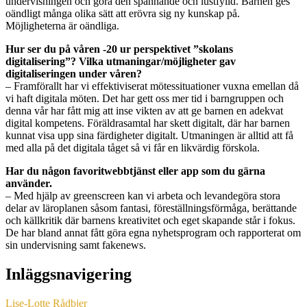
undervisningen och göra den spännande och lustfylld. Barnen ges
oändligt många olika sätt att erövra sig ny kunskap på.
Möjligheterna är oändliga.
Hur ser du på våren -20 ur perspektivet ”skolans
digitalisering”? Vilka utmaningar/möjligheter gav
digitaliseringen under våren?
– Framförallt har vi effektiviserat mötessituationer vuxna emellan då
vi haft digitala möten. Det har gett oss mer tid i barngruppen och
denna vår har fått mig att inse vikten av att ge barnen en adekvat
digital kompetens. Föräldrasamtal har skett digitalt, där har barnen
kunnat visa upp sina färdigheter digitalt. Utmaningen är alltid att få
med alla på det digitala tåget så vi får en likvärdig förskola.
Har du någon favoritwebbtjänst eller app som du gärna
använder.
– Med hjälp av greenscreen kan vi arbeta och levandegöra stora
delar av läroplanen såsom fantasi, föreställningsförmåga, berättande
och källkritik där barnens kreativitet och eget skapande står i fokus.
De har bland annat fått göra egna nyhetsprogram och rapporterat om
sin undervisning samt fakenews.
Inläggsnavigering
Lise-Lotte Rådbjer