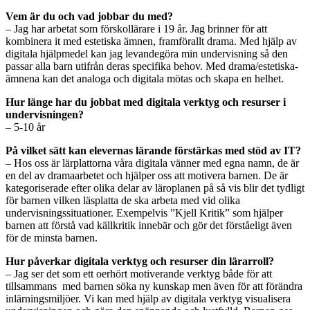
Vem är du och vad jobbar du med?
– Jag har arbetat som förskollärare i 19 år. Jag brinner för att
kombinera it med estetiska ämnen, framförallt drama. Med hjälp av
digitala hjälpmedel kan jag levandegöra min undervisning så den
passar alla barn utifrån deras specifika behov. Med drama/estetiska-
ämnena kan det analoga och digitala mötas och skapa en helhet.
Hur länge har du jobbat med digitala verktyg och resurser i
undervisningen?
– 5-10 år
På vilket sätt kan elevernas lärande förstärkas med stöd av IT?
– Hos oss är lärplattorna våra digitala vänner med egna namn, de är
en del av dramaarbetet och hjälper oss att motivera barnen. De är
kategoriserade efter olika delar av läroplanen på så vis blir det tydligt
för barnen vilken läsplatta de ska arbeta med vid olika
undervisningssituationer. Exempelvis ”Kjell Kritik” som hjälper
barnen att förstå vad källkritik innebär och gör det förståeligt även
för de minsta barnen.
Hur påverkar digitala verktyg och resurser din lärarroll?
– Jag ser det som ett oerhört motiverande verktyg både för att
tillsammans med barnen söka ny kunskap men även för att förändra
inlärningsmiljöer. Vi kan med hjälp av digitala verktyg visualisera