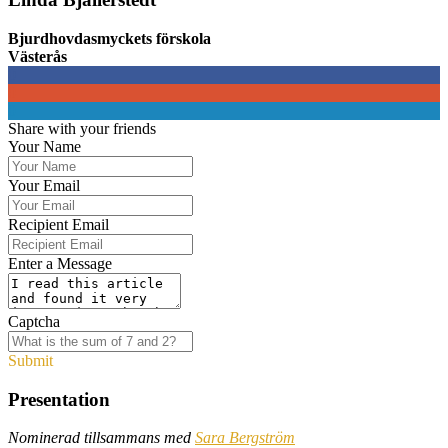
Bjurdhovdasmyckets förskola
Västerås
0
0
0
Share with your friends
Your Name
Your Email
Recipient Email
Enter a Message
Captcha
Submit
Presentation
Nominerad tillsammans med
Sara Bergström