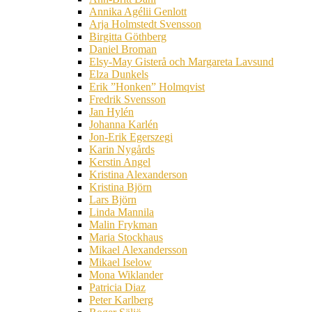
Annika Agélii Genlott
Arja Holmstedt Svensson
Birgitta Göthberg
Daniel Broman
Elsy-May Gisterå och Margareta Lavsund
Elza Dunkels
Erik ”Honken” Holmqvist
Fredrik Svensson
Jan Hylén
Johanna Karlén
Jon-Erik Egerszegi
Karin Nygårds
Kerstin Angel
Kristina Alexanderson
Kristina Björn
Lars Björn
Linda Mannila
Malin Frykman
Maria Stockhaus
Mikael Alexandersson
Mikael Iselow
Mona Wiklander
Patricia Diaz
Peter Karlberg