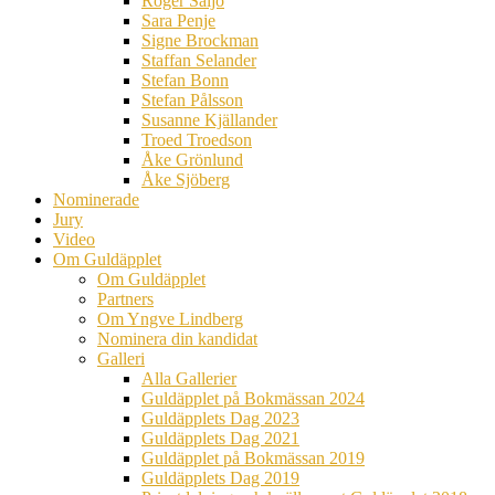
Roger Säljö
Sara Penje
Signe Brockman
Staffan Selander
Stefan Bonn
Stefan Pålsson
Susanne Kjällander
Troed Troedson
Åke Grönlund
Åke Sjöberg
Nominerade
Jury
Video
Om Guldäpplet
Om Guldäpplet
Partners
Om Yngve Lindberg
Nominera din kandidat
Galleri
Alla Gallerier
Guldäpplet på Bokmässan 2024
Guldäpplets Dag 2023
Guldäpplets Dag 2021
Guldäpplet på Bokmässan 2019
Guldäpplets Dag 2019