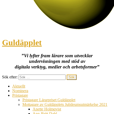
Guldäpplet
”Vi lyfter fram lärare som utvecklar
undervisningen med stöd av
digitala verktyg, medier och arbetsformer”
Sök efter:
Aktuellt
Nominera
Pristagare
Pristagare Lärarpriset Guldäpplet
Mottagare av Guldäpplets Jubileumsutmärkelse 2021
Anette Holmqvist
Ann-Britt Dahl