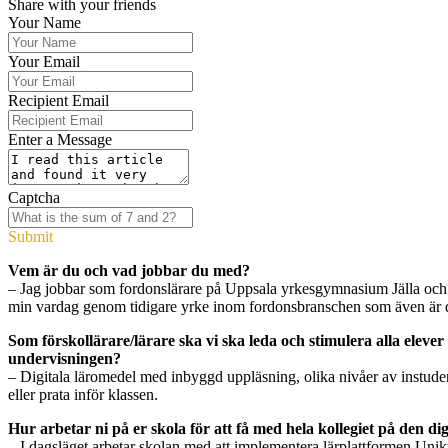
Share with your friends
Your Name
Your Email
Recipient Email
Enter a Message
Captcha
Submit
Vem är du och vad jobbar du med?
– Jag jobbar som fordonslärare på Uppsala yrkesgymnasium Jälla och 
min vardag genom tidigare yrke inom fordonsbranschen som även är det 
Som förskollärare/lärare ska vi ska leda och stimulera alla elever
undervisningen?
– Digitala läromedel med inbyggd uppläsning, olika nivåer av instuderin
eller prata inför klassen.
Hur arbetar ni på er skola för att få med hela kollegiet på den di
– I dagsläget arbetar skolan med att implementera lärplattformen Uniku