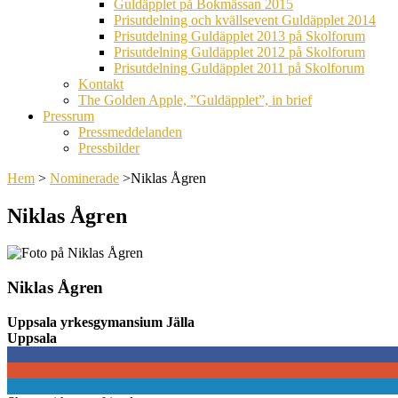
Guldäpplet på Bokmässan 2015
Prisutdelning och kvällsevent Guldäpplet 2014
Prisutdelning Guldäpplet 2013 på Skolforum
Prisutdelning Guldäpplet 2012 på Skolforum
Prisutdelning Guldäpplet 2011 på Skolforum
Kontakt
The Golden Apple, ”Guldäpplet”, in brief
Pressrum
Pressmeddelanden
Pressbilder
Hem
>
Nominerade
>
Niklas Ågren
Niklas Ågren
Niklas Ågren
Uppsala yrkesgymansium Jälla
Uppsala
0
0
0