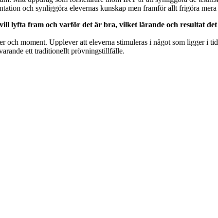
tation och synliggöra elevernas kunskap men framför allt frigöra mera ti
ill lyfta fram och varför det är bra, vilket lärande och resultat de
ser och moment. Upplever att eleverna stimuleras i något som ligger i ti
rande ett traditionellt prövningstillfälle.