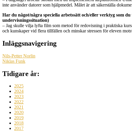
inte använder datorer som hjälpmedel. Målet är att säkerställa dokumen
Har du något/några speciella arbetssätt och/eller verktyg som du v
undervisningssituation)
– Jag skulle vilja lyfta film som metod för redovisning i praktiska kur
och kunskaper vid flera tillfällen och minskar stressen för eleven motsva
Inläggsnavigering
Nils-Petter Norlin
Niklas Funk
Tidigare år:
2025
2024
2023
2022
2021
2020
2019
2018
2017