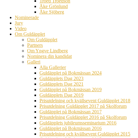
Troed Troedson
Åke Grönlund
Åke Sjöberg
Nominerade
Jury
Video
Om Guldäpplet
Om Guldäpplet
Partners
Om Yngve Lindberg
Nominera din kandidat
Galleri
Alla Gallerier
Guldäpplet på Bokmässan 2024
Guldäpplets Dag 2023
Guldäpplets Dag 2021
Guldäpplet på Bokmässan 2019
Guldäpplets Dag 2019
Prisutdelning och kvällsevent Guldäpplet 2018
Prisutdelning Guldäpplet 2017 på Skolforum
Guldäpplet på Bokmässan 2017
Prisutdelning Guldäpplet 2016 på Skolforum
Guldäpplets jubileumsseminarium 2016
Guldäpplet på Bokmässan 2016
Prisutdelning och kvällsevent Guldäpplet 2015