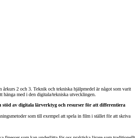
 årkurs 2 och 3. Teknik och tekniska hjälpmedel är något som varit
tt hänga med i den digitala/tekniska utvecklingen.
stöd av digitala lärverktyg och resurser för att differentiera
gsmetoder som till exempel att spela in film i stället för att skriva
 finesser som kan underlätta för oss praktiska lärare som traditionellt