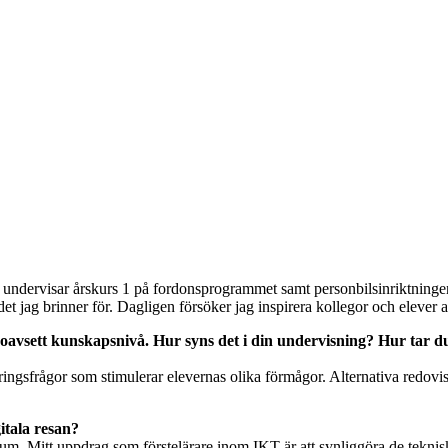
undervisar årskurs 1 på fordonsprogrammet samt personbilsinriktningen
jag brinner för. Dagligen försöker jag inspirera kollegor och elever a
 oavsett kunskapsnivå. Hur syns det i din undervisning? Hur tar du 
gsfrågor som stimulerar elevernas olika förmågor. Alternativa redovisnin
gitala resan?
m. Mitt uppdrag som förstelärare inom IKT är att synliggöra de tekniska