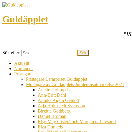
Guldäpplet
”Vi
Sök efter:
Aktuellt
Nominera
Pristagare
Pristagare Lärarpriset Guldäpplet
Mottagare av Guldäpplets Jubileumsutmärkelse 2021
Anette Holmqvist
Ann-Britt Dahl
Annika Agélii Genlott
Arja Holmstedt Svensson
Birgitta Göthberg
Daniel Broman
Elsy-May Gisterå och Margareta Lavsund
Elza Dunkels