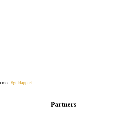
a med
#guldapplet
Partners