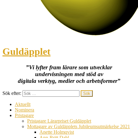
Guldäpplet
”Vi lyfter fram lärare som utvecklar
undervisningen med stöd av
digitala verktyg, medier och arbetsformer”
Sök efter:
Aktuellt
Nominera
Pristagare
Pristagare Lärarpriset Guldäpplet
Mottagare av Guldäpplets Jubileumsutmärkelse 2021
Anette Holmqvist
Ann-Britt Dahl