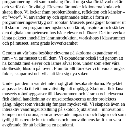
programmering i ett sammanhang för att unga ska förstå vad det är
och varför det är viktigt. Eleverna får under lektionerna koda och
skapa ihop. Vi lockar fram problemlösning, reflektion och känslor –
ett ”wow”. Vi använder ny och spännande teknik i form av
programmeringsverktyg och robotar. Museets pedagoger kommer ut
till skolor i en programmeringsbuss och lär ut, inspirerar och stärker
den digitala kompetensen hos både elever och lärare. Det tre veckor
långa paketet innehåller lärarintroduktion, workshops i klassrummet
och på museet, samt gratis lovverksamhet.
Genom att vår buss besöker eleverna på skolorna expanderar vi i
rum – vi tar museet ut till dem. Vi expanderar också i tid genom att
ha kontakt med elever och lärare såväl före, under som efter våra
skolbesök, liksom på loven. Framför allt försöker vi tillvarata ungas
fokus, skaparlust och vilja att lära sig nya saker.
Under pandemin var det inte möjligt att besöka skolorna. Projektet
anpassades då till ett innovativt digitalt upplägg. Skolorna fick låna
museets robotbyggsatser till klassrummen och lärarna och eleverna
fick digital handledning av museipedagogerna under projektets
gång, något som visade sig fungera mycket väl. Vi skapade även en
interaktiv vandringsutställning på skolor, Sjukt smart – innovation i
kampen mot corona, som adresserade ungas oro och frågor och som
tydligt illustrerade hur teknikens och innovationens kraft kan vara
avgörande för att bekämpa en pandemi.