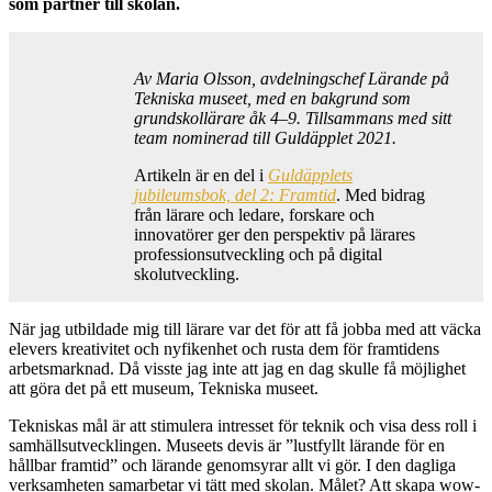
som partner till skolan.
Av Maria Olsson, avdelningschef Lärande på
Tekniska museet, med en bakgrund som
grundskollärare åk 4–9. Tillsammans med sitt
team nominerad till Guldäpplet 2021.
Artikeln är en del i
Guldäpplets
jubileumsbok, del 2: Framtid
. Med bidrag
från lärare och ledare, forskare och
innovatörer ger den perspektiv på lärares
professionsutveckling och på digital
skolutveckling.
När jag utbildade mig till lärare var det för att få jobba med att väcka
elevers kreativitet och nyfikenhet och rusta dem för framtidens
arbetsmarknad. Då visste jag inte att jag en dag skulle få möjlighet
att göra det på ett museum, Tekniska museet.
Tekniskas mål är att stimulera intresset för teknik och visa dess roll i
samhällsutvecklingen. Museets devis är ”lustfyllt lärande för en
hållbar framtid” och lärande genomsyrar allt vi gör. I den dagliga
verksamheten samarbetar vi tätt med skolan. Målet? Att skapa wow-