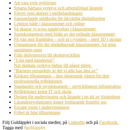
Att vara evig nybörjare
Smarta bärbara verktyg och arbetsförlagt lärande
Elever som aktörer i medielandskapet
Samspelande stödkedja för likvärdig digitalisering
Lektion både i klassrummet och online
Så skapar vi wow-upplevelser i klassrummet
Spetskompetens med hjälp av det utökade klassrummet
På väg mot framtiden – och ut i rymden – med 3D i skolan
Utmaningen för det digitaliserade klassrummet: Att göra
sanningen sann
Från skrivprocess till skolutveckling
“Upp med händerna!”
När digitala verktyg bidrar till något större
”Barnens perspektiv är det vi alla kan lära av”
Klokare tillsammans – den slingrande vägen för den
professionella reflektionen
Standarder och styrdokument – utvecklingens infrastruktur
Reflektioner kring IT och skola
Design för undervisning och lärande i en tid av förändring
Läranderevolutionen ligger fortfarande framför oss
Escape room i undervisningen
Frihet är bäst tillsammans
Följ Guldäpplet i sociala medier, på
Linkedin
och på
Facebook.
Tagga med
#guldapplet