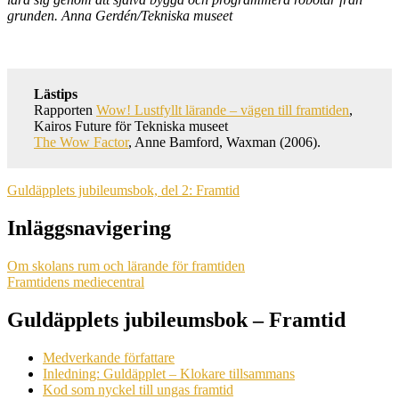
grunden. Anna Gerdén/Tekniska museet
Lästips
Rapporten
Wow! Lustfyllt lärande – vägen till framtiden
,
Kairos Future för Tekniska museet
The Wow Factor
, Anne Bamford, Waxman (2006).
Guldäpplets jubileumsbok, del 2: Framtid
Inläggsnavigering
Om skolans rum och lärande för framtiden
Framtidens mediecentral
Guldäpplets jubileumsbok – Framtid
Medverkande författare
Inledning: Guldäpplet – Klokare tillsammans
Kod som nyckel till ungas framtid