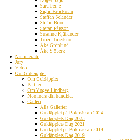
Roger Säljö
Sara Penje
Signe Brockman
Staffan Selander
Stefan Bonn
Stefan Pålsson
Susanne Kjällander
Troed Troedson
Åke Grönlund
Åke Sjöberg
Nominerade
Jury
Video
Om Guldäpplet
Om Guldäpplet
Partners
Om Yngve Lindberg
Nominera din kandidat
Galleri
Alla Gallerier
Guldäpplet på Bokmässan 2024
Guldäpplets Dag 2023
Guldäpplets Dag 2021
Guldäpplet på Bokmässan 2019
Guldäpplets Dag 2019