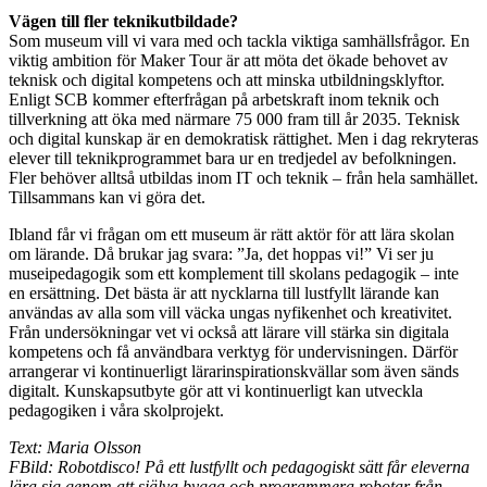
Vägen till fler teknikutbildade?
Som museum vill vi vara med och tackla viktiga samhällsfrågor. En
viktig ambition för Maker Tour är att möta det ökade behovet av
teknisk och digital kompetens och att minska utbildningsklyftor.
Enligt SCB kommer efterfrågan på arbetskraft inom teknik och
tillverkning att öka med närmare 75 000 fram till år 2035. Teknisk
och digital kunskap är en demokratisk rättighet. Men i dag rekryteras
elever till teknikprogrammet bara ur en tredjedel av befolkningen.
Fler behöver alltså utbildas inom IT och teknik – från hela samhället.
Tillsammans kan vi göra det.
Ibland får vi frågan om ett museum är rätt aktör för att lära skolan
om lärande. Då brukar jag svara: ”Ja, det hoppas vi!” Vi ser ju
museipedagogik som ett komplement till skolans pedagogik – inte
en ersättning. Det bästa är att nycklarna till lustfyllt lärande kan
användas av alla som vill väcka ungas nyfikenhet och kreativitet.
Från undersökningar vet vi också att lärare vill stärka sin digitala
kompetens och få användbara verktyg för undervisningen. Därför
arrangerar vi kontinuerligt lärarinspirationskvällar som även sänds
digitalt. Kunskapsutbyte gör att vi kontinuerligt kan utveckla
pedagogiken i våra skolprojekt.
Text: Maria Olsson
FBild: Robotdisco! På ett lustfyllt och pedagogiskt sätt får eleverna
lära sig genom att själva bygga och programmera robotar från