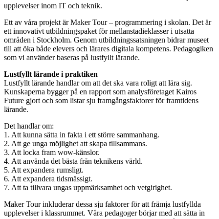
upplevelser inom IT och teknik.
Ett av våra projekt är Maker Tour – programmering i skolan. Det är
ett innovativt utbildningspaket för mellanstadieklasser i utsatta
områden i Stockholm. Genom utbildningssatsningen bidrar museet
till att öka både elevers och lärares digitala kompetens. Pedagogiken
som vi använder baseras på lustfyllt lärande.
Lustfyllt lärande i praktiken
Lustfyllt lärande handlar om att det ska vara roligt att lära sig.
Kunskaperna bygger på en rapport som analysföretaget Kairos
Future gjort och som listar sju framgångsfaktorer för framtidens
lärande.
Det handlar om:
1. Att kunna sätta in fakta i ett större sammanhang.
2. Att ge unga möjlighet att skapa tillsammans.
3. Att locka fram wow-känslor.
4. Att använda det bästa från teknikens värld.
5. Att expandera rumsligt.
6. Att expandera tidsmässigt.
7. Att ta tillvara ungas uppmärksamhet och vetgirighet.
Maker Tour inkluderar dessa sju faktorer för att främja lustfyllda
upplevelser i klassrummet. Våra pedagoger börjar med att sätta in