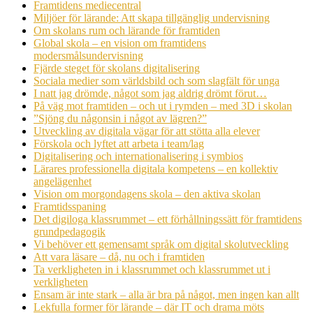
Framtidens mediecentral
Miljöer för lärande: Att skapa tillgänglig undervisning
Om skolans rum och lärande för framtiden
Global skola – en vision om framtidens
modersmålsundervisning
Fjärde steget för skolans digitalisering
Sociala medier som världsbild och som slagfält för unga
I natt jag drömde, något som jag aldrig drömt förut…
På väg mot framtiden – och ut i rymden – med 3D i skolan
”Sjöng du någonsin i något av lägren?”
Utveckling av digitala vägar för att stötta alla elever
Förskola och lyftet att arbeta i team/lag
Digitalisering och internationalisering i symbios
Lärares professionella digitala kompetens – en kollektiv
angelägenhet
Vision om morgondagens skola – den aktiva skolan
Framtidsspaning
Det digiloga klassrummet – ett förhållningssätt för framtidens
grundpedagogik
Vi behöver ett gemensamt språk om digital skolutveckling
Att vara läsare – då, nu och i framtiden
Ta verkligheten in i klassrummet och klassrummet ut i
verkligheten
Ensam är inte stark – alla är bra på något, men ingen kan allt
Lekfulla former för lärande – där IT och drama möts