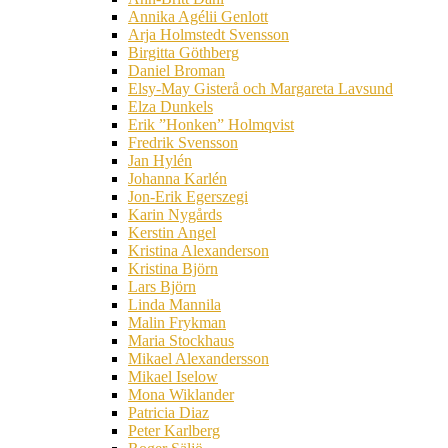
Annika Agélii Genlott
Arja Holmstedt Svensson
Birgitta Göthberg
Daniel Broman
Elsy-May Gisterå och Margareta Lavsund
Elza Dunkels
Erik ”Honken” Holmqvist
Fredrik Svensson
Jan Hylén
Johanna Karlén
Jon-Erik Egerszegi
Karin Nygårds
Kerstin Angel
Kristina Alexanderson
Kristina Björn
Lars Björn
Linda Mannila
Malin Frykman
Maria Stockhaus
Mikael Alexandersson
Mikael Iselow
Mona Wiklander
Patricia Diaz
Peter Karlberg