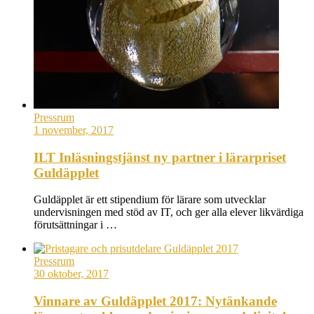
Pressrum
1 november, 2017
ILT Inläsningstjänst ny partner i lärarpriset
Guldäpplet
Guldäpplet är ett stipendium för lärare som utvecklar
undervisningen med stöd av IT, och ger alla elever likvärdiga
förutsättningar i …
Pressrum
30 oktober, 2017
Vinnare av Guldäpplet 2017: Nytänkande