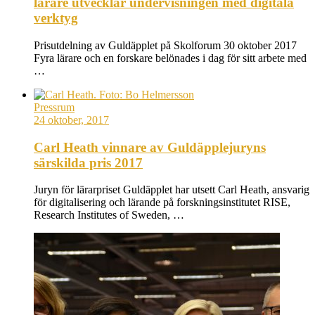
lärare utvecklar undervisningen med digitala
verktyg
Prisutdelning av Guldäpplet på Skolforum 30 oktober 2017
Fyra lärare och en forskare belönades i dag för sitt arbete med
…
Pressrum
24 oktober, 2017
Carl Heath vinnare av Guldäpplejuryns
särskilda pris 2017
Juryn för lärarpriset Guldäpplet har utsett Carl Heath, ansvarig
för digitalisering och lärande på forskningsinstitutet RISE,
Research Institutes of Sweden, …