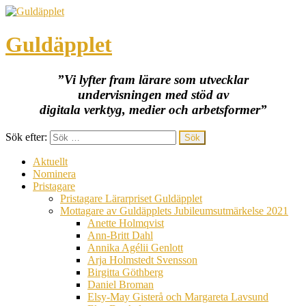
Guldäpplet
”Vi lyfter fram lärare som utvecklar
undervisningen med stöd av
digitala verktyg, medier och arbetsformer”
Sök efter:
Aktuellt
Nominera
Pristagare
Pristagare Lärarpriset Guldäpplet
Mottagare av Guldäpplets Jubileumsutmärkelse 2021
Anette Holmqvist
Ann-Britt Dahl
Annika Agélii Genlott
Arja Holmstedt Svensson
Birgitta Göthberg
Daniel Broman
Elsy-May Gisterå och Margareta Lavsund