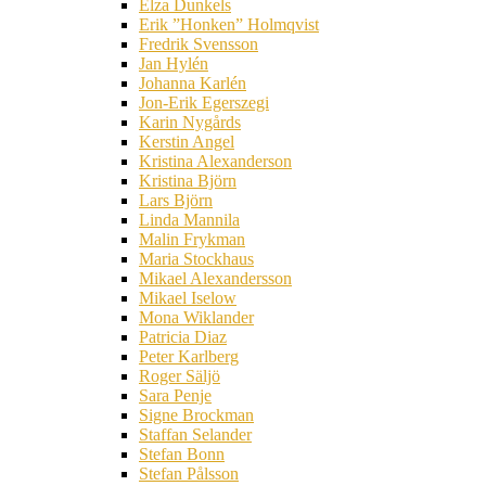
Elza Dunkels
Erik ”Honken” Holmqvist
Fredrik Svensson
Jan Hylén
Johanna Karlén
Jon-Erik Egerszegi
Karin Nygårds
Kerstin Angel
Kristina Alexanderson
Kristina Björn
Lars Björn
Linda Mannila
Malin Frykman
Maria Stockhaus
Mikael Alexandersson
Mikael Iselow
Mona Wiklander
Patricia Diaz
Peter Karlberg
Roger Säljö
Sara Penje
Signe Brockman
Staffan Selander
Stefan Bonn
Stefan Pålsson