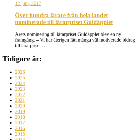
12 juni, 2017
Över hundra lärare från hela landet
nominerade till lärarpriset Guldäpplet
Årets nominering till lärarpriset Guldäpplet blev en ny
framgång. – Vi har återigen fått många väl motiverade bidrag
till lärarpriset …
Tidigare år:
2026
2025
2024
2023
2022
2021
2020
2019
2018
2017
2016
2015
2014