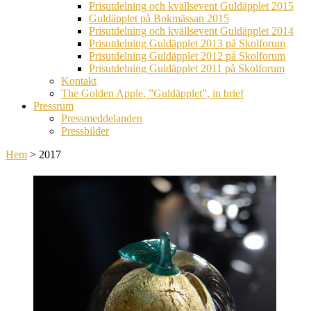
Prisutdelning och kvällsevent Guldäpplet 2015
Guldäpplet på Bokmässan 2015
Prisutdelning och kvällsevent Guldäpplet 2014
Prisutdelning Guldäpplet 2013 på Skolforum
Prisutdelning Guldäpplet 2012 på Skolforum
Prisutdelning Guldäpplet 2011 på Skolforum
Kontakt
The Golden Apple, ”Guldäpplet”, in brief
Pressrum
Pressmeddelanden
Pressbilder
Hem
>
2017