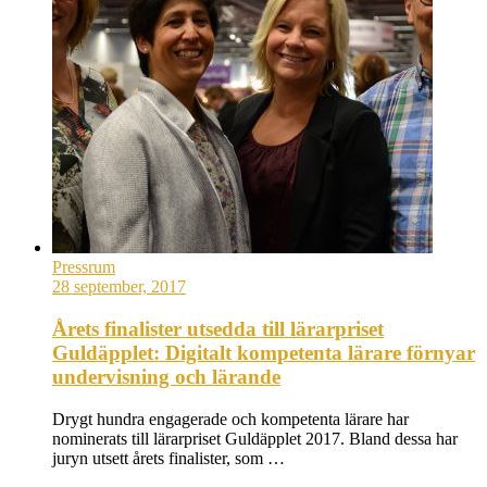
Pressrum
28 september, 2017
Årets finalister utsedda till lärarpriset
Guldäpplet: Digitalt kompetenta lärare förnyar
undervisning och lärande
Drygt hundra engagerade och kompetenta lärare har
nominerats till lärarpriset Guldäpplet 2017. Bland dessa har
juryn utsett årets finalister, som …