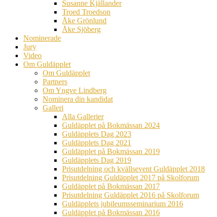
Susanne Kjällander
Troed Troedson
Åke Grönlund
Åke Sjöberg
Nominerade
Jury
Video
Om Guldäpplet
Om Guldäpplet
Partners
Om Yngve Lindberg
Nominera din kandidat
Galleri
Alla Gallerier
Guldäpplet på Bokmässan 2024
Guldäpplets Dag 2023
Guldäpplets Dag 2021
Guldäpplet på Bokmässan 2019
Guldäpplets Dag 2019
Prisutdelning och kvällsevent Guldäpplet 2018
Prisutdelning Guldäpplet 2017 på Skolforum
Guldäpplet på Bokmässan 2017
Prisutdelning Guldäpplet 2016 på Skolforum
Guldäpplets jubileumsseminarium 2016
Guldäpplet på Bokmässan 2016