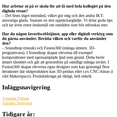
Hur arbetar ni på er skola för att få med hela kollegiet på den
digitala resan?
– Det finns inget motstånd, vilket gör mig och den andra IKT-
ansvariga glada. Snarare en stor upptäckarglädje. Vi delar goda tips
och tar även emot önskemål om områden som bör utforskas mer.
Har du någon favoritwebbtjänst, app eller digitalt verktyg som
du gärna använder. Berätta vilken och varför du använder
den?
– Soundtrap (musik) och Fusion360 (många ämnen. 3D-
programvara). I Soundtrap skapar eleverna till exempel
kompositioner med egensamplade ljud som grund. Detta berör
ämnet identitet och går att genomföra på oändligt många nivåer. I
Fusion360 skapar eleverna egna designer som kan genomgå flera
iterationer där slutprodukten kan 3D-printas eller t.ex CNC-fräsas (i
vårt Makerspace). Produktdesign på riktigt, helt enkelt.
Inläggsnavigering
Amanda Friman
Adriana Sturesson
Tidigare år: