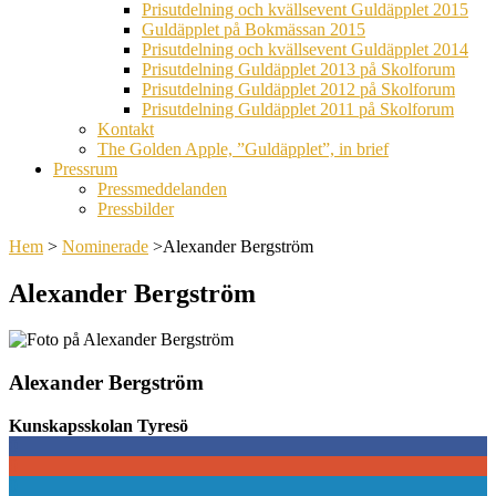
Prisutdelning och kvällsevent Guldäpplet 2015
Guldäpplet på Bokmässan 2015
Prisutdelning och kvällsevent Guldäpplet 2014
Prisutdelning Guldäpplet 2013 på Skolforum
Prisutdelning Guldäpplet 2012 på Skolforum
Prisutdelning Guldäpplet 2011 på Skolforum
Kontakt
The Golden Apple, ”Guldäpplet”, in brief
Pressrum
Pressmeddelanden
Pressbilder
Hem
>
Nominerade
>
Alexander Bergström
Alexander Bergström
Alexander Bergström
Kunskapsskolan Tyresö
0
0
0