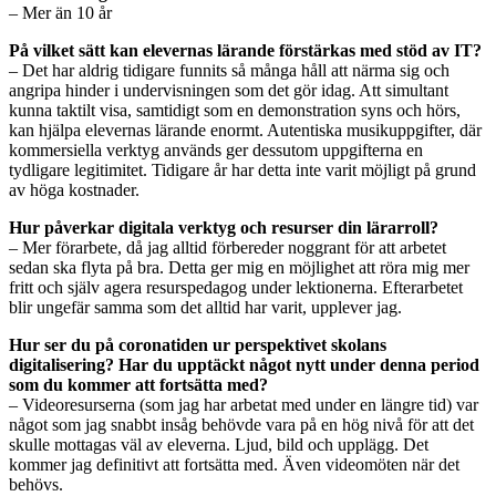
– Mer än 10 år
På vilket sätt kan elevernas lärande förstärkas med stöd av IT?
– Det har aldrig tidigare funnits så många håll att närma sig och
angripa hinder i undervisningen som det gör idag. Att simultant
kunna taktilt visa, samtidigt som en demonstration syns och hörs,
kan hjälpa elevernas lärande enormt. Autentiska musikuppgifter, där
kommersiella verktyg används ger dessutom uppgifterna en
tydligare legitimitet. Tidigare år har detta inte varit möjligt på grund
av höga kostnader.
Hur påverkar digitala verktyg och resurser din lärarroll?
– Mer förarbete, då jag alltid förbereder noggrant för att arbetet
sedan ska flyta på bra. Detta ger mig en möjlighet att röra mig mer
fritt och själv agera resurspedagog under lektionerna. Efterarbetet
blir ungefär samma som det alltid har varit, upplever jag.
Hur ser du på coronatiden ur perspektivet skolans
digitalisering? Har du upptäckt något nytt under denna period
som du kommer att fortsätta med?
– Videoresurserna (som jag har arbetat med under en längre tid) var
något som jag snabbt insåg behövde vara på en hög nivå för att det
skulle mottagas väl av eleverna. Ljud, bild och upplägg. Det
kommer jag definitivt att fortsätta med. Även videomöten när det
behövs.