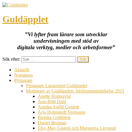
Guldäpplet
”Vi lyfter fram lärare som utvecklar
undervisningen med stöd av
digitala verktyg, medier och arbetsformer”
Sök efter:
Aktuellt
Nominera
Pristagare
Pristagare Lärarpriset Guldäpplet
Mottagare av Guldäpplets Jubileumsutmärkelse 2021
Anette Holmqvist
Ann-Britt Dahl
Annika Agélii Genlott
Arja Holmstedt Svensson
Birgitta Göthberg
Daniel Broman
Elsy-May Gisterå och Margareta Lavsund