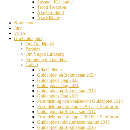
Susanne Kjällander
Troed Troedson
Åke Grönlund
Åke Sjöberg
Nominerade
Jury
Video
Om Guldäpplet
Om Guldäpplet
Partners
Om Yngve Lindberg
Nominera din kandidat
Galleri
Alla Gallerier
Guldäpplet på Bokmässan 2024
Guldäpplets Dag 2023
Guldäpplets Dag 2021
Guldäpplet på Bokmässan 2019
Guldäpplets Dag 2019
Prisutdelning och kvällsevent Guldäpplet 2018
Prisutdelning Guldäpplet 2017 på Skolforum
Guldäpplet på Bokmässan 2017
Prisutdelning Guldäpplet 2016 på Skolforum
Guldäpplets jubileumsseminarium 2016
Guldäpplet på Bokmässan 2016