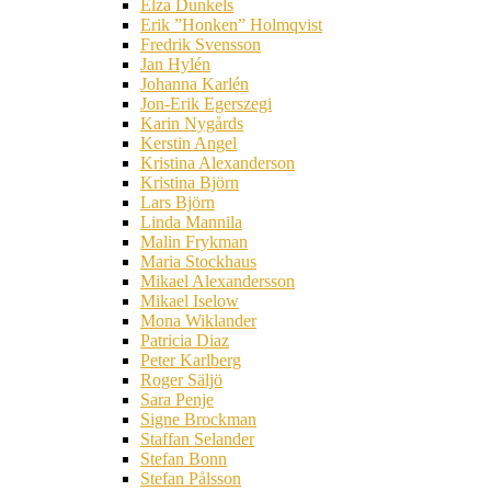
Elza Dunkels
Erik ”Honken” Holmqvist
Fredrik Svensson
Jan Hylén
Johanna Karlén
Jon-Erik Egerszegi
Karin Nygårds
Kerstin Angel
Kristina Alexanderson
Kristina Björn
Lars Björn
Linda Mannila
Malin Frykman
Maria Stockhaus
Mikael Alexandersson
Mikael Iselow
Mona Wiklander
Patricia Diaz
Peter Karlberg
Roger Säljö
Sara Penje
Signe Brockman
Staffan Selander
Stefan Bonn
Stefan Pålsson