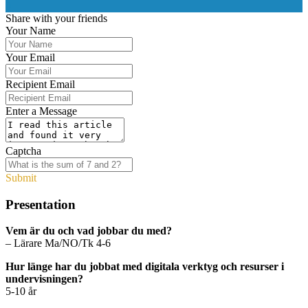
0
Share with your friends
Your Name
Your Email
Recipient Email
Enter a Message
Captcha
Submit
Presentation
Vem är du och vad jobbar du med?
– Lärare Ma/NO/Tk 4-6
Hur länge har du jobbat med digitala verktyg och resurser i
undervisningen?
5-10 år