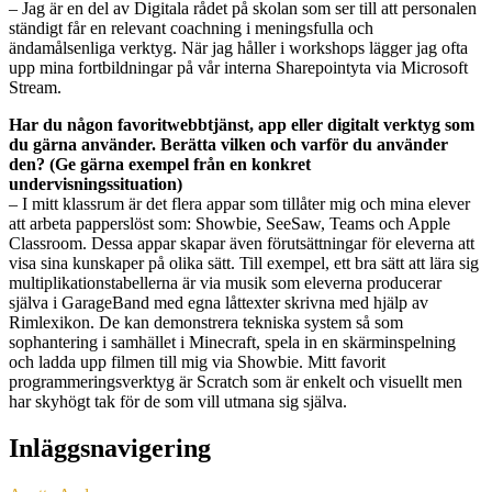
– Jag är en del av Digitala rådet på skolan som ser till att personalen
ständigt får en relevant coachning i meningsfulla och
ändamålsenliga verktyg. När jag håller i workshops lägger jag ofta
upp mina fortbildningar på vår interna Sharepointyta via Microsoft
Stream.
Har du någon favoritwebbtjänst, app eller digitalt verktyg som
du gärna använder. Berätta vilken och varför du använder
den? (Ge gärna exempel från en konkret
undervisningssituation)
– I mitt klassrum är det flera appar som tillåter mig och mina elever
att arbeta papperslöst som: Showbie, SeeSaw, Teams och Apple
Classroom. Dessa appar skapar även förutsättningar för eleverna att
visa sina kunskaper på olika sätt. Till exempel, ett bra sätt att lära sig
multiplikationstabellerna är via musik som eleverna producerar
själva i GarageBand med egna låttexter skrivna med hjälp av
Rimlexikon. De kan demonstrera tekniska system så som
sophantering i samhället i Minecraft, spela in en skärminspelning
och ladda upp filmen till mig via Showbie. Mitt favorit
programmeringsverktyg är Scratch som är enkelt och visuellt men
har skyhögt tak för de som vill utmana sig själva.
Inläggsnavigering