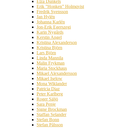
Elza Dunkels
Erik ”Honken” Holmqvist
Fredrik Svensson
Jan Hylén
Johanna Karlén
Jon-Erik Egerszegi
Karin Nygårds
Kerstin Angel
Kristina Alexanderson
Kristina Björn
Lars Björn
Linda Mannila
Malin Frykman
Maria Stockhaus
Mikael Alexandersson
Mikael Iselow
Mona Wiklander
Patricia Diaz
Peter Karlberg
Roger Säljö
Sara Penje
Signe Brockman
Staffan Selander
Stefan Bonn
Stefan Pålsson