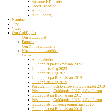
Susanne Kjällander
Troed Troedson
Åke Grönlund
Åke Sjöberg
Nominerade
Jury
Video
Om Guldäpplet
Om Guldäpplet
Partners
Om Yngve Lindberg
Nominera din kandidat
Galleri
Alla Gallerier
Guldäpplet på Bokmässan 2024
Guldäpplets Dag 2023
Guldäpplets Dag 2021
Guldäpplet på Bokmässan 2019
Guldäpplets Dag 2019
Prisutdelning och kvällsevent Guldäpplet 2018
Prisutdelning Guldäpplet 2017 på Skolforum
Guldäpplet på Bokmässan 2017
Prisutdelning Guldäpplet 2016 på Skolforum
Guldäpplets jubileumsseminarium 2016
Guldäpplet på Bokmässan 2016