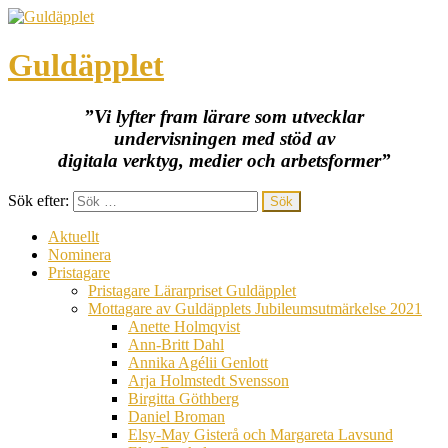
Guldäpplet
”Vi lyfter fram lärare som utvecklar
undervisningen med stöd av
digitala verktyg, medier och arbetsformer”
Sök efter:
Aktuellt
Nominera
Pristagare
Pristagare Lärarpriset Guldäpplet
Mottagare av Guldäpplets Jubileumsutmärkelse 2021
Anette Holmqvist
Ann-Britt Dahl
Annika Agélii Genlott
Arja Holmstedt Svensson
Birgitta Göthberg
Daniel Broman
Elsy-May Gisterå och Margareta Lavsund