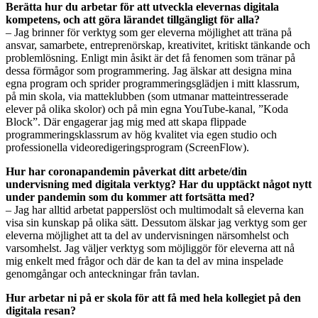
Berätta hur du arbetar för att utveckla elevernas digitala
kompetens, och att göra lärandet tillgängligt för alla?
– Jag brinner för verktyg som ger eleverna möjlighet att träna på
ansvar, samarbete, entreprenörskap, kreativitet, kritiskt tänkande och
problemlösning. Enligt min åsikt är det få fenomen som tränar på
dessa förmågor som programmering. Jag älskar att designa mina
egna program och sprider programmeringsglädjen i mitt klassrum,
på min skola, via matteklubben (som utmanar matteintresserade
elever på olika skolor) och på min egna YouTube-kanal, ”Koda
Block”. Där engagerar jag mig med att skapa flippade
programmeringsklassrum av hög kvalitet via egen studio och
professionella videoredigeringsprogram (ScreenFlow).
Hur har coronapandemin påverkat ditt arbete/din
undervisning med digitala verktyg? Har du upptäckt något nytt
under pandemin som du kommer att fortsätta med?
– Jag har alltid arbetat papperslöst och multimodalt så eleverna kan
visa sin kunskap på olika sätt. Dessutom älskar jag verktyg som ger
eleverna möjlighet att ta del av undervisningen närsomhelst och
varsomhelst. Jag väljer verktyg som möjliggör för eleverna att nå
mig enkelt med frågor och där de kan ta del av mina inspelade
genomgångar och anteckningar från tavlan.
Hur arbetar ni på er skola för att få med hela kollegiet på den
digitala resan?