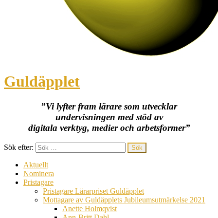
Guldäpplet
”Vi lyfter fram lärare som utvecklar
undervisningen med stöd av
digitala verktyg, medier och arbetsformer”
Sök efter:
Aktuellt
Nominera
Pristagare
Pristagare Lärarpriset Guldäpplet
Mottagare av Guldäpplets Jubileumsutmärkelse 2021
Anette Holmqvist
Ann-Britt Dahl