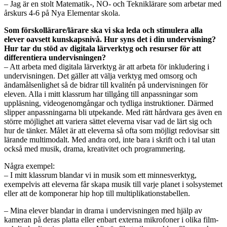
– Jag är en stolt Matematik-, NO- och Tekniklärare som arbetar med
årskurs 4-6 på Nya Elementar skola.
Som förskollärare/lärare ska vi ska leda och stimulera alla
elever oavsett kunskapsnivå. Hur syns det i din undervisning?
Hur tar du stöd av digitala lärverktyg och resurser för att
differentiera undervisningen?
– Att arbeta med digitala lärverktyg är att arbeta för inkludering i
undervisningen. Det gäller att välja verktyg med omsorg och
ändamålsenlighet så de bidrar till kvalitén på undervisningen för
eleven. Alla i mitt klassrum har tillgång till anpassningar som
uppläsning, videogenomgångar och tydliga instruktioner. Därmed
slipper anpassningarna bli utpekande. Med rätt hårdvara ges även en
större möjlighet att variera sättet eleverna visar vad de lärt sig och
hur de tänker. Målet är att eleverna så ofta som möjligt redovisar sitt
lärande multimodalt. Med andra ord, inte bara i skrift och i tal utan
också med musik, drama, kreativitet och programmering.
Några exempel:
– I mitt klassrum blandar vi in musik som ett minnesverktyg,
exempelvis att eleverna får skapa musik till varje planet i solsystemet
eller att de komponerar hip hop till multiplikationstabellen.
– Mina elever blandar in drama i undervisningen med hjälp av
kameran på deras platta eller enbart externa mikrofoner i olika film-