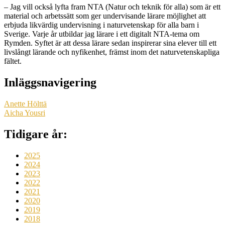
– Jag vill också lyfta fram NTA (Natur och teknik för alla) som är ett
material och arbetssätt som ger undervisande lärare möjlighet att
erbjuda likvärdig undervisning i naturvetenskap för alla barn i
Sverige. Varje år utbildar jag lärare i ett digitalt NTA-tema om
Rymden. Syftet är att dessa lärare sedan inspirerar sina elever till ett
livslångt lärande och nyfikenhet, främst inom det naturvetenskapliga
fältet.
Inläggsnavigering
Anette Hölttä
Aicha Yousri
Tidigare år:
2025
2024
2023
2022
2021
2020
2019
2018