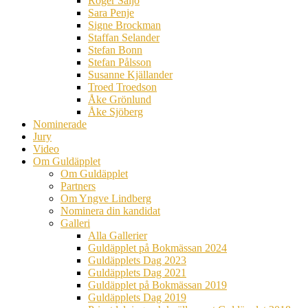
Roger Säljö
Sara Penje
Signe Brockman
Staffan Selander
Stefan Bonn
Stefan Pålsson
Susanne Kjällander
Troed Troedson
Åke Grönlund
Åke Sjöberg
Nominerade
Jury
Video
Om Guldäpplet
Om Guldäpplet
Partners
Om Yngve Lindberg
Nominera din kandidat
Galleri
Alla Gallerier
Guldäpplet på Bokmässan 2024
Guldäpplets Dag 2023
Guldäpplets Dag 2021
Guldäpplet på Bokmässan 2019
Guldäpplets Dag 2019