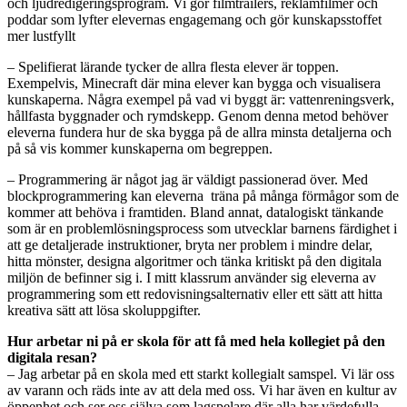
och ljudredigeringsprogram. Vi gör filmtrailers, reklamfilmer och
poddar som lyfter elevernas engagemang och gör kunskapsstoffet
mer lustfyllt
– Spelifierat lärande tycker de allra flesta elever är toppen.
Exempelvis, Minecraft där mina elever kan bygga och visualisera
kunskaperna. Några exempel på vad vi byggt är: vattenreningsverk,
hållfasta byggnader och rymdskepp. Genom denna metod behöver
eleverna fundera hur de ska bygga på de allra minsta detaljerna och
på så vis kommer kunskaperna om begreppen.
– Programmering är något jag är väldigt passionerad över. Med
blockprogrammering kan eleverna träna på många förmågor som de
kommer att behöva i framtiden. Bland annat, datalogiskt tänkande
som är en problemlösningsprocess som utvecklar barnens färdighet i
att ge detaljerade instruktioner, bryta ner problem i mindre delar,
hitta mönster, designa algoritmer och tänka kritiskt på den digitala
miljön de befinner sig i. I mitt klassrum använder sig eleverna av
programmering som ett redovisningsalternativ eller ett sätt att hitta
kreativa sätt att lösa skoluppgifter.
Hur arbetar ni på er skola för att få med hela kollegiet på den
digitala resan?
– Jag arbetar på en skola med ett starkt kollegialt samspel. Vi lär oss
av varann och räds inte av att dela med oss. Vi har även en kultur av
öppenhet och ser oss själva som lagspelare där alla har värdefulla