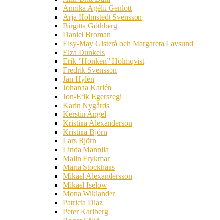
Annika Agélii Genlott
Arja Holmstedt Svensson
Birgitta Göthberg
Daniel Broman
Elsy-May Gisterå och Margareta Lavsund
Elza Dunkels
Erik ”Honken” Holmqvist
Fredrik Svensson
Jan Hylén
Johanna Karlén
Jon-Erik Egerszegi
Karin Nygårds
Kerstin Angel
Kristina Alexanderson
Kristina Björn
Lars Björn
Linda Mannila
Malin Frykman
Maria Stockhaus
Mikael Alexandersson
Mikael Iselow
Mona Wiklander
Patricia Diaz
Peter Karlberg