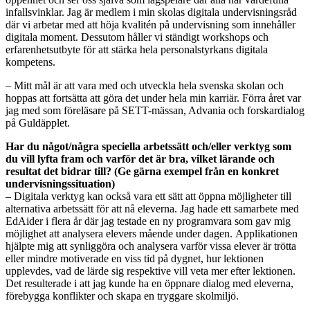
infallsvinklar. Jag är medlem i min skolas digitala undervisningsråd
där vi arbetar med att höja kvalitén på undervisning som innehåller
digitala moment. Dessutom håller vi ständigt workshops och
erfarenhetsutbyte för att stärka hela personalstyrkans digitala
kompetens.
– Mitt mål är att vara med och utveckla hela svenska skolan och
hoppas att fortsätta att göra det under hela min karriär. Förra året var
jag med som föreläsare på SETT-mässan, Advania och forskardialog
på Guldäpplet.
Har du något/några speciella arbetssätt och/eller verktyg som
du vill lyfta fram och varför det är bra, vilket lärande och
resultat det bidrar till? (Ge gärna exempel från en konkret
undervisningssituation)
– Digitala verktyg kan också vara ett sätt att öppna möjligheter till
alternativa arbetssätt för att nå eleverna. Jag hade ett samarbete med
EdAider i flera år där jag testade en ny programvara som gav mig
möjlighet att analysera elevers mående under dagen. Applikationen
hjälpte mig att synliggöra och analysera varför vissa elever är trötta
eller mindre motiverade en viss tid på dygnet, hur lektionen
upplevdes, vad de lärde sig respektive vill veta mer efter lektionen.
Det resulterade i att jag kunde ha en öppnare dialog med eleverna,
förebygga konflikter och skapa en tryggare skolmiljö.