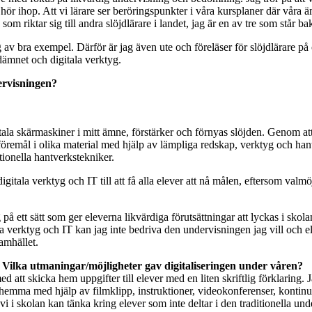
 ihop. Att vi lärare ser beröringspunkter i våra kursplaner där våra ämn
m riktar sig till andra slöjdlärare i landet, jag är en av tre som står b
 av bra exempel. Därför är jag även ute och föreläser för slöjdlärare på 
dämnet och digitala verktyg.
ervisningen?
la skärmaskiner i mitt ämne, förstärker och förnyas slöjden. Genom att 
lla föremål i olika material med hjälp av lämpliga redskap, verktyg och h
itionella hantverkstekniker.
gitala verktyg och IT till att få alla elever att nå målen, eftersom valmöjl
på ett sätt som ger eleverna likvärdiga förutsättningar att lyckas i skola
tala verktyg och IT kan jag inte bedriva den undervisningen jag vill och
amhället.
? Vilka utmaningar/möjligheter gav digitaliseringen under våren?
d att skicka hem uppgifter till elever med en liten skriftlig förklaring. 
emma med hjälp av filmklipp, instruktioner, videokonferenser, kontinuerl
vi i skolan kan tänka kring elever som inte deltar i den traditionella und