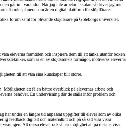
en går in i varandra. När jag inte arbetar i skolan så driver jag min
akom Terminsplanera som är en digital plattform för slöjdlärare.
olika forum samt för blivande slöjdlärare på Göteborgs universitet.
visa eleverna framtiden och inspirera dem till att tänka utanför boxen
antverkstekniker, som är en av slöjdämnets förmågor, motiveras eleverna
igheten till att visa sina kunskaper blir större.
n. Möjligheten att få en bättre överblick på elevernas arbete och
 eleverna behöver. En undervisning där de ställs inför problem och
Jag har under en längre tid anpassat uppgifter till elever som av olika
ig feedback digitalt och materialkitt och på så sätt visa vissa
ervisningen. Att dessa elever också har möjlighet att på distans visa