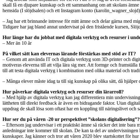
skall få en djupare kunskap och ett sammanhang om att skolans ämne hör
hemsida (I slöjdsalen) och ett Instagram konto (karolin_wagner_slojd) so
– Jag har ett brinnande intresse för mitt ämne och delar gärna med mig
Tidigare har jag bland annat undervisat på den fristående kursen, Slöj
Hur länge har du jobbat med digitala verktyg och resurser i und
– Mer än 10 år
På vilket sätt kan elevernas lärande förstärkas med stöd av IT?
– Genom att använda IT och digitala verktyg som 3D-printer och digita
motiveras eleverna till att vilja lära sig mer. Att formge och framstä
till att testa digitala verktyg i kombination med olika material och trad
– Många elever måste idag ta till sig kunskap på olika sätt, då hjälper di
Hur påverkar digitala verktyg och resurser din lärarroll?
– Med hjälp av digitala verktyg kan jag differentiera min undervisning 
lättheten till direkt feedback är även en bidragande faktor. Utan digi
uppdrag de skall lösa som oftast har en koppling till näringslivet och s
Hur ser du på våren -20 ur perspektivet ”skolans digitalisering”
– Eftersom jag undervisar i ett praktiskt ämne så räcker det inte bara me
anledningar inte kommer till skolan. De kan ta del av undervisningen h
kunskaper. Jag känner och tror att våren 2020 blev startskottet för hur 