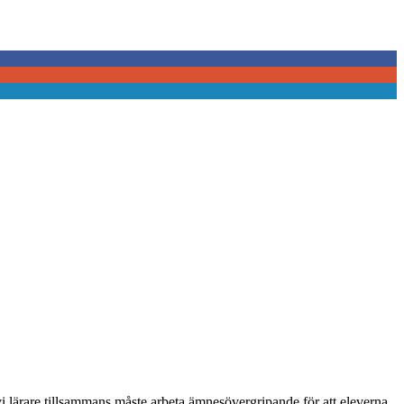
 vi lärare tillsammans måste arbeta ämnesövergripande för att eleverna