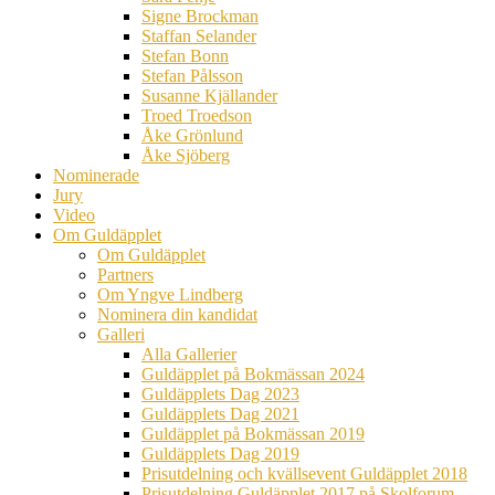
Signe Brockman
Staffan Selander
Stefan Bonn
Stefan Pålsson
Susanne Kjällander
Troed Troedson
Åke Grönlund
Åke Sjöberg
Nominerade
Jury
Video
Om Guldäpplet
Om Guldäpplet
Partners
Om Yngve Lindberg
Nominera din kandidat
Galleri
Alla Gallerier
Guldäpplet på Bokmässan 2024
Guldäpplets Dag 2023
Guldäpplets Dag 2021
Guldäpplet på Bokmässan 2019
Guldäpplets Dag 2019
Prisutdelning och kvällsevent Guldäpplet 2018
Prisutdelning Guldäpplet 2017 på Skolforum