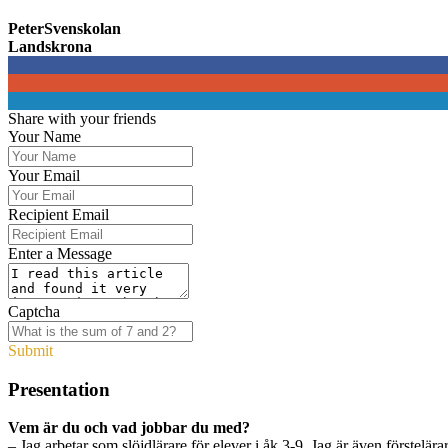
PeterSvenskolan
Landskrona
0
0
0
Share with your friends
Your Name
Your Email
Recipient Email
Enter a Message
Captcha
Submit
Presentation
Vem är du och vad jobbar du med?
– Jag arbetar som slöjdlärare för elever i åk 3-9. Jag är även förstel