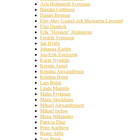
Arja Holmstedt Svensson
Birgitta Göthberg
Daniel Broman
Elsy-May Gisterå och Margareta Lavsund
Elza Dunkels
Erik ”Honken” Holmqvist
Fredrik Svensson
Jan Hylén
Johanna Karlén
Jon-Erik Egerszegi
Karin Nygårds
Kerstin Angel
Kristina Alexanderson
Kristina Björn
Lars Björn
Linda Mannila
Malin Frykman
Maria Stockhaus
Mikael Alexandersson
Mikael Iselow
Mona Wiklander
Patricia Diaz
Peter Karlberg
Roger Säljö
Sara Penje