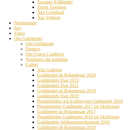
Susanne Kjällander
Troed Troedson
Åke Grönlund
Åke Sjöberg
Nominerade
Jury
Video
Om Guldäpplet
Om Guldäpplet
Partners
Om Yngve Lindberg
Nominera din kandidat
Galleri
Alla Gallerier
Guldäpplet på Bokmässan 2024
Guldäpplets Dag 2023
Guldäpplets Dag 2021
Guldäpplet på Bokmässan 2019
Guldäpplets Dag 2019
Prisutdelning och kvällsevent Guldäpplet 2018
Prisutdelning Guldäpplet 2017 på Skolforum
Guldäpplet på Bokmässan 2017
Prisutdelning Guldäpplet 2016 på Skolforum
Guldäpplets jubileumsseminarium 2016
Guldäpplet på Bokmässan 2016