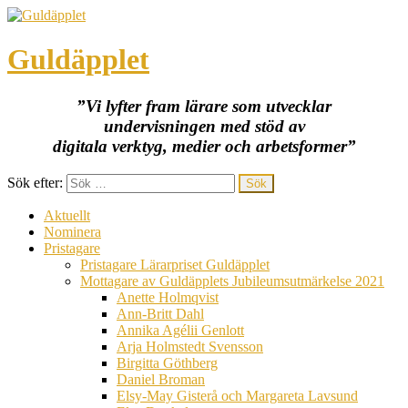
Guldäpplet
”Vi lyfter fram lärare som utvecklar
undervisningen med stöd av
digitala verktyg, medier och arbetsformer”
Sök efter:
Aktuellt
Nominera
Pristagare
Pristagare Lärarpriset Guldäpplet
Mottagare av Guldäpplets Jubileumsutmärkelse 2021
Anette Holmqvist
Ann-Britt Dahl
Annika Agélii Genlott
Arja Holmstedt Svensson
Birgitta Göthberg
Daniel Broman
Elsy-May Gisterå och Margareta Lavsund