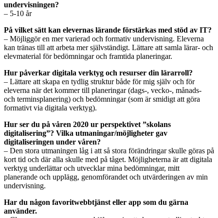
undervisningen?
– 5-10 år
På vilket sätt kan elevernas lärande förstärkas med stöd av IT?
– Möjliggör en mer varierad och formativ undervisning. Eleverna
kan tränas till att arbeta mer självständigt. Lättare att samla lärar- och
elevmaterial för bedömningar och framtida planeringar.
Hur påverkar digitala verktyg och resurser din lärarroll?
– Lättare att skapa en tydlig struktur både för mig själv och för
eleverna när det kommer till planeringar (dags-, vecko-, månads-
och terminsplanering) och bedömningar (som är smidigt att göra
formativt via digitala verktyg).
Hur ser du på våren 2020 ur perspektivet ”skolans
digitalisering”? Vilka utmaningar/möjligheter gav
digitaliseringen under våren?
– Den stora utmaningen låg i att så stora förändringar skulle göras på
kort tid och där alla skulle med på tåget. Möjligheterna är att digitala
verktyg underlättar och utvecklar mina bedömningar, mitt
planerande och upplägg, genomförandet och utvärderingen av min
undervisning.
Har du någon favoritwebbtjänst eller app som du gärna
använder.