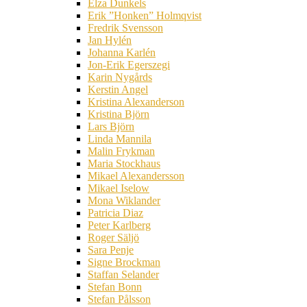
Elza Dunkels
Erik ”Honken” Holmqvist
Fredrik Svensson
Jan Hylén
Johanna Karlén
Jon-Erik Egerszegi
Karin Nygårds
Kerstin Angel
Kristina Alexanderson
Kristina Björn
Lars Björn
Linda Mannila
Malin Frykman
Maria Stockhaus
Mikael Alexandersson
Mikael Iselow
Mona Wiklander
Patricia Diaz
Peter Karlberg
Roger Säljö
Sara Penje
Signe Brockman
Staffan Selander
Stefan Bonn
Stefan Pålsson