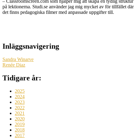
– Classroomscreen.com som hjälper mig att skapa en tydlig struktur
på lektionerna. Studi.se använder jag mig mycket av för tillfället där
det finns pedagogiska filmer med anpassade uppgifter till.
Inläggsnavigering
Sandra Winarve
Renée Diaz
Tidigare år:
2025
2024
2023
2022
2021
2020
2019
2018
2017