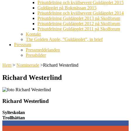
Prisutdelning och kvällsevent Guldäpplet 2015
Guldäpplet på Bokmässan 2015
Prisutdelning och kvällsevent Guldäpplet 2014
Prisutdelning Guldäpplet 2013 på Skolforum
Prisutdelning Guldäpplet 2012 på Skolforum
Prisutdelning Guldäpplet 2011 på Skolforum
Kontakt
The Golden Apple, ”Guldäpplet”, in brief
Pressrum
Pressmeddelanden
Pressbilder
Hem
>
Nominerade
>
Richard Westerlind
Richard Westerlind
Richard Westerlind
Sylteskolan
Trollhättan
0
0