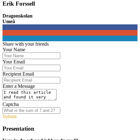
Erik Forssell
Dragonskolan
Umeå
0
0
0
Share with your friends
Your Name
Your Email
Recipient Email
Enter a Message
Captcha
Submit
Presentation