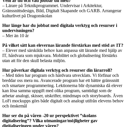
Vem är du och vad jobbar du med?
– Lärare på Teknikprogrammet. Undervisar i Arkitektur,
Gränssnittsdesign, Bild, Digitalt Skapande och GARB. Arrangerar
kulturlivet på Dragonskolan
Hur länge har du jobbat med digitala verktyg och resurser i
undervisningen?
– Mer än 10 år
På vilket sätt kan elevernas lärande förstärkas med stöd av IT?
– Elever med särskilda behov kan anpassa sitt lärande med hjälp av
IT, hårdvara som mjukvara. Mobilitet och globalisering förstärks
utan att för den skull belasta miljön.
Hur påverkar digitala verktyg och resurser din lärarroll?
– Med tiden har program och hårdvara utvecklats. Vi förfinar och
breddar oss mera nu. Avancerade program har ett bättre gränssnitt
och smartare programmering. Lektionerna blir dynamiska då elever
kan lösa samma uppgift med olika program, samtidigt som de
arbetar analogt, skisser, utskrifter, mindmaps och storyboards. Även
LoFi mockupps görs både digitalt och analogt utifrån elevens behov
och önskemål
Hur ser du på våren -20 ur perspektivet ”skolans
digitalisering”? Vilka utmaningar/möjligheter gav
digitaliseringen under våren?