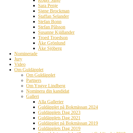
Roger Säljö
Sara Penje
Signe Brockman
Staffan Selander
Stefan Bonn
Stefan Pålsson
Susanne Kjällander
Troed Troedson
Åke Grönlund
Åke Sjöberg
Nominerade
Jury
Video
Om Guldäpplet
Om Guldäpplet
Partners
Om Yngve Lindberg
Nominera din kandidat
Galleri
Alla Gallerier
Guldäpplet på Bokmässan 2024
Guldäpplets Dag 2023
Guldäpplets Dag 2021
Guldäpplet på Bokmässan 2019
Guldäpplets Dag 2019