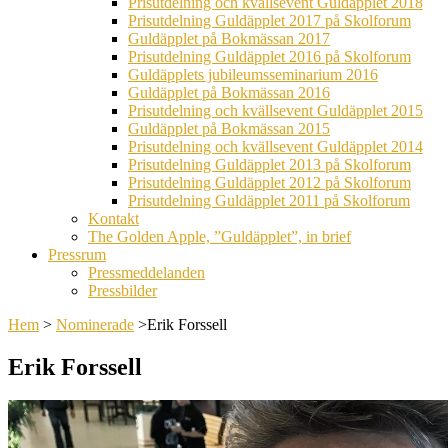
Prisutdelning och kvällsevent Guldäpplet 2018
Prisutdelning Guldäpplet 2017 på Skolforum
Guldäpplet på Bokmässan 2017
Prisutdelning Guldäpplet 2016 på Skolforum
Guldäpplets jubileumsseminarium 2016
Guldäpplet på Bokmässan 2016
Prisutdelning och kvällsevent Guldäpplet 2015
Guldäpplet på Bokmässan 2015
Prisutdelning och kvällsevent Guldäpplet 2014
Prisutdelning Guldäpplet 2013 på Skolforum
Prisutdelning Guldäpplet 2012 på Skolforum
Prisutdelning Guldäpplet 2011 på Skolforum
Kontakt
The Golden Apple, ”Guldäpplet”, in brief
Pressrum
Pressmeddelanden
Pressbilder
Hem
>
Nominerade
>
Erik Forssell
Erik Forssell