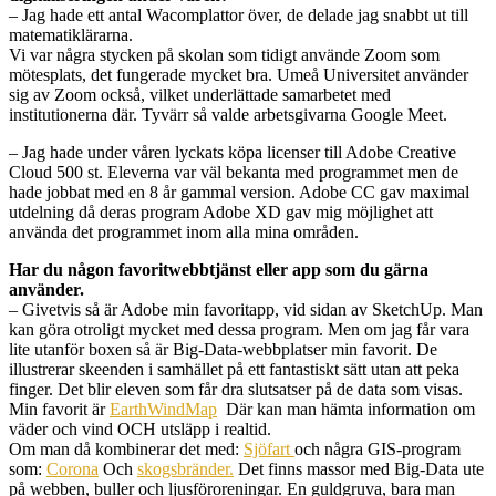
– Jag hade ett antal Wacomplattor över, de delade jag snabbt ut till
matematiklärarna.
Vi var några stycken på skolan som tidigt använde Zoom som
mötesplats, det fungerade mycket bra. Umeå Universitet använder
sig av Zoom också, vilket underlättade samarbetet med
institutionerna där. Tyvärr så valde arbetsgivarna Google Meet.
– Jag hade under våren lyckats köpa licenser till Adobe Creative
Cloud 500 st. Eleverna var väl bekanta med programmet men de
hade jobbat med en 8 år gammal version. Adobe CC gav maximal
utdelning då deras program Adobe XD gav mig möjlighet att
använda det programmet inom alla mina områden.
Har du någon favoritwebbtjänst eller app som du gärna
använder.
– Givetvis så är Adobe min favoritapp, vid sidan av SketchUp. Man
kan göra otroligt mycket med dessa program. Men om jag får vara
lite utanför boxen så är Big-Data-webbplatser min favorit. De
illustrerar skeenden i samhället på ett fantastiskt sätt utan att peka
finger. Det blir eleven som får dra slutsatser på de data som visas.
Min favorit är
EarthWindMap
Där kan man hämta information om
väder och vind OCH utsläpp i realtid.
Om man då kombinerar det med:
Sjöfart
och några GIS-program
som:
Corona
Och
skogsbränder.
Det finns massor med Big-Data ute
på webben, buller och ljusföroreningar. En guldgruva, bara man