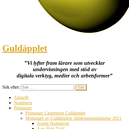
Guldäpplet
”Vi lyfter fram lärare som utvecklar
undervisningen med stöd av
digitala verktyg, medier och arbetsformer”
Sök efter:
Aktuellt
Nominera
Pristagare
Pristagare Lärarpriset Guldäpplet
Mottagare av Guldäpplets Jubileumsutmärkelse 2021
Anette Holmqvist
Ann-Britt Dahl