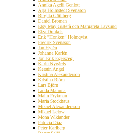
Annika Agélii Genlott
Arja Holmstedt Svensson
Birgitta Göthberg
Daniel Broman
Elsy-May Gisterå och Margareta Lavsund
Elza Dunkels
Erik ”Honken” Holmqvist
Fredrik Svensson
Jan Hylén
Johanna Karlén
Jon-Erik Egerszegi
Karin Nygårds
Kerstin Angel
Kristina Alexanderson
Kristina Björn
Lars Björn
Linda Mannila
Malin Frykman
Maria Stockhaus
Mikael Alexandersson
Mikael Iselow
Mona Wiklander
Patricia Diaz
Peter Karlberg