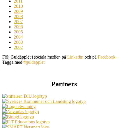
2011
2010
2009
2008
2007
2006
2005
2004
2003
2002
Följ Guldäpplet i sociala medier, på
Linkedin
och på
Facebook.
Tagga med
#guldapplet
Partners