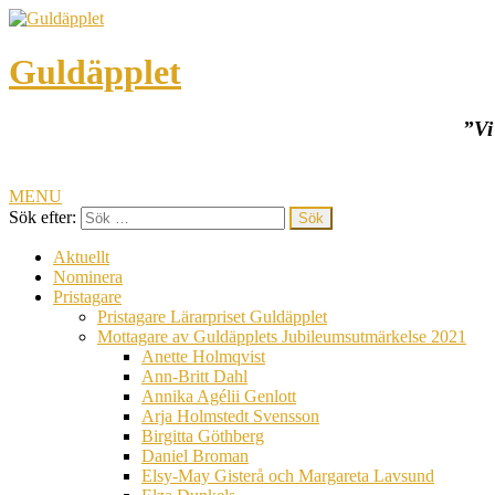
Guldäpplet
”Vi
MENU
Sök efter:
Aktuellt
Nominera
Pristagare
Pristagare Lärarpriset Guldäpplet
Mottagare av Guldäpplets Jubileumsutmärkelse 2021
Anette Holmqvist
Ann-Britt Dahl
Annika Agélii Genlott
Arja Holmstedt Svensson
Birgitta Göthberg
Daniel Broman
Elsy-May Gisterå och Margareta Lavsund