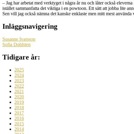
– Jag har arbetat med verktyget i några år nu och låter också eleverna 
istället sammanfatta det viktiga i en powtoon. Ett sätt att jobba lite an
Sen vill jag också nämna det kanske enklaste men mitt mest använda ve
Inläggsnavigering
Susanne Ivarsson
Sofia Dohlsten
Tidigare år:
2025
2024
2023
2022
2021
2020
2019
2018
2017
2016
2015
2014