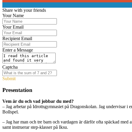
0
Share with your friends
Your Name
Your Email
Recipient Email
Enter a Message
Captcha
Submit
Presentation
Vem är du och vad jobbar du med?
– Jag arbetar på Idrottsgymnasiet på Dragonskolan. Jag undervisar i en h
Bollspel.
– Jag har man och tre barn och vardagen är därför ofta späckad med aktiv
samt instruerar step-klasser på Iksu.