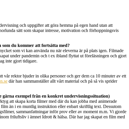
undervisning och uppgifter att göra hemma på egen hand utan att
annorlunda sätt som skapar intresse, motivation och förhoppningsvis
n som du kommer att fortsätta med?
gt mycket som vi kan använda nu när eleverna är på plats igen. Filmade
 skapat under pandemin och t ex ibland flyttat ut föreläsningen och gjort
g inte gjort tidigare.
tt vår rektor bjuder in olika personer och ger dem ca 10 minuter av ett
en.se
där han sammanställer allt vårt material och på så vis sprider
e gärna exempel från en konkret undervisningssituation)
verktyg att skapa korta filmer med där du kan jobba med animerade
lm än i en muntlig instruktion eller enbart skriftlig text. Dessutom
ngsfilmer, sammanfattningar inför prov eller av moment m.m. Vi gjorde
om friluftsliv i ämnet Idrott & hälsa. Där har jag skapat en film med