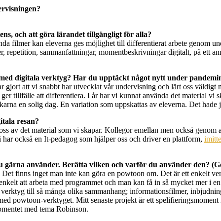
ervisningen?
s, och att göra lärandet tillgängligt för alla?
nda filmer kan eleverna ges möjlighet till differentierat arbete genom 
ner, repetition, sammanfattningar, momentbeskrivningar digitalt, på ett 
med digitala verktyg? Har du upptäckt något nytt under pandemi
ar gjort att vi snabbt har utvecklat vår undervisning och lärt oss väldi
r tillfälle att differentiera. I år har vi kunnat använda det material vi
änkarna en solig dag. En variation som uppskattas av eleverna. Det hade ja
gitala resan?
ed oss av det material som vi skapar. Kollegor emellan men också genom a
Vi har också en It-pedagog som hjälper oss och driver en plattform,
imitt
du gärna använder. Berätta vilken och varför du använder den? (G
n. Det finns inget man inte kan göra en powtoon om. Det är ett enkelt 
enkelt att arbeta med programmet och man kan få in så mycket mer i en fi
a verktyg till så många olika sammanhang; informationsfilmer, inbjudni
 powtoon-verktyget. Mitt senaste projekt är ett spelifieringsmoment in
 momentet med tema Robinson.