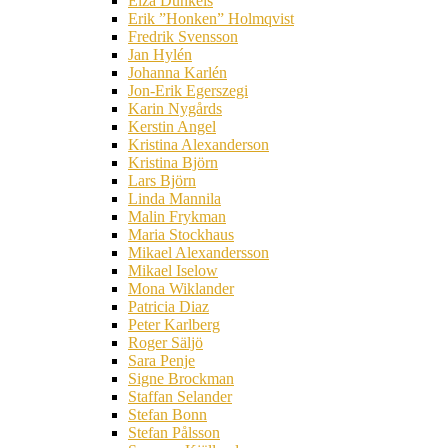
Elza Dunkels
Erik ”Honken” Holmqvist
Fredrik Svensson
Jan Hylén
Johanna Karlén
Jon-Erik Egerszegi
Karin Nygårds
Kerstin Angel
Kristina Alexanderson
Kristina Björn
Lars Björn
Linda Mannila
Malin Frykman
Maria Stockhaus
Mikael Alexandersson
Mikael Iselow
Mona Wiklander
Patricia Diaz
Peter Karlberg
Roger Säljö
Sara Penje
Signe Brockman
Staffan Selander
Stefan Bonn
Stefan Pålsson