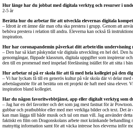
Hur länge har du jobbat med digitala verktyg och resurser i und
2-5 år
Berätta hur du arbetar för att utveckla elevernas digitala kompeten
– Idrott är ett ämne där man ofta ska prestera i grupp. Genom att anvä
behöva prestera i relation till andra. Eleverna kan också få instruktio
inspiration.
Hur har coronapandemin påverkat ditt arbete/din undervisning 
– Den har så klart påskyndat vår digitala utveckling en hel del. Den h
genomgångar, flippade klassrum, digitala uppgifter som inspirerar och ge
den till en promenad med inspelad föreläsning istället för att sitta i b
Hur arbetar ni på er skola för att få med hela kollegiet på den di
– Vi har lyckats få till en generös kultur på vår skola där vi delar m
arbetslagsmöte för att berätta om ett projekt de haft med sina elever. 
inspiration bland kollegiet.
Har du någon favoritwebbtjänst, app eller digitalt verktyg som 
– Jag har en del favoriter och det som jag mest fastnat för är Powtoo
gubbar och pratbubblor eller med mer verkliga bilder och text. Det är 
kan man lägga till både musik och tal om man vill. Jag använder dett
faktiskt en film om Dragonskolans arbete mot kränkande behandling med
matnyttig information samt för att väcka intresse hos eleverna inför