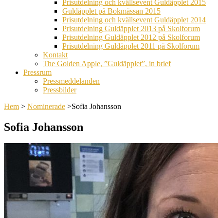
Prisutdelning och kvällsevent Guldäpplet 2015
Guldäpplet på Bokmässan 2015
Prisutdelning och kvällsevent Guldäpplet 2014
Prisutdelning Guldäpplet 2013 på Skolforum
Prisutdelning Guldäpplet 2012 på Skolforum
Prisutdelning Guldäpplet 2011 på Skolforum
Kontakt
The Golden Apple, ”Guldäpplet”, in brief
Pressrum
Pressmeddelanden
Pressbilder
Hem
>
Nominerade
>
Sofia Johansson
Sofia Johansson