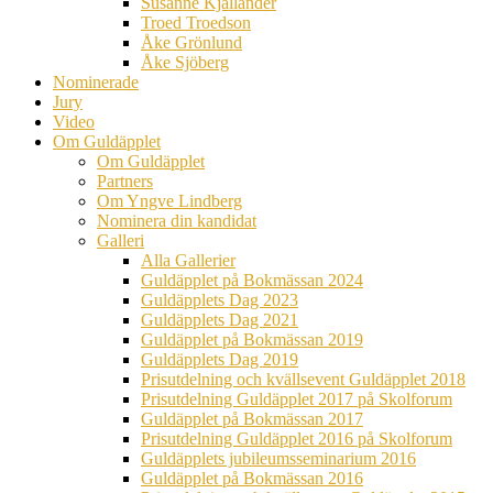
Susanne Kjällander
Troed Troedson
Åke Grönlund
Åke Sjöberg
Nominerade
Jury
Video
Om Guldäpplet
Om Guldäpplet
Partners
Om Yngve Lindberg
Nominera din kandidat
Galleri
Alla Gallerier
Guldäpplet på Bokmässan 2024
Guldäpplets Dag 2023
Guldäpplets Dag 2021
Guldäpplet på Bokmässan 2019
Guldäpplets Dag 2019
Prisutdelning och kvällsevent Guldäpplet 2018
Prisutdelning Guldäpplet 2017 på Skolforum
Guldäpplet på Bokmässan 2017
Prisutdelning Guldäpplet 2016 på Skolforum
Guldäpplets jubileumsseminarium 2016
Guldäpplet på Bokmässan 2016