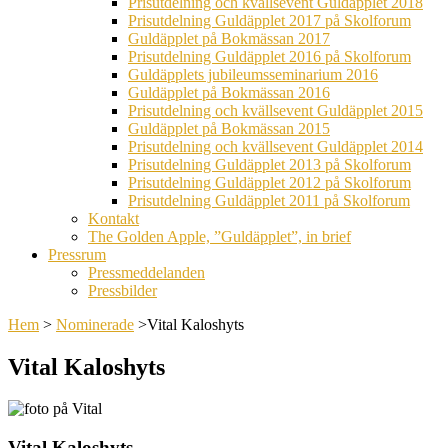
Prisutdelning och kvällsevent Guldäpplet 2018
Prisutdelning Guldäpplet 2017 på Skolforum
Guldäpplet på Bokmässan 2017
Prisutdelning Guldäpplet 2016 på Skolforum
Guldäpplets jubileumsseminarium 2016
Guldäpplet på Bokmässan 2016
Prisutdelning och kvällsevent Guldäpplet 2015
Guldäpplet på Bokmässan 2015
Prisutdelning och kvällsevent Guldäpplet 2014
Prisutdelning Guldäpplet 2013 på Skolforum
Prisutdelning Guldäpplet 2012 på Skolforum
Prisutdelning Guldäpplet 2011 på Skolforum
Kontakt
The Golden Apple, ”Guldäpplet”, in brief
Pressrum
Pressmeddelanden
Pressbilder
Hem
>
Nominerade
>
Vital Kaloshyts
Vital Kaloshyts
Vital Kaloshyts