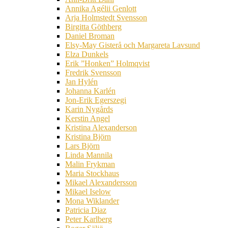
Annika Agélii Genlott
Arja Holmstedt Svensson
Birgitta Göthberg
Daniel Broman
Elsy-May Gisterå och Margareta Lavsund
Elza Dunkels
Erik ”Honken” Holmqvist
Fredrik Svensson
Jan Hylén
Johanna Karlén
Jon-Erik Egerszegi
Karin Nygårds
Kerstin Angel
Kristina Alexanderson
Kristina Björn
Lars Björn
Linda Mannila
Malin Frykman
Maria Stockhaus
Mikael Alexandersson
Mikael Iselow
Mona Wiklander
Patricia Diaz
Peter Karlberg