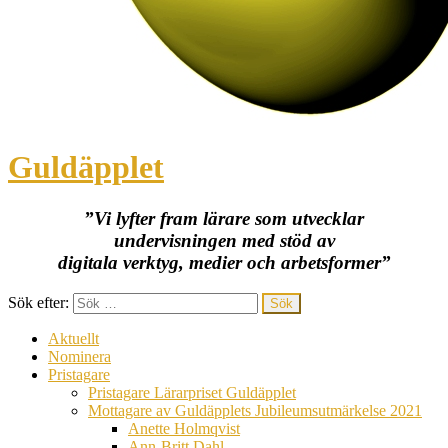
Guldäpplet
”Vi lyfter fram lärare som utvecklar
undervisningen med stöd av
digitala verktyg, medier och arbetsformer”
Sök efter:
Aktuellt
Nominera
Pristagare
Pristagare Lärarpriset Guldäpplet
Mottagare av Guldäpplets Jubileumsutmärkelse 2021
Anette Holmqvist
Ann-Britt Dahl