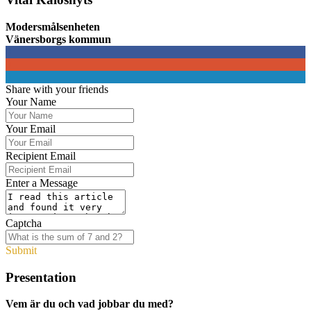
Modersmålsenheten
Vänersborgs kommun
0
0
0
Share with your friends
Your Name
Your Email
Recipient Email
Enter a Message
Captcha
Submit
Presentation
Vem är du och vad jobbar du med?