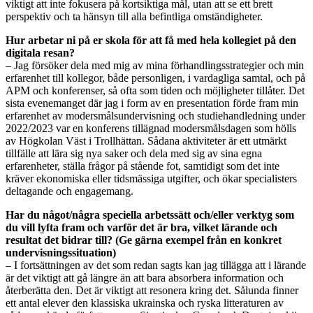
viktigt att inte fokusera på kortsiktiga mål, utan att se ett brett
perspektiv och ta hänsyn till alla befintliga omständigheter.
Hur arbetar ni på er skola för att få med hela kollegiet på den
digitala resan?
– Jag försöker dela med mig av mina förhandlingsstrategier och min
erfarenhet till kollegor, både personligen, i vardagliga samtal, och på
APM och konferenser, så ofta som tiden och möjligheter tillåter. Det
sista evenemanget där jag i form av en presentation förde fram min
erfarenhet av modersmålsundervisning och studiehandledning under
2022/2023 var en konferens tillägnad modersmålsdagen som hölls
av Högkolan Väst i Trollhättan. Sådana aktiviteter är ett utmärkt
tillfälle att lära sig nya saker och dela med sig av sina egna
erfarenheter, ställa frågor på stående fot, samtidigt som det inte
kräver ekonomiska eller tidsmässiga utgifter, och ökar specialisters
deltagande och engagemang.
Har du något/några speciella arbetssätt och/eller verktyg som
du vill lyfta fram och varför det är bra, vilket lärande och
resultat det bidrar till? (Ge gärna exempel från en konkret
undervisningssituation)
– I fortsättningen av det som redan sagts kan jag tillägga att i lärande
är det viktigt att gå längre än att bara absorbera information och
återberätta den. Det är viktigt att resonera kring det. Sålunda finner
ett antal elever den klassiska ukrainska och ryska litteraturen av