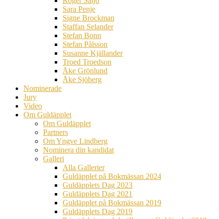
Roger Säljö
Sara Penje
Signe Brockman
Staffan Selander
Stefan Bonn
Stefan Pålsson
Susanne Kjällander
Troed Troedson
Åke Grönlund
Åke Sjöberg
Nominerade
Jury
Video
Om Guldäpplet
Om Guldäpplet
Partners
Om Yngve Lindberg
Nominera din kandidat
Galleri
Alla Gallerier
Guldäpplet på Bokmässan 2024
Guldäpplets Dag 2023
Guldäpplets Dag 2021
Guldäpplet på Bokmässan 2019
Guldäpplets Dag 2019