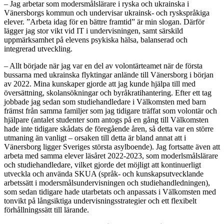
– Jag arbetar som modersmålslärare i ryska och ukrainska i
Vänersborgs kommun och undervisar ukrainsk- och ryskspråkiga
elever. ”Arbeta idag för en bättre framtid” är min slogan. Därför
lägger jag stor vikt vid IT i undervisningen, samt särskild
uppmärksamhet på elevens psykiska hälsa, balanserad och
integrerad utveckling.
– Allt började när jag var en del av volontärteamet när de första
bussarna med ukrainska flyktingar anlände till Vänersborg i början
av 2022. Mina kunskaper gjorde att jag kunde hjälpa till med
översättning, skolansökningar och byråkratihantering. Efter ett tag
jobbade jag sedan som studiehandledare i Välkomsten med barn
främst från samma familjer som jag tidigare träffat som volontär och
hjälpare (antalet studenter som antogs på en gång till Välkomsten
hade inte tidigare skådats de föregående åren, så detta var en större
utmaning än vanligt – orsaken till detta är bland annat att i
Vänersborg ligger Sveriges största asylboende). Jag fortsatte även att
arbeta med samma elever läsåret 2022-2023, som moderlsmålslärare
och studiehandledare, vilket gjorde det möjligt att kontinuerligt
utveckla och använda SKUA (språk- och kunskapsutvecklande
arbetssätt i modersmålsundervisningen och studiehandledningen),
som sedan tidigare hade utarbetats och anpassats i Välkomsten med
tonvikt på långsiktiga undervisningsstrategier och ett flexibelt
förhållningssätt till lärande.