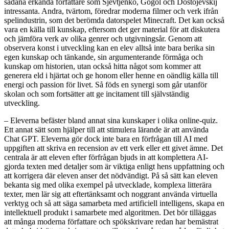
sådana erkända författare som Sjevtjenko, Gogol och Dostojevskij
intressanta. Andra, tvärtom, föredrar moderna filmer och verk ifrån
spelindustrin, som det berömda datorspelet Minecraft. Det kan också
vara en källa till kunskap, eftersom det ger material för att diskutera
och jämföra verk av olika genrer och utgivningsår. Genom att
observera konst i utveckling kan en elev alltså inte bara berika sin
egen kunskap och tänkande, sin argumenterande förmåga och
kunskap om historien, utan också hitta något som kommer att
generera eld i hjärtat och ge honom eller henne en oändlig källa till
energi och passion för livet. Så föds en synergi som går utanför
skolan och som fortsätter att ge incitament till självständig
utveckling.
– Eleverna befäster bland annat sina kunskaper i olika online-quiz.
Ett annat sätt som hjälper till att stimulera lärande är att använda
Chat GPT. Eleverna gör dock inte bara en förfrågan till AI med
uppgiften att skriva en recension av ett verk eller ett givet ämne. Det
centrala är att eleven efter förfrågan bjuds in att komplettera AI-
gjorda texten med detaljer som är viktiga enligt hens uppfattning och
att korrigera där eleven anser det nödvändigt. På så sätt kan eleven
bekanta sig med olika exempel på utvecklade, komplexa litterära
texter, men lär sig att eftertänksamt och noggrant använda virtuella
verktyg och så att säga samarbeta med artificiell intelligens, skapa en
intellektuell produkt i samarbete med algoritmen. Det bör tilläggas
att många moderna författare och spökskrivare redan har bemästrat