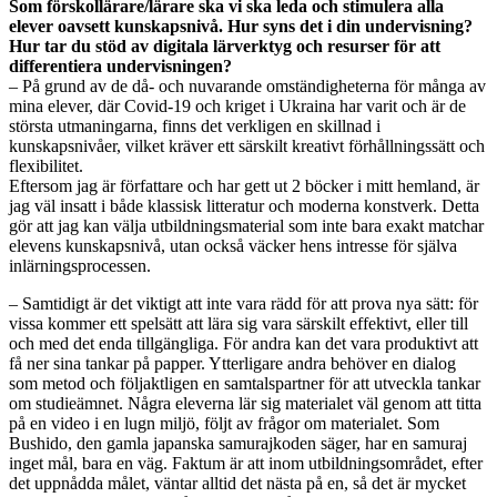
Som förskollärare/lärare ska vi ska leda och stimulera alla
elever oavsett kunskapsnivå. Hur syns det i din undervisning?
Hur tar du stöd av digitala lärverktyg och resurser för att
differentiera undervisningen?
– På grund av de då- och nuvarande omständigheterna för många av
mina elever, där Covid-19 och kriget i Ukraina har varit och är de
största utmaningarna, finns det verkligen en skillnad i
kunskapsnivåer, vilket kräver ett särskilt kreativt förhållningssätt och
flexibilitet.
Eftersom jag är författare och har gett ut 2 böcker i mitt hemland, är
jag väl insatt i både klassisk litteratur och moderna konstverk. Detta
gör att jag kan välja utbildningsmaterial som inte bara exakt matchar
elevens kunskapsnivå, utan också väcker hens intresse för själva
inlärningsprocessen.
– Samtidigt är det viktigt att inte vara rädd för att prova nya sätt: för
vissa kommer ett spelsätt att lära sig vara särskilt effektivt, eller till
och med det enda tillgängliga. För andra kan det vara produktivt att
få ner sina tankar på papper. Ytterligare andra behöver en dialog
som metod och följaktligen en samtalspartner för att utveckla tankar
om studieämnet. Några eleverna lär sig materialet väl genom att titta
på en video i en lugn miljö, följt av frågor om materialet. Som
Bushido, den gamla japanska samurajkoden säger, har en samuraj
inget mål, bara en väg. Faktum är att inom utbildningsområdet, efter
det uppnådda målet, väntar alltid det nästa på en, så det är mycket