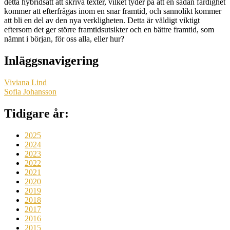
detta hybridsätt att skriva texter, vilket tyder på att en sådan färdighet
kommer att efterfrågas inom en snar framtid, och sannolikt kommer
att bli en del av den nya verkligheten. Detta är väldigt viktigt
eftersom det ger större framtidsutsikter och en bättre framtid, som
nämnt i början, för oss alla, eller hur?
Inläggsnavigering
Viviana Lind
Sofia Johansson
Tidigare år:
2025
2024
2023
2022
2021
2020
2019
2018
2017
2016
2015