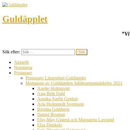
Guldäpplet
”Vi
Sök efter:
Aktuellt
Nominera
Pristagare
Pristagare Lärarpriset Guldäpplet
Mottagare av Guldäpplets Jubileumsutmärkelse 2021
Anette Holmqvist
Ann-Britt Dahl
Annika Agélii Genlott
Arja Holmstedt Svensson
Birgitta Göthberg
Daniel Broman
Elsy-May Gisterå och Margareta Lavsund
Elza Dunkels