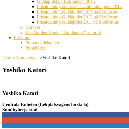
Guldäpplet på Bokmässan 2015
Prisutdelning och kvällsevent Guldäpplet 2014
Prisutdelning Guldäpplet 2013 på Skolforum
Prisutdelning Guldäpplet 2012 på Skolforum
Prisutdelning Guldäpplet 2011 på Skolforum
Kontakt
The Golden Apple, ”Guldäpplet”, in brief
Pressrum
Pressmeddelanden
Pressbilder
Hem
>
Nominerade
>
Yoshiko Katori
Yoshiko Katori
Yoshiko Katori
Centrala Enheten (Lekplatsvägens förskola)
Sundbybergs stad
0
0
0