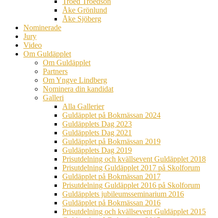
Troed Troedson
Åke Grönlund
Åke Sjöberg
Nominerade
Jury
Video
Om Guldäpplet
Om Guldäpplet
Partners
Om Yngve Lindberg
Nominera din kandidat
Galleri
Alla Gallerier
Guldäpplet på Bokmässan 2024
Guldäpplets Dag 2023
Guldäpplets Dag 2021
Guldäpplet på Bokmässan 2019
Guldäpplets Dag 2019
Prisutdelning och kvällsevent Guldäpplet 2018
Prisutdelning Guldäpplet 2017 på Skolforum
Guldäpplet på Bokmässan 2017
Prisutdelning Guldäpplet 2016 på Skolforum
Guldäpplets jubileumsseminarium 2016
Guldäpplet på Bokmässan 2016
Prisutdelning och kvällsevent Guldäpplet 2015