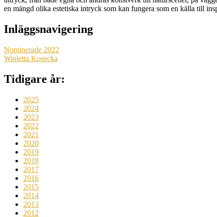
en mängd olika estetiska intryck som kan fungera som en källa till ins
Inläggsnavigering
Nominerade 2022
Wioletta Kosecka
Tidigare år:
2025
2024
2023
2022
2021
2020
2019
2018
2017
2016
2015
2014
2013
2012