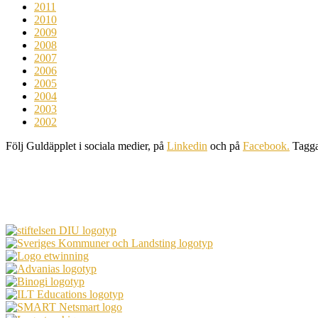
2011
2010
2009
2008
2007
2006
2005
2004
2003
2002
Följ Guldäpplet i sociala medier, på
Linkedin
och på
Facebook.
Tagg