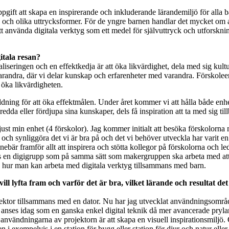
ft att skapa en inspirerande och inkluderande lärandemiljö för alla bar
lek och olika uttrycksformer. För de yngre barnen handlar det mycket om
t använda digitala verktyg som ett medel för självuttryck och utfors
gitala resan?
liseringen och en effektkedja är att öka likvärdighet, dela med sig kult
arandra, där vi delar kunskap och erfarenheter med varandra. Förskolee
 öka likvärdigheten.
dning för att öka effektmålen. Under året kommer vi att hålla både enhets
da eller fördjupa sina kunskaper, dels få inspiration att ta med sig till
just min enhet (4 förskolor). Jag kommer initialt att besöka förskolorna
synliggöra det vi är bra på och det vi behöver utveckla har varit en prior
nebär framför allt att inspirera och stötta kollegor på förskolorna och l
ns en digigrupp som på samma sätt som makergruppen ska arbeta med att 
å hur man kan arbeta med digitala verktyg tillsammans med barn.
ill lyfta fram och varför det är bra, vilket lärande och resultat de
ojektor tillsammans med en dator. Nu har jag utvecklat användningsområ
nses idag som en ganska enkel digital teknik då mer avancerade prylar ta
användningarna av projektorn är att skapa en visuell inspirationsmiljö. 
 i exempelvis i en station för bygg eller station för djur och natur eller