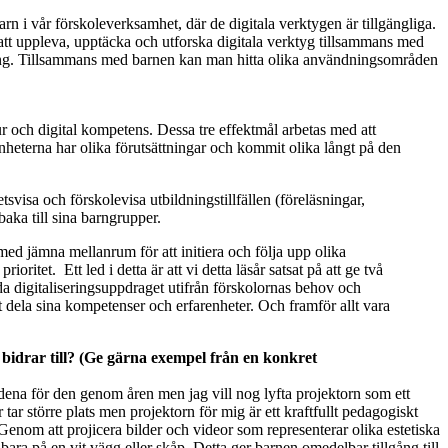
n i vår förskoleverksamhet, där de digitala verktygen är tillgängliga.
 att uppleva, upptäcka och utforska digitala verktyg tillsammans med
kning. Tillsammans med barnen kan man hitta olika användningsområden
ur och digital kompetens. Dessa tre effektmål arbetas med att
nheterna har olika förutsättningar och kommit olika långt på den
visa och förskolevisa utbildningstillfällen (föreläsningar,
baka till sina barngrupper.
 med jämna mellanrum för att initiera och följa upp olika
itet. Ett led i detta är att vi detta läsår satsat på att ge två
eda digitaliseringsuppdraget utifrån förskolornas behov och
dela sina kompetenser och erfarenheter. Och framför allt vara
t bidrar till? (Ge gärna exempel från en konkret
dena för den genom åren men jag vill nog lyfta projektorn som ett
r större plats men projektorn för mig är ett kraftfullt pedagogiskt
Genom att projicera bilder och videor som representerar olika estetiska
 bara på en vit vägg eller skåp. Detta ger barnen omedelbar tillgång till