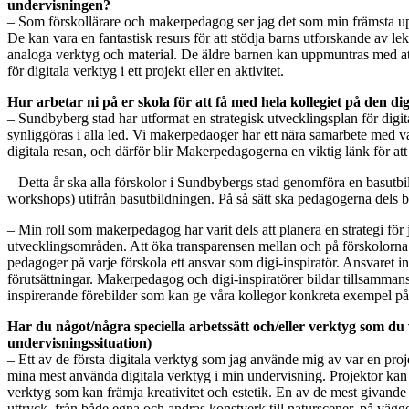
undervisningen?
– Som förskollärare och makerpedagog ser jag det som min främsta uppgi
De kan vara en fantastisk resurs för att stödja barns utforskande av 
analoga verktyg och material. De äldre barnen kan uppmuntras med at
för digitala verktyg i ett projekt eller en aktivitet.
Hur arbetar ni på er skola för att få med hela kollegiet på den di
– Sundbyberg stad har utformat en strategisk utvecklingsplan för digita
synliggöras i alla led. Vi makerpedaoger har ett nära samarbete med v
digitala resan, och därför blir Makerpedagogerna en viktig länk för att
– Detta år ska alla förskolor i Sundbybergs stad genomföra en basutbil
workshops) utifrån basutbildningen. På så sätt ska pedagogerna dels bred
– Min roll som makerpedagog har varit dels att planera en strategi för 
utvecklingsområden. Att öka transparensen mellan och på förskolorna och 
pedagoger på varje förskola ett ansvar som digi-inspiratör. Ansvaret in
förutsättningar. Makerpedagog och digi-inspiratörer bildar tillsamma
inspirerande förebilder som kan ge våra kollegor konkreta exempel p
Har du något/några speciella arbetssätt och/eller verktyg som du v
undervisningssituation)
– Ett av de första digitala verktyg som jag använde mig av var en pr
mina mest använda digitala verktyg i min undervisning. Projektor kan a
verktyg som kan främja kreativitet och estetik. En av de mest givande 
uttryck, från både egna och andras konstverk till naturscener, på väggen