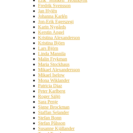
Erik ”Honken” Holmqvist
Fredrik Svensson
Jan Hylén
Johanna Karlén
Jon-Erik Egerszegi
Karin Nygårds
Kerstin Angel
Kristina Alexanderson
Kristina Björn
Lars Björn
Linda Mannila
Malin Frykman
Maria Stockhaus
Mikael Alexandersson
Mikael Iselow
Mona Wiklander
Patricia Diaz
Peter Karlberg
Roger Säljö
Sara Penje
Signe Brockman
Staffan Selander
Stefan Bonn
Stefan Pålsson
Susanne Kjällander