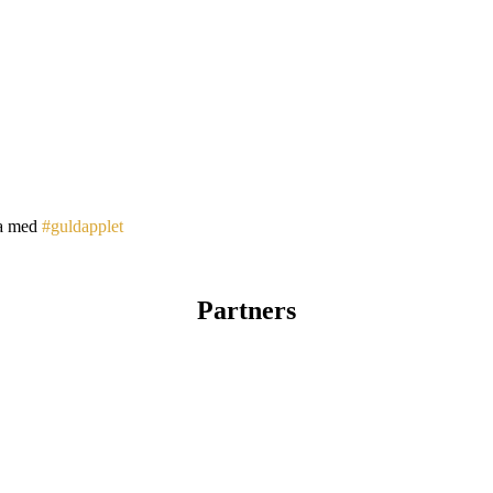
a med
#guldapplet
Partners