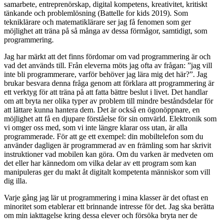
samarbete, entreprenörskap, digital kompetens, kreativitet, kritiskt
tänkande och problemlösning (Battelle for kids 2019). Som
tekniklärare och matematiklärare ser jag få fenomen som ger
möjlighet att träna på så många av dessa förmågor, samtidigt, som
programmering.
Jag har märkt att det finns fördomar om vad programmering är och
vad det används till. Från eleverna möts jag ofta av frågan: ”jag vill
inte bli programmerare, varför behöver jag lära mig det här?”. Jag
brukar besvara denna fråga genom att förklara att programmering är
ett verktyg för att träna på att fatta bättre beslut i livet. Det handlar
om att bryta ner olika typer av problem till mindre beståndsdelar för
att lättare kunna hantera dem. Det är också en ögonöppnare, en
möjlighet att få en djupare förståelse för sin omvärld. Elektronik som
vi omger oss med, som vi inte längre klarar oss utan, är alla
programmerade. För att ge ett exempel: din mobiltelefon som du
använder dagligen är programmerad av en främling som har skrivit
instruktioner vad mobilen kan göra. Om du varken är medveten om
det eller har kännedom om vilka delar av ett program som kan
manipuleras ger du makt åt digitalt kompetenta människor som vill
dig illa.
Varje gång jag lär ut programmering i mina klasser är det oftast en
minoritet som etablerar ett brinnande intresse för det. Jag ska berätta
om min iakttagelse kring dessa elever och försöka bryta ner de