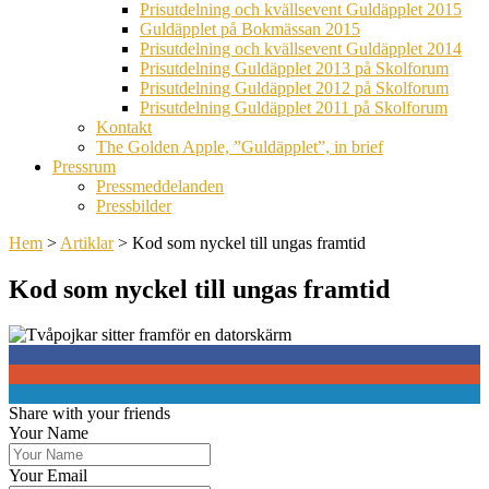
Prisutdelning och kvällsevent Guldäpplet 2015
Guldäpplet på Bokmässan 2015
Prisutdelning och kvällsevent Guldäpplet 2014
Prisutdelning Guldäpplet 2013 på Skolforum
Prisutdelning Guldäpplet 2012 på Skolforum
Prisutdelning Guldäpplet 2011 på Skolforum
Kontakt
The Golden Apple, ”Guldäpplet”, in brief
Pressrum
Pressmeddelanden
Pressbilder
Hem
>
Artiklar
>
Kod som nyckel till ungas framtid
Kod som nyckel till ungas framtid
0
0
0
Share with your friends
Your Name
Your Email