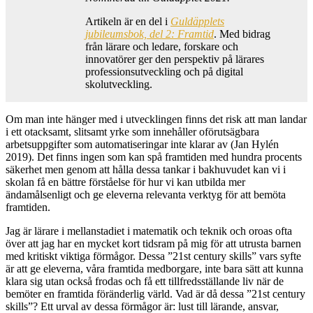
Artikeln är en del i
Guldäpplets
jubileumsbok, del 2: Framtid
. Med bidrag
från lärare och ledare, forskare och
innovatörer ger den perspektiv på lärares
professionsutveckling och på digital
skolutveckling.
Om man inte hänger med i utvecklingen finns det risk att man landar
i ett otacksamt, slitsamt yrke som innehåller oförutsägbara
arbetsuppgifter som automatiseringar inte klarar av (Jan Hylén
2019). Det finns ingen som kan spå framtiden med hundra procents
säkerhet men genom att hålla dessa tankar i bakhuvudet kan vi i
skolan få en bättre förståelse för hur vi kan utbilda mer
ändamålsenligt och ge eleverna relevanta verktyg för att bemöta
framtiden.
Jag är lärare i mellanstadiet i matematik och teknik och oroas ofta
över att jag har en mycket kort tidsram på mig för att utrusta barnen
med kritiskt viktiga förmågor. Dessa ”21st century skills” vars syfte
är att ge eleverna, våra framtida medborgare, inte bara sätt att kunna
klara sig utan också frodas och få ett tillfredsställande liv när de
bemöter en framtida föränderlig värld. Vad är då dessa ”21st century
skills”? Ett urval av dessa förmågor är: lust till lärande, ansvar,