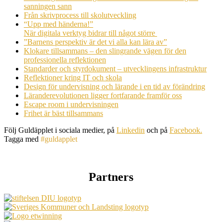
sanningen sann
Från skrivprocess till skolutveckling
“Upp med händerna!”
När digitala verktyg bidrar till något större
”Barnens perspektiv är det vi alla kan lära av”
Klokare tillsammans – den slingrande vägen för den
professionella reflektionen
Standarder och styrdokument – utvecklingens infrastruktur
Reflektioner kring IT och skola
Design för undervisning och lärande i en tid av förändring
Läranderevolutionen ligger fortfarande framför oss
Escape room i undervisningen
Frihet är bäst tillsammans
Följ Guldäpplet i sociala medier, på
Linkedin
och på
Facebook.
Tagga med
#guldapplet
Partners