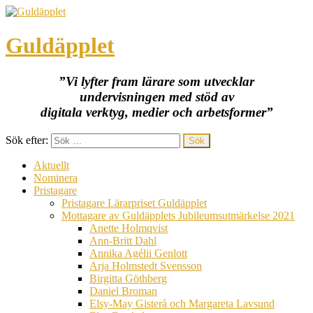
Guldäpplet
”Vi lyfter fram lärare som utvecklar
undervisningen med stöd av
digitala verktyg, medier och arbetsformer”
Sök efter:
Aktuellt
Nominera
Pristagare
Pristagare Lärarpriset Guldäpplet
Mottagare av Guldäpplets Jubileumsutmärkelse 2021
Anette Holmqvist
Ann-Britt Dahl
Annika Agélii Genlott
Arja Holmstedt Svensson
Birgitta Göthberg
Daniel Broman
Elsy-May Gisterå och Margareta Lavsund