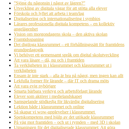
”Sjöng du någonsin i något av lägren?”
Utveckling av digitala vägar för att stötta alla elever
Förskola och lyftet att arbeta i team/lag
Digitalisering och internationalisering i symbios
Lärares professionella digitala kompetens – en kollektiv
angelägenhet
Vision om morgondagens skola – den aktiva skolan
Framtidsspaning
Det digiloga klassrummet – ett förhållningssätt för framtidens
grundpedagogik
Vi behöver ett gemensamt språk om digital skolutveckling
Att vara läsare – då, nu och i framtiden
Ta verkligheten in i klassrummet och klassrummet ut i
verkligheten
Ensam är inte stark – alla är bra på något, men ingen kan allt
Lekfulla former för lärande – där IT och drama möts
Att vara evig nybörjare
Smarta bärbara verktyg och arbetsförlagt lärande
Elever som aktörer i medielandskapet
Samspelande stödkedja för likvärdig digitalisering
Lektion både i klassrummet och online
Så skapar vi wow-upplevelser i klassrummet
Spetskompetens med hjälp av det utökade klassrummet
På väg mot framtiden – och ut i rymden – med 3D i skolan
Utmaningen för det digitaliserade klassrummet: Att göra