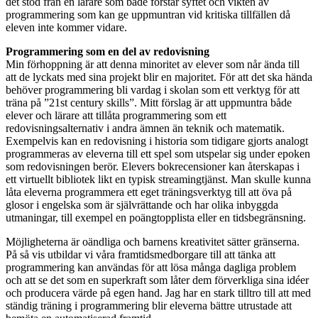
det stöd från en lärare som både förstår syftet och vikten av
programmering som kan ge uppmuntran vid kritiska tillfällen då
eleven inte kommer vidare.
Programmering som en del av redovisning
Min förhoppning är att denna minoritet av elever som når ända till
att de lyckats med sina projekt blir en majoritet. För att det ska hända
behöver programmering bli vardag i skolan som ett verktyg för att
träna på ”21st century skills”. Mitt förslag är att uppmuntra både
elever och lärare att tillåta programmering som ett
redovisningsalternativ i andra ämnen än teknik och matematik.
Exempelvis kan en redovisning i historia som tidigare gjorts analogt
programmeras av eleverna till ett spel som utspelar sig under epoken
som redovisningen berör. Elevers bokrecensioner kan återskapas i
ett virtuellt bibliotek likt en typisk streamingtjänst. Man skulle kunna
låta eleverna programmera ett eget träningsverktyg till att öva på
glosor i engelska som är självrättande och har olika inbyggda
utmaningar, till exempel en poängtopplista eller en tidsbegränsning.
Möjligheterna är oändliga och barnens kreativitet sätter gränserna.
På så vis utbildar vi våra framtidsmedborgare till att tänka att
programmering kan användas för att lösa många dagliga problem
och att se det som en superkraft som låter dem förverkliga sina idéer
och producera värde på egen hand. Jag har en stark tilltro till att med
ständig träning i programmering blir eleverna bättre utrustade att