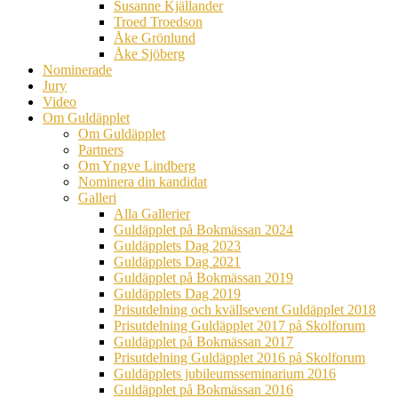
Susanne Kjällander
Troed Troedson
Åke Grönlund
Åke Sjöberg
Nominerade
Jury
Video
Om Guldäpplet
Om Guldäpplet
Partners
Om Yngve Lindberg
Nominera din kandidat
Galleri
Alla Gallerier
Guldäpplet på Bokmässan 2024
Guldäpplets Dag 2023
Guldäpplets Dag 2021
Guldäpplet på Bokmässan 2019
Guldäpplets Dag 2019
Prisutdelning och kvällsevent Guldäpplet 2018
Prisutdelning Guldäpplet 2017 på Skolforum
Guldäpplet på Bokmässan 2017
Prisutdelning Guldäpplet 2016 på Skolforum
Guldäpplets jubileumsseminarium 2016
Guldäpplet på Bokmässan 2016