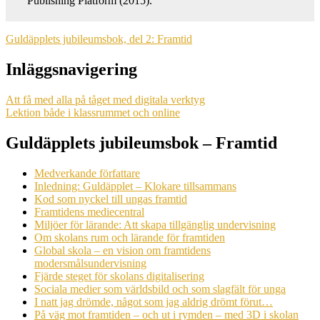
Publishing Platform (2015).
Guldäpplets jubileumsbok, del 2: Framtid
Inläggsnavigering
Att få med alla på tåget med digitala verktyg
Lektion både i klassrummet och online
Guldäpplets jubileumsbok – Framtid
Medverkande författare
Inledning: Guldäpplet – Klokare tillsammans
Kod som nyckel till ungas framtid
Framtidens mediecentral
Miljöer för lärande: Att skapa tillgänglig undervisning
Om skolans rum och lärande för framtiden
Global skola – en vision om framtidens
modersmålsundervisning
Fjärde steget för skolans digitalisering
Sociala medier som världsbild och som slagfält för unga
I natt jag drömde, något som jag aldrig drömt förut…
På väg mot framtiden – och ut i rymden – med 3D i skolan