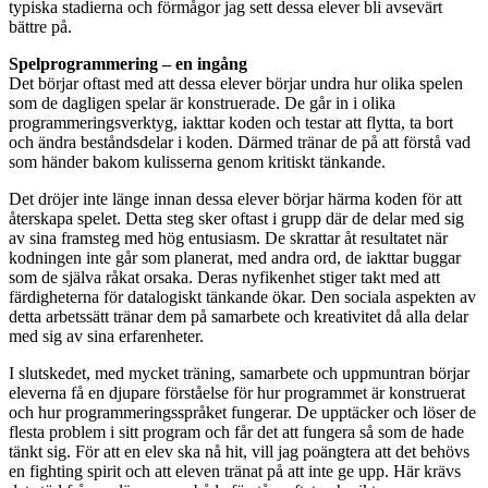
typiska stadierna och förmågor jag sett dessa elever bli avsevärt
bättre på.
Spelprogrammering – en ingång
Det börjar oftast med att dessa elever börjar undra hur olika spelen
som de dagligen spelar är konstruerade. De går in i olika
programmeringsverktyg, iakttar koden och testar att flytta, ta bort
och ändra beståndsdelar i koden. Därmed tränar de på att förstå vad
som händer bakom kulisserna genom kritiskt tänkande.
Det dröjer inte länge innan dessa elever börjar härma koden för att
återskapa spelet. Detta steg sker oftast i grupp där de delar med sig
av sina framsteg med hög entusiasm. De skrattar åt resultatet när
kodningen inte går som planerat, med andra ord, de iakttar buggar
som de själva råkat orsaka. Deras nyfikenhet stiger takt med att
färdigheterna för datalogiskt tänkande ökar. Den sociala aspekten av
detta arbetssätt tränar dem på samarbete och kreativitet då alla delar
med sig av sina erfarenheter.
I slutskedet, med mycket träning, samarbete och uppmuntran börjar
eleverna få en djupare förståelse för hur programmet är konstruerat
och hur programmeringsspråket fungerar. De upptäcker och löser de
flesta problem i sitt program och får det att fungera så som de hade
tänkt sig. För att en elev ska nå hit, vill jag poängtera att det behövs
en fighting spirit och att eleven tränat på att inte ge upp. Här krävs