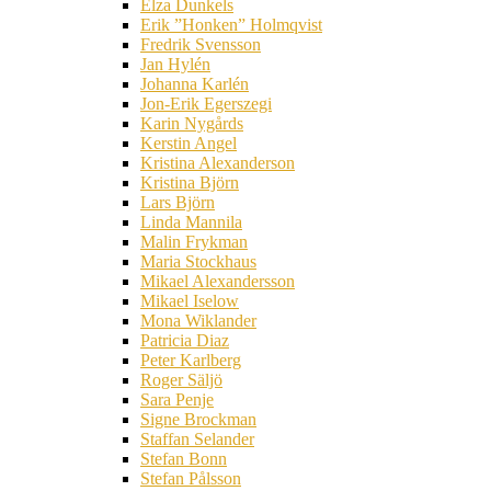
Elza Dunkels
Erik ”Honken” Holmqvist
Fredrik Svensson
Jan Hylén
Johanna Karlén
Jon-Erik Egerszegi
Karin Nygårds
Kerstin Angel
Kristina Alexanderson
Kristina Björn
Lars Björn
Linda Mannila
Malin Frykman
Maria Stockhaus
Mikael Alexandersson
Mikael Iselow
Mona Wiklander
Patricia Diaz
Peter Karlberg
Roger Säljö
Sara Penje
Signe Brockman
Staffan Selander
Stefan Bonn
Stefan Pålsson