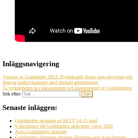
Inläggsnavigering
Vinnare av Guldäpplet 2022: Nytänkande lärare som utvecklar och
förnyar undervisningen med digitala arbetsformer
Ta verkligheten in i klassrummet och klassrummet ut i verkligheten
Sök efter:
Senaste inläggen:
Guldäpplets program på SETT 14-15 april
Välkommen till Guldäpplets aktiviteter våren 2026
Årets Guldäpplen utdelade
Guldäpplet i Sveriges riksdag: Förskola och skola bygger