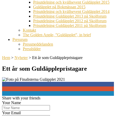
Prisutdelning och kvällsevent Guldäpplet 2015
Guldäpplet på Bokmässan 2015
Prisutdelning och kvällsevent Guldäpplet 2014
Prisutdelning Guldäpplet 2013 på Skolforum
Prisutdelning Guldäpplet 2012 på Skolforum
Prisutdelning Guldäpplet 2011 på Skolforum
Kontakt
The Golden Apple, ”Guldäpplet”, in brief
Pressrum
Pressmeddelanden
Pressbilder
Hem
>
Nyheter
>
Ett år som Guldäpplepristagare
Ett år som Guldäpplepristagare
0
0
0
Share with your friends
Your Name
Your Email