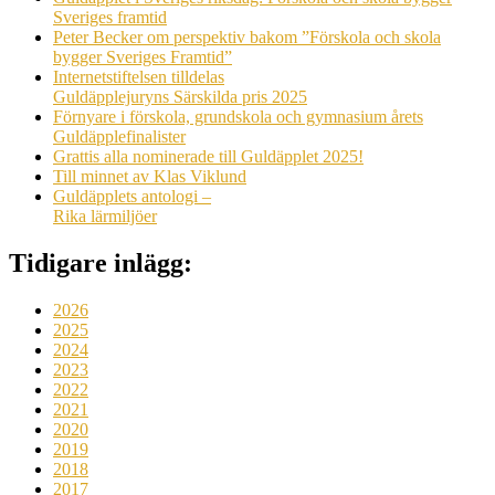
Sveriges framtid
Peter Becker om perspektiv bakom ”Förskola och skola
bygger Sveriges Framtid”
Internetstiftelsen tilldelas
Guldäpplejuryns Särskilda pris 2025
Förnyare i förskola, grundskola och gymnasium årets
Guldäpplefinalister
Grattis alla nominerade till Guldäpplet 2025!
Till minnet av Klas Viklund
Guldäpplets antologi –
Rika lärmiljöer
Tidigare inlägg:
2026
2025
2024
2023
2022
2021
2020
2019
2018
2017