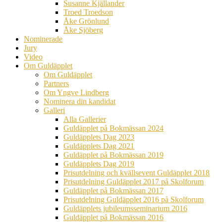
Susanne Kjällander
Troed Troedson
Åke Grönlund
Åke Sjöberg
Nominerade
Jury
Video
Om Guldäpplet
Om Guldäpplet
Partners
Om Yngve Lindberg
Nominera din kandidat
Galleri
Alla Gallerier
Guldäpplet på Bokmässan 2024
Guldäpplets Dag 2023
Guldäpplets Dag 2021
Guldäpplet på Bokmässan 2019
Guldäpplets Dag 2019
Prisutdelning och kvällsevent Guldäpplet 2018
Prisutdelning Guldäpplet 2017 på Skolforum
Guldäpplet på Bokmässan 2017
Prisutdelning Guldäpplet 2016 på Skolforum
Guldäpplets jubileumsseminarium 2016
Guldäpplet på Bokmässan 2016