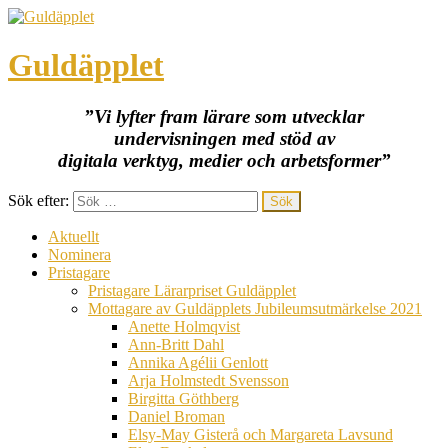
Guldäpplet
”Vi lyfter fram lärare som utvecklar
undervisningen med stöd av
digitala verktyg, medier och arbetsformer”
Sök efter:
Aktuellt
Nominera
Pristagare
Pristagare Lärarpriset Guldäpplet
Mottagare av Guldäpplets Jubileumsutmärkelse 2021
Anette Holmqvist
Ann-Britt Dahl
Annika Agélii Genlott
Arja Holmstedt Svensson
Birgitta Göthberg
Daniel Broman
Elsy-May Gisterå och Margareta Lavsund