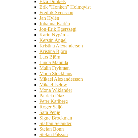
Elza Dunkels
Erik ”Honken” Holmqvist
Fredrik Svensson
Jan Hylén
Johanna Karlén
Jon-Erik Egerszegi
Karin Nygårds
Kerstin Angel
Kristina Alexanderson
Kristina Björn
Lars Björn
Linda Mannila
Malin Frykman
Maria Stockhaus
Mikael Alexandersson
Mikael Iselow
Mona Wiklander
Patricia Diaz
Peter Karlberg
Roger Säljö
Sara Penje
Signe Brockman
Staffan Selander
Stefan Bonn
Stefan Pålsson