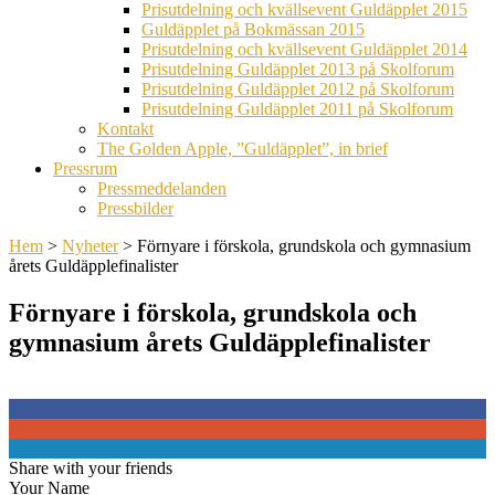
Prisutdelning och kvällsevent Guldäpplet 2015
Guldäpplet på Bokmässan 2015
Prisutdelning och kvällsevent Guldäpplet 2014
Prisutdelning Guldäpplet 2013 på Skolforum
Prisutdelning Guldäpplet 2012 på Skolforum
Prisutdelning Guldäpplet 2011 på Skolforum
Kontakt
The Golden Apple, ”Guldäpplet”, in brief
Pressrum
Pressmeddelanden
Pressbilder
Hem
>
Nyheter
>
Förnyare i förskola, grundskola och gymnasium
årets Guldäpplefinalister
Förnyare i förskola, grundskola och
gymnasium årets Guldäpplefinalister
0
0
0
Share with your friends
Your Name