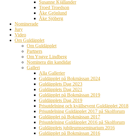
Susanne Kjällander
Troed Troedson
Åke Grönlund
Åke Sjöberg
Nominerade
Jury
Video
Om Guldäpplet
Om Guldäpplet
Partners
Om Yngve Lindberg
Nominera din kandidat
Galleri
Alla Gallerier
Guldäpplet på Bokmässan 2024
Guldäpplets Dag 2023
Guldäpplets Dag 2021
Guldäpplet på Bokmässan 2019
Guldäpplets Dag 2019
Prisutdelning och kvällsevent Guldäpplet 2018
Prisutdelning Guldäpplet 2017 på Skolforum
Guldäpplet på Bokmässan 2017
Prisutdelning Guldäpplet 2016 på Skolforum
Guldäpplets jubileumsseminarium 2016
Guldäpplet på Bokmässan 2016