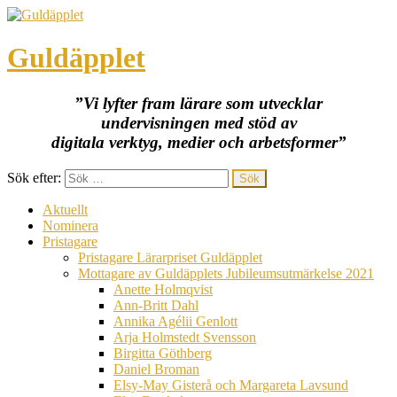
Guldäpplet
”Vi lyfter fram lärare som utvecklar
undervisningen med stöd av
digitala verktyg, medier och arbetsformer”
Sök efter:
Aktuellt
Nominera
Pristagare
Pristagare Lärarpriset Guldäpplet
Mottagare av Guldäpplets Jubileumsutmärkelse 2021
Anette Holmqvist
Ann-Britt Dahl
Annika Agélii Genlott
Arja Holmstedt Svensson
Birgitta Göthberg
Daniel Broman
Elsy-May Gisterå och Margareta Lavsund