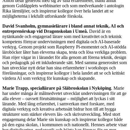
Anton delar generöst med sig av sina erfarenheter, bland annat
genom Guldäpplets webbinarier och som medverkande i antologin
Rika lärmiljöer, och inspirerar kollegor över hela landet att se
möjligheterna i lekfullt utforskande förskola.
David Svanholm,
gymnasielärare i bland annat teknik, AI och
entreprenörskap vid Dragonskolan i Umeå.
David är en
nytänkande och engagerad lärare som med kreativitet och teknisk
kompetens förnyar undervisningen med digitala och AI-baserade
verktyg. Genom projekt som Raspberry Pi-momentet och AI-stödda
läroböcker låter han eleverna skapa, testa och lösa verkliga problem.
Han röjer vägar in i lärandet för alla genom att förena teknik, design
och pedagogik på ett inkluderande sätt. Med samma generositet som
han utvecklar nytt delar han sina erfarenheter i workshops och
föreläsningar, och inspirerar kollegor i hela landet att se och kritiskt
värdera AI som verktyg för kunskap och skapande.
Marie Trapp, speciallärare på Släbroskolan i Nyköping
. Marie
har under många år målmedvetet utvecklat undervisningen för att ge
alla elever – oavsett förutsättningar – möjlighet att lyckas i sitt
lärande. Med lång erfarenhet, i samverkan med forskare, med
digitala verktyg och kreativa arbetssätt bidrar hon till att bygga
strukturer som stärker elevers läs- och skrivutveckling. Med stort
engagemang delar Marie sin kunskap och inspirerar kollegor både
på den egna skolan, i kommunen och nationellt. Hennes arbete visar
hur digitalisering, pedagogik och hjärta kan förenas för en mer