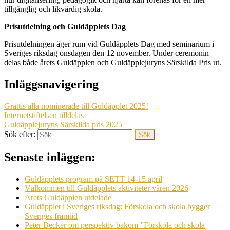
tillgänglig och likvärdig skola.
Prisutdelning och Guldäpplets Dag
Prisutdelningen äger rum vid Guldäpplets Dag med seminarium i
Sveriges riksdag onsdagen den 12 november. Under ceremonin
delas både årets Guldäpplen och Guldäpplejuryns Särskilda Pris ut.
Inläggsnavigering
Grattis alla nominerade till Guldäpplet 2025!
Internetstiftelsen tilldelas
Guldäpplejuryns Särskilda pris 2025
Sök efter:
Senaste inläggen:
Guldäpplets program på SETT 14-15 april
Välkommen till Guldäpplets aktiviteter våren 2026
Årets Guldäpplen utdelade
Guldäpplet i Sveriges riksdag: Förskola och skola bygger
Sveriges framtid
Peter Becker om perspektiv bakom ”Förskola och skola