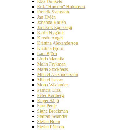
Elza Dunkels
Erik ”Honken” Holmqvist
Fredrik Svensson
Jan Hylén
Johanna Karlén
Jon-Erik Egerszegi
Karin Nygårds
Kerstin Angel
Kristina Alexanderson
Kristina Björn
Lars Björn
Linda Mannila
Malin Frykman
Maria Stockhaus
Mikael Alexandersson
Mikael Iselow
Mona Wiklander
Patricia Diaz
Peter Karlberg
Roger Säljö
Sara Penje
Signe Brockman
Staffan Selander
Stefan Bonn
Stefan Pålsson