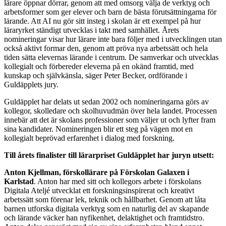
lärare öppnar dörrar, genom att med omsorg välja de verktyg och
arbetsformer som ger elever och barn de bästa förutsättningarna för
lärande. Att AI nu gör sitt insteg i skolan är ett exempel på hur
läraryrket ständigt utvecklas i takt med samhället. Årets
nomineringar visar hur lärare inte bara följer med i utvecklingen utan
också aktivt formar den, genom att pröva nya arbetssätt och hela
tiden sätta elevernas lärande i centrum. De samverkar och utvecklas
kollegialt och förbereder eleverna på en okänd framtid, med
kunskap och självkänsla, säger Peter Becker, ordförande i
Guldäpplets jury.
Guldäpplet har delats ut sedan 2002 och nomineringarna görs av
kollegor, skolledare och skolhuvudmän över hela landet. Processen
innebär att det är skolans professioner som väljer ut och lyfter fram
sina kandidater. Nomineringen blir ett steg på vägen mot en
kollegialt beprövad erfarenhet i dialog med forskning.
Till årets finalister till lärarpriset Guldäpplet har juryn utsett:
Anton Kjellman, förskollärare på Förskolan Galaxen i
Karlstad
. Anton har med sitt och kollegors arbete i förskolans
Digitala Ateljé utvecklat ett forskningsinspirerat och kreativt
arbetssätt som förenar lek, teknik och hållbarhet. Genom att låta
barnen utforska digitala verktyg som en naturlig del av skapande
och lärande väcker han nyfikenhet, delaktighet och framtidstro.