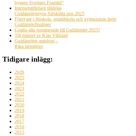
bygger Sveriges Framtid”
Internetstiftelsen tilldelas
Guldäpplejuryns Särskilda pris 2025
Förnyare i förskola, grundskola och gymnasium årets
Guldäpplefinalister
Grattis alla nominerade till Guldäpplet 2025!
Till minnet av Klas Viklund
Guldäpplets antologi –
Rika lärmiljöer
Tidigare inlägg:
2026
2025
2024
2023
2022
2021
2020
2019
2018
2017
2016
2015