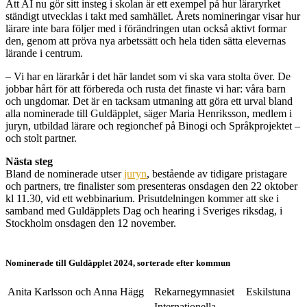
Att AI nu gör sitt insteg i skolan är ett exempel på hur läraryrket
ständigt utvecklas i takt med samhället. Årets nomineringar visar hur
lärare inte bara följer med i förändringen utan också aktivt formar
den, genom att pröva nya arbetssätt och hela tiden sätta elevernas
lärande i centrum.
– Vi har en lärarkår i det här landet som vi ska vara stolta över. De
jobbar hårt för att förbereda och rusta det finaste vi har: våra barn
och ungdomar. Det är en tacksam utmaning att göra ett urval bland
alla nominerade till Guldäpplet, säger Maria Henriksson, medlem i
juryn, utbildad lärare och regionchef på Binogi och Språkprojektet –
och stolt partner.
Nästa steg
Bland de nominerade utser
juryn
, bestående av tidigare pristagare
och partners, tre finalister som presenteras onsdagen den 22 oktober
kl 11.30, vid ett webbinarium. Prisutdelningen kommer att ske i
samband med Guldäpplets Dag och hearing i Sveriges riksdag, i
Stockholm onsdagen den 12 november.
Nominerade till Guldäpplet 2024, sorterade efter kommun
Anita Karlsson och Anna Hägg
Rekarnegymnasiet
Eskilstuna
Internationella