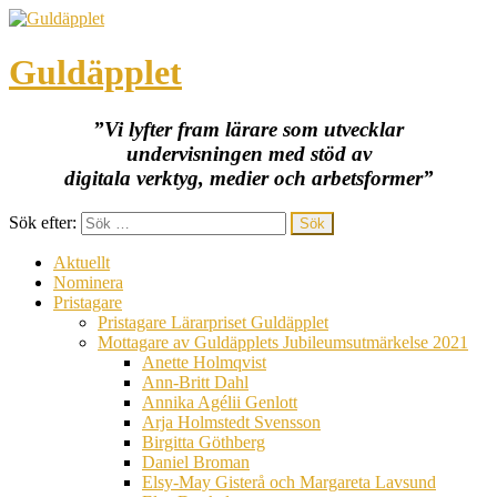
Guldäpplet
”Vi lyfter fram lärare som utvecklar
undervisningen med stöd av
digitala verktyg, medier och arbetsformer”
Sök efter:
Aktuellt
Nominera
Pristagare
Pristagare Lärarpriset Guldäpplet
Mottagare av Guldäpplets Jubileumsutmärkelse 2021
Anette Holmqvist
Ann-Britt Dahl
Annika Agélii Genlott
Arja Holmstedt Svensson
Birgitta Göthberg
Daniel Broman
Elsy-May Gisterå och Margareta Lavsund