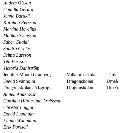
Anders Olsson
Camilla Gérard
Jenna Barakji
Karolina Persson
Martina Hevelius
Matilda Svensson
Saber Guaidi
Sandra Crnkic
Selma Larsson
Titti Persson
Victoria Dahlström
Jennifer Moudi Granberg
Vallatorpsskolan
Täby
David Svanholm
Dragonskolan
Umeå
Dragonsskolans AI-grupp
Dragonskolan
Umeå
Anneli Andersson
Caroline Härgestam Arvidsson
Christer Laggar
David Svanholm
Emma Wännman
Erik Forssell