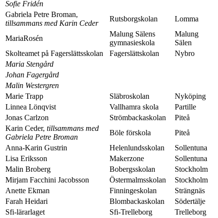
Sofie Fridén
Gabriela Petre Broman,
Rutsborgskolan
Lomma
tillsammans med Karin Ceder
Malung Sälens
Malung
MariaRosén
gymnasieskola
Sälen
Skolteamet på Fagerslättsskolan
Fagerslättskolan
Nybro
Maria Stengård
Johan Fagergård
Malin Westergren
Marie Trapp
Släbroskolan
Nyköping
Linnea Lönqvist
Vallhamra skola
Partille
Jonas Carlzon
Strömbackaskolan
Piteå
Karin Ceder,
tillsammans med
Böle förskola
Piteå
Gabriela Petre Broman
Anna-Karin Gustrin
Helenlundsskolan
Sollentuna
Lisa Eriksson
Makerzone
Sollentuna
Malin Broberg
Bobergsskolan
Stockholm
Mirjam Facchini Jacobsson
Östermalmsskolan
Stockholm
Anette Ekman
Finningeskolan
Strängnäs
Farah Heidari
Blombackaskolan
Södertälje
Sfi-lärarlaget
Sfi-Trelleborg
Trelleborg