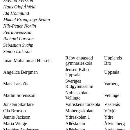
Evelina Persson
Hans Olof Åhfeld
Ida Holmlund
Mikael Frängsmyr Svahn
Nils-Petter Norlin
Petra Svensson
Richard Larsson
Sebastian Svahn
Simon Isaksson
Råby anpassad
Upplands
Iman Mohammad Hussein
gymnasieskola
Bro
Jensen Kåbo
Angelica Bergman
Uppsala
Uppsala
Sveriges
Mats Larsnäs
Varberg
Ridgymnasium
Noblaskolan
Martin Sörensson
Vellinge
Vellinge
Jonatan Skaffare
Valfiskens förskola
Västerås
Ola Brorson
Mobergsskolan
Växjö
Jennie Jackson
Ydreskolan 1
Ydre
Maria Winge
Alléskolan
Åtvidaberg
Matthias Andersson
Alléskolan
Åtvidaberg