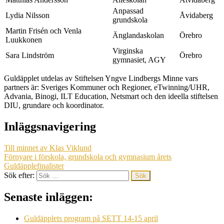
Anpassad
Lydia Nilsson
Åvidaberg
grundskola
Martin Frisén och Venla
Änglandaskolan
Örebro
Luukkonen
Virginska
Sara Lindström
Örebro
gymnasiet, AGY
Guldäpplet utdelas av Stiftelsen Yngve Lindbergs Minne vars
partners är: Sveriges Kommuner och Regioner, eTwinning/UHR,
Advania, Binogi, ILT Education, Netsmart och den ideella stiftelsen
DIU, grundare och koordinator.
Inläggsnavigering
Till minnet av Klas Viklund
Förnyare i förskola, grundskola och gymnasium årets
Guldäpplefinalister
Sök efter:
Senaste inläggen:
Guldäpplets program på SETT 14-15 april