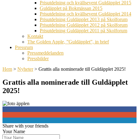
Prisutdelning och kvällsevent Guldäpplet 2015
Guldäpplet på Bokmässan 2015
Prisutdelning och kvällsevent Guldäpplet 2014
Prisutdelning Guldäpplet 2013 på Skolforum
Prisutdelning Guldäpplet 2012 på Skolforum
Prisutdelning Guldäpplet 2011 på Skolforum
Kontakt
The Golden Apple, ”Guldäpplet”, in brief
Pressrum
Pressmeddelanden
Pressbilder
Hem
>
Nyheter
>
Grattis alla nominerade till Guldäpplet 2025!
Grattis alla nominerade till Guldäpplet
2025!
0
0
0
Share with your friends
Your Name