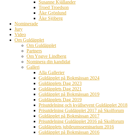
Susanne Kjällander
Troed Troedson
Åke Grönlund
Åke Sjöberg
Nominerade
Jury
Video
Om Guldäpplet
Om Guldäpplet
Partners
Om Yngve Lindberg
Nominera din kandidat
Galleri
Alla Gallerier
Guldäpplet på Bokmässan 2024
Guldäpplets Dag 2023
Guldäpplets Dag 2021
Guldäpplet på Bokmässan 2019
Guldäpplets Dag 2019
Prisutdelning och kvällsevent Guldäpplet 2018
Prisutdelning Guldäpplet 2017 på Skolforum
Guldäpplet på Bokmässan 2017
Prisutdelning Guldäpplet 2016 på Skolforum
Guldäpplets jubileumsseminarium 2016
Guldäpplet på Bokmässan 2016