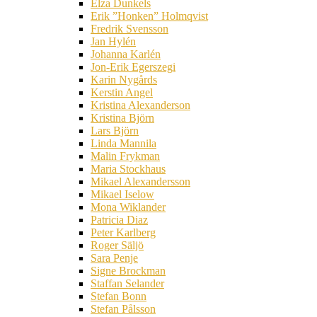
Elza Dunkels
Erik ”Honken” Holmqvist
Fredrik Svensson
Jan Hylén
Johanna Karlén
Jon-Erik Egerszegi
Karin Nygårds
Kerstin Angel
Kristina Alexanderson
Kristina Björn
Lars Björn
Linda Mannila
Malin Frykman
Maria Stockhaus
Mikael Alexandersson
Mikael Iselow
Mona Wiklander
Patricia Diaz
Peter Karlberg
Roger Säljö
Sara Penje
Signe Brockman
Staffan Selander
Stefan Bonn
Stefan Pålsson