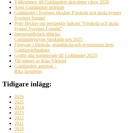
Välkommen till Guldäpplets aktiviteter våren 2026
Årets Guldäpplen utdelade
Guldäpplet i Sveriges riksdag: Förskola och skola bygger
Sveriges framtid
Peter Becker om perspektiv bakom ”Förskola och skola
bygger Sveriges Framtid”
Internetstiftelsen tilldelas
Guldäpplejuryns Särskilda pris 2025
Förnyare i förskola, grundskola och gymnasium årets
Guldäpplefinalister
Grattis alla nominerade till Guldäpplet 2025!
Till minnet av Klas Viklund
Guldäpplets antologi –
Rika lärmiljöer
Tidigare inlägg:
2026
2025
2024
2023
2022
2021
2020