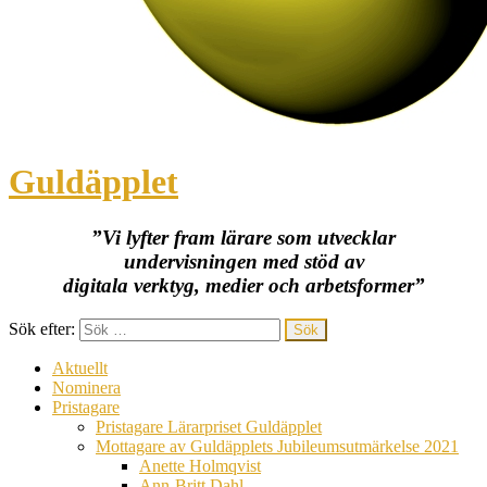
Guldäpplet
”Vi lyfter fram lärare som utvecklar
undervisningen med stöd av
digitala verktyg, medier och arbetsformer”
Sök efter:
Aktuellt
Nominera
Pristagare
Pristagare Lärarpriset Guldäpplet
Mottagare av Guldäpplets Jubileumsutmärkelse 2021
Anette Holmqvist
Ann-Britt Dahl