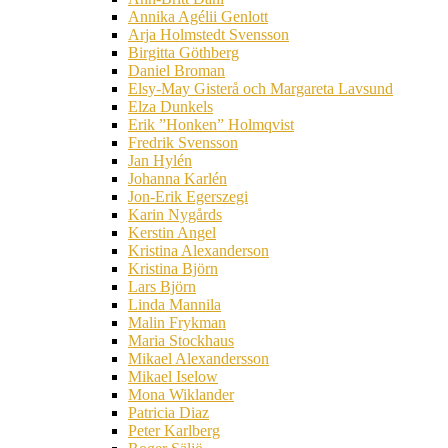
Annika Agélii Genlott
Arja Holmstedt Svensson
Birgitta Göthberg
Daniel Broman
Elsy-May Gisterå och Margareta Lavsund
Elza Dunkels
Erik ”Honken” Holmqvist
Fredrik Svensson
Jan Hylén
Johanna Karlén
Jon-Erik Egerszegi
Karin Nygårds
Kerstin Angel
Kristina Alexanderson
Kristina Björn
Lars Björn
Linda Mannila
Malin Frykman
Maria Stockhaus
Mikael Alexandersson
Mikael Iselow
Mona Wiklander
Patricia Diaz
Peter Karlberg