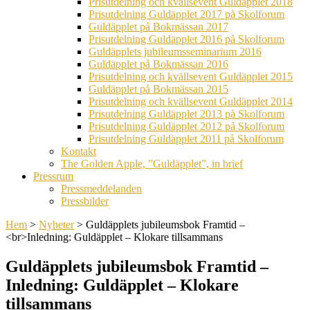
Prisutdelning och kvällsevent Guldäpplet 2018
Prisutdelning Guldäpplet 2017 på Skolforum
Guldäpplet på Bokmässan 2017
Prisutdelning Guldäpplet 2016 på Skolforum
Guldäpplets jubileumsseminarium 2016
Guldäpplet på Bokmässan 2016
Prisutdelning och kvällsevent Guldäpplet 2015
Guldäpplet på Bokmässan 2015
Prisutdelning och kvällsevent Guldäpplet 2014
Prisutdelning Guldäpplet 2013 på Skolforum
Prisutdelning Guldäpplet 2012 på Skolforum
Prisutdelning Guldäpplet 2011 på Skolforum
Kontakt
The Golden Apple, ”Guldäpplet”, in brief
Pressrum
Pressmeddelanden
Pressbilder
Hem
>
Nyheter
>
Guldäpplets jubileumsbok Framtid –
<br>Inledning: Guldäpplet – Klokare tillsammans
Guldäpplets jubileumsbok Framtid –
Inledning: Guldäpplet – Klokare
tillsammans