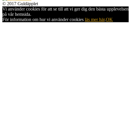
© 2017 Guldäpplet
Vi använder cookies för att se till att vi ger dig den bästa upplevelsen
på vår hemsida.
För information om hur vi använder cookies
läs mer här
.
OK