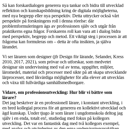
Så kan forskardialogen generera nya tankar och bidra till utvecklad
reflektion och kunskapsbildning kring de digitala möjligheterna,
med nya begrepp eller nya perspektiv. Detta uttrycker också vårt
perspektiv på forskningens roll i denna rörelse: där
problemformuleringen ägs av professionen själv och utgår från
praktikerns egna frågor. Forskarens roll kan vara att i dialog bidra
med perspektiv, begrepp och metod. Ett viktigt steg i processen är att
frågorna kan formuleras om – detta är ofta insikten, ja själva
lärandet.
Vi ser läraren som designer (jfr Design för lärande, Selander, Kress
2010, 2017, 2021), som prövar och utforskar, som medvetet
designar sin undervisning med val av tema, uppgifter, miljöer,
läromedel, material och processer med sikte på att skapa utvecklande
lärprocesser, med likvärdiga möjligheter för alla elever att utvecklas
och växa till fullvärdiga samhällsmedborgare.
Vidare, om professionsutveckling: Hur blir vi bättre som
lärare?
Det jag beskriver är en professionell lärare, i konstant utveckling, i
en bred kollegial process för att generera en kollektivt utvecklad och
ägd kunskap. Under tjugo år som lärare i ungdomsskola deltog jag
själv i en enda, totalt en!, studiedag med fokus på kollegors
utveckling. Det var en fantastisk dag med två kollegors exempel,
med analys och utvärdering av den egna undervisningspraktiken,