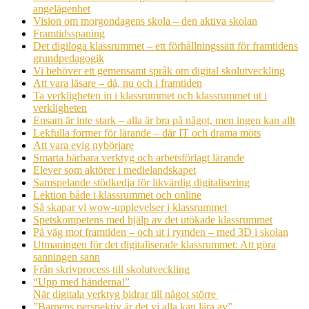
angelägenhet
Vision om morgondagens skola – den aktiva skolan
Framtidsspaning
Det digiloga klassrummet – ett förhållningssätt för framtidens
grundpedagogik
Vi behöver ett gemensamt språk om digital skolutveckling
Att vara läsare – då, nu och i framtiden
Ta verkligheten in i klassrummet och klassrummet ut i
verkligheten
Ensam är inte stark – alla är bra på något, men ingen kan allt
Lekfulla former för lärande – där IT och drama möts
Att vara evig nybörjare
Smarta bärbara verktyg och arbetsförlagt lärande
Elever som aktörer i medielandskapet
Samspelande stödkedja för likvärdig digitalisering
Lektion både i klassrummet och online
Så skapar vi wow-upplevelser i klassrummet
Spetskompetens med hjälp av det utökade klassrummet
På väg mot framtiden – och ut i rymden – med 3D i skolan
Utmaningen för det digitaliserade klassrummet: Att göra
sanningen sann
Från skrivprocess till skolutveckling
“Upp med händerna!”
När digitala verktyg bidrar till något större
”Barnens perspektiv är det vi alla kan lära av”