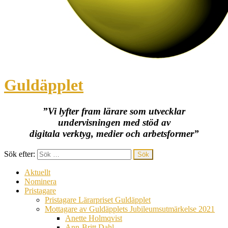
Guldäpplet
”Vi lyfter fram lärare som utvecklar
undervisningen med stöd av
digitala verktyg, medier och arbetsformer”
Sök efter:
Aktuellt
Nominera
Pristagare
Pristagare Lärarpriset Guldäpplet
Mottagare av Guldäpplets Jubileumsutmärkelse 2021
Anette Holmqvist
Ann-Britt Dahl