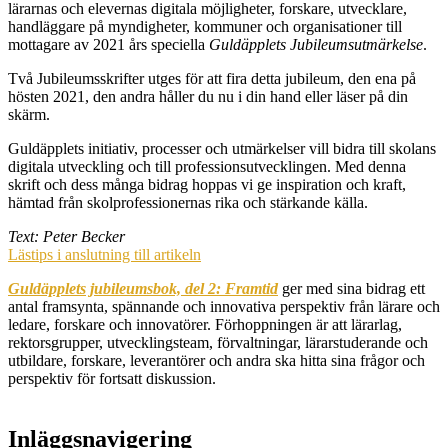
lärarnas och elevernas digitala möjligheter, forskare, utvecklare,
handläggare på myndigheter, kommuner och organisationer till
mottagare av 2021 års speciella
Guldäpplets Jubileumsutmärkelse
.
Två Jubileumsskrifter utges för att fira detta jubileum, den ena på
hösten 2021, den andra håller du nu i din hand eller läser på din
skärm.
Guldäpplets initiativ, processer och utmärkelser vill bidra till skolans
digitala utveckling och till professionsutvecklingen. Med denna
skrift och dess många bidrag hoppas vi ge inspiration och kraft,
hämtad från skolprofessionernas rika och stärkande källa.
Text: Peter Becker
Lästips i anslutning till artikeln
Guldäpplets jubileumsbok, del 2: Framtid
ger med sina bidrag ett
antal framsynta, spännande och innovativa perspektiv från lärare och
ledare, forskare och innovatörer. Förhoppningen är att lärarlag,
rektorsgrupper, utvecklingsteam, förvaltningar, lärarstuderande och
utbildare, forskare, leverantörer och andra ska hitta sina frågor och
perspektiv för fortsatt diskussion.
Inläggsnavigering