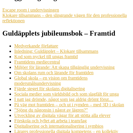
Escape room i undervisningen
Klokare tillsammans – den slingrande vägen för den professionella
reflektionen
Guldäpplets jubileumsbok – Framtid
Medverkande författare
Inledning: Guldäpplet – Klokare tillsammans
Kod som nyckel till ungas framtid
Framtidens mediecentral
Miljöer för lärande: Att skapa tillgänglig undervisning
Om skolans rum och lärande för framtiden
Global skola – en vision om framtidens
modersmålsundervisning
Fjärde steget för skolans digitalisering
Sociala medier som världsbild och som slagfält för unga
I natt jag drömde, något som jag aldrig drömt förut…
På väg mot framtiden – och ut i rymden – med 3D i skolan
”Sjöng du någonsin i något av lägren?”
Utveckling av digitala vägar för att stötta alla elever
Förskola och lyftet att arbeta i team/lag
Digitalisering och internationalisering i symbios
Lärares professionella digitala kompetens – en kollektiv