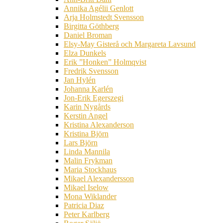
Annika Agélii Genlott
Arja Holmstedt Svensson
Birgitta Göthberg
Daniel Broman
Elsy-May Gisterå och Margareta Lavsund
Elza Dunkels
Erik ”Honken” Holmqvist
Fredrik Svensson
Jan Hylén
Johanna Karlén
Jon-Erik Egerszegi
Karin Nygårds
Kerstin Angel
Kristina Alexanderson
Kristina Björn
Lars Björn
Linda Mannila
Malin Frykman
Maria Stockhaus
Mikael Alexandersson
Mikael Iselow
Mona Wiklander
Patricia Diaz
Peter Karlberg