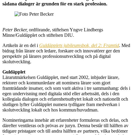
sådana dialoger är grunden för en stark profession.
Peter Becker,
ordförande, stiftelsen Yngve Lindbergs
Minne/Guldäpplet och stiftelsen DIU.
Artikeln är en del i
Guldäpplets jubileumsbok, del 2: Framtid
. Med
bidrag från lärare och ledare, forskare och innovatörer ger den
perspektiv på lärares professionsutveckling och på digital
skolutveckling.
Guldäpplet
Lärarutmärkelsen Guldäpplet, med start 2002, inbjuder lärare,
rektorer och kommunledare att nominera lärare som gjort
framträdande insatser, och som varit aktiva i tre sammanhang: dels i
egen undervisning med digitala stöd eller arbetssätt, dels i den
kollegiala dialogen och erfarenhetsutbytet lokalt och nationellt och
slutligen lyfter Guldäpplet numera tydligare fram medverkan i
skolutveckling lokalt och hos kommun/huvudman.
Nomineringarna innebär att erfarenheter formuleras och delas, och
därefter ventileras och prövas av juryn. Denna består till hälften av
tidigare pristagare och till andra hälften av partners, vilka bedömer