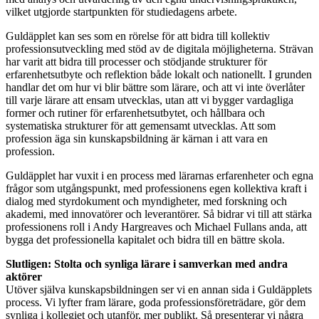
vilket utgjorde startpunkten för studiedagens arbete.
Guldäpplet kan ses som en rörelse för att bidra till kollektiv
professionsutveckling med stöd av de digitala möjligheterna. Strävan
har varit att bidra till processer och stödjande strukturer för
erfarenhetsutbyte och reflektion både lokalt och nationellt. I grunden
handlar det om hur vi blir bättre som lärare, och att vi inte överlåter
till varje lärare att ensam utvecklas, utan att vi bygger vardagliga
former och rutiner för erfarenhetsutbytet, och hållbara och
systematiska strukturer för att gemensamt utvecklas. Att som
profession äga sin kunskapsbildning är kärnan i att vara en
profession.
Guldäpplet har vuxit i en process med lärarnas erfarenheter och egna
frågor som utgångspunkt, med professionens egen kollektiva kraft i
dialog med styrdokument och myndigheter, med forskning och
akademi, med innovatörer och leverantörer. Så bidrar vi till att stärka
professionens roll i Andy Hargreaves och Michael Fullans anda, att
bygga det professionella kapitalet och bidra till en bättre skola.
Slutligen: Stolta och synliga lärare i samverkan med andra
aktörer
Utöver själva kunskapsbildningen ser vi en annan sida i Guldäpplets
process. Vi lyfter fram lärare, goda professionsföreträdare, gör dem
synliga i kollegiet och utanför, mer publikt. Så presenterar vi några