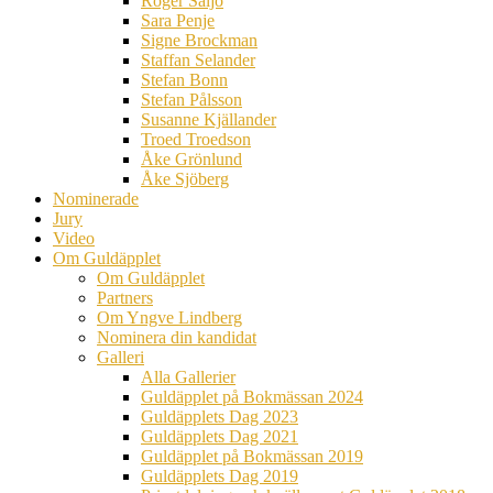
Roger Säljö
Sara Penje
Signe Brockman
Staffan Selander
Stefan Bonn
Stefan Pålsson
Susanne Kjällander
Troed Troedson
Åke Grönlund
Åke Sjöberg
Nominerade
Jury
Video
Om Guldäpplet
Om Guldäpplet
Partners
Om Yngve Lindberg
Nominera din kandidat
Galleri
Alla Gallerier
Guldäpplet på Bokmässan 2024
Guldäpplets Dag 2023
Guldäpplets Dag 2021
Guldäpplet på Bokmässan 2019
Guldäpplets Dag 2019