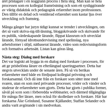
året pristagare i en noggrann process i flera steg. Man kan se hela
processen som en kollegial framröstning och som ett synliggörande
av viktig didaktisk och pedagogisk erfarenhet inom professionen.
Den tillför en delad och ventilerad erfarenhet som kastar ljus över
utveckling och framsteg.
Många gånger har juryn tidigt kunnat se trender i utvecklingen, om
det så varit skriva-sig-till-läsning, bloggskrivande och skrivande för
en publik, värdeskapande lärande, flippat klassrum och utvecklat
lärande, förnyad idrottsundervisning med spelinslag, nya
arbetsformer i slöjd, nätbaserat lärande, video som redovisningsform
och formativa arbetssätt. Listan kan göras lång.
Nästa steg: Dialog med forskare
Det var logiskt att bygga in en dialog med forskare i processen, för
att ge prisbelönta lärare en efterlängtad sparringpartner. Detta har
stegvis utvecklats under de senaste åren. På så vis berikas
erfarenheter med både en fördjupad kollegial prövning och
forskarsamtal. Och då inte från en forskare som sitter inne med
svaren, utan en som med prövande processer, vrider och vänder och
studerar de erfarenheter som gjorts. Detta har gjorts i publika former,
såväl på scen som i förberedda webbinarier, och därmed tillgängliga
för många fler lärare, men också för skolledare och forskare. Här har
forskarna Åke Grönlund, Susanne Kjällander, Staffan Selander och
andra varit avgörande i sin medverkan.