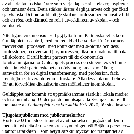
av alla de fantastiska lärare som varje dag ser sina elever, inspirerar
och utmanar dem. Detta stärker lärares dagliga arbete och ger ökad
självkänsla. Det bidrar till att ge skolans professioner en positiv bild
och en röst, och därmed en roll i utvecklingen av skolan – och
samhället.
Ytterligare en dimension vill jag lyfta fram. Partnerskapet bakom
Guldäpplet är central, med en tredubbel betydelse. En är partners
medverkan i processen, med kontakter med skolorna och dess
professioner, medverkan i juryprocessen, liksom kanalerna tillbaka
till skolorna. Därtill bidrar partners till de ekonomiska
förutsättningarna för Guldäpplets process och stipendier. Och inte
minst innebär partnerskapet en nödvändig bred samhällelig
samverkan för en digital transformering, med profession, fack,
myndigheter, leverantörer och forskare. Alla dessa aktörer behövs
för att förverkliga digitaliseringens möjligheter inom skolan.
Guldäpplet har kommit att uppmärksammas särskilt i lokala medier
och sammanhang. Under pandemin utsågs alla Sveriges lärare till
mottagare av
Guldäpplejuryns Särskilda Pris
2020, för sina insatser.
Tjugoårsjubileum med jubileumsskrifter
Hösten 2021 inleddes firandet av utmärkelsens tjugoårsjubileum
med att just detta år utse en krets synnerligen välförtjänta personer –
utanför lärarkåren – som betytt särskilt mycket för främjandet av