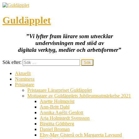
Guldäpplet
”Vi lyfter fram lärare som utvecklar
undervisningen med stöd av
digitala verktyg, medier och arbetsformer”
Sök efter:
Aktuellt
Nominera
Pristagare
Pristagare Lärarpriset Guldäpplet
Mottagare av Guldäpplets Jubileumsutmärkelse 2021
Anette Holmqvist
Ann-Britt Dahl
Annika Agélii Genlott
Arja Holmstedt Svensson
Birgitta Göthberg
Daniel Broman
Elsy-May Gisterå och Margareta Lavsund