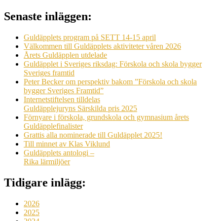
Senaste inläggen:
Guldäpplets program på SETT 14-15 april
Välkommen till Guldäpplets aktiviteter våren 2026
Årets Guldäpplen utdelade
Guldäpplet i Sveriges riksdag: Förskola och skola bygger
Sveriges framtid
Peter Becker om perspektiv bakom ”Förskola och skola
bygger Sveriges Framtid”
Internetstiftelsen tilldelas
Guldäpplejuryns Särskilda pris 2025
Förnyare i förskola, grundskola och gymnasium årets
Guldäpplefinalister
Grattis alla nominerade till Guldäpplet 2025!
Till minnet av Klas Viklund
Guldäpplets antologi –
Rika lärmiljöer
Tidigare inlägg:
2026
2025