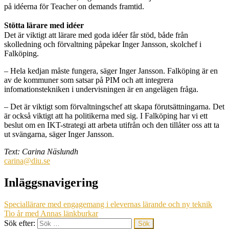
på idéerna för Teacher on demands framtid.
Stötta lärare med idéer
Det är viktigt att lärare med goda idéer får stöd, både från
skolledning och förvaltning påpekar Inger Jansson, skolchef i
Falköping.
– Hela kedjan måste fungera, säger Inger Jansson. Falköping är en
av de kommuner som satsar på PIM och att integrera
infomationstekniken i undervisningen är en angelägen fråga.
– Det är viktigt som förvaltningschef att skapa förutsättningarna. Det
är också viktigt att ha politikerna med sig. I Falköping har vi ett
beslut om en IKT-strategi att arbeta utifrån och den tillåter oss att ta
ut svängarna, säger Inger Jansson.
Text: Carina Näslundh
carina@diu.se
Inläggsnavigering
Speciallärare med engagemang i elevernas lärande och ny teknik
Tio år med Annas länkburkar
Sök efter: