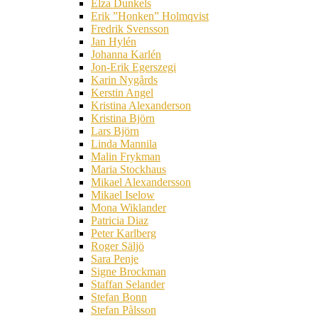
Elza Dunkels
Erik ”Honken” Holmqvist
Fredrik Svensson
Jan Hylén
Johanna Karlén
Jon-Erik Egerszegi
Karin Nygårds
Kerstin Angel
Kristina Alexanderson
Kristina Björn
Lars Björn
Linda Mannila
Malin Frykman
Maria Stockhaus
Mikael Alexandersson
Mikael Iselow
Mona Wiklander
Patricia Diaz
Peter Karlberg
Roger Säljö
Sara Penje
Signe Brockman
Staffan Selander
Stefan Bonn
Stefan Pålsson