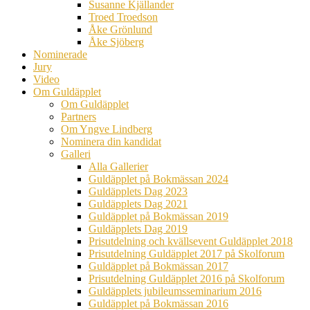
Susanne Kjällander
Troed Troedson
Åke Grönlund
Åke Sjöberg
Nominerade
Jury
Video
Om Guldäpplet
Om Guldäpplet
Partners
Om Yngve Lindberg
Nominera din kandidat
Galleri
Alla Gallerier
Guldäpplet på Bokmässan 2024
Guldäpplets Dag 2023
Guldäpplets Dag 2021
Guldäpplet på Bokmässan 2019
Guldäpplets Dag 2019
Prisutdelning och kvällsevent Guldäpplet 2018
Prisutdelning Guldäpplet 2017 på Skolforum
Guldäpplet på Bokmässan 2017
Prisutdelning Guldäpplet 2016 på Skolforum
Guldäpplets jubileumsseminarium 2016
Guldäpplet på Bokmässan 2016