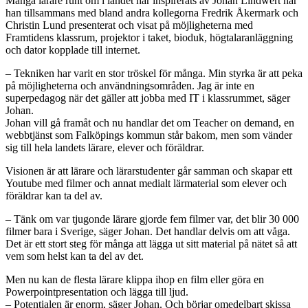
Många lärare runt om i landet har inspirerats av Johan Lindwert när
han tillsammans med bland andra kollegorna Fredrik Åkermark och
Christin Lund presenterat och visat på möjligheterna med
Framtidens klassrum, projektor i taket, bioduk, högtalaranläggning
och dator kopplade till internet.
– Tekniken har varit en stor tröskel för många. Min styrka är att peka
på möjligheterna och användningsområden. Jag är inte en
superpedagog när det gäller att jobba med IT i klassrummet, säger
Johan.
Johan vill gå framåt och nu handlar det om Teacher on demand, en
webbtjänst som Falköpings kommun står bakom, men som vänder
sig till hela landets lärare, elever och föräldrar.
Visionen är att lärare och lärarstudenter går samman och skapar ett
Youtube med filmer och annat medialt lärmaterial som elever och
föräldrar kan ta del av.
– Tänk om var tjugonde lärare gjorde fem filmer var, det blir 30 000
filmer bara i Sverige, säger Johan. Det handlar delvis om att våga.
Det är ett stort steg för många att lägga ut sitt material på nätet så att
vem som helst kan ta del av det.
Men nu kan de flesta lärare klippa ihop en film eller göra en
Powerpointpresentation och lägga till ljud.
– Potentialen är enorm, säger Johan. Och börjar omedelbart skissa