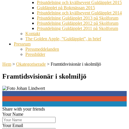
Prisutdelning och kvällsevent Guldäpplet 2015
Guldäpplet på Bokmässan 2015
Prisutdelning och kvällsevent Guldäpplet 2014
Prisutdelning Guldäpplet 2013 på Skolforum
Prisutdelning Guldäpplet 2012 på Skolforum
Prisutdelning Guldäpplet 2011 på Skolforum
Kontakt
The Golden Apple, ”Guldäpplet”, in brief
Pressrum
Pressmeddelanden
Pressbilder
Hem
>
Okategoriserade
>
Framtidsvisionär i skolmiljö
Framtidsvisionär i skolmiljö
0
0
0
Share with your friends
Your Name
Your Email