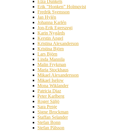
Elza Dunkels
Erik ”Honken” Holmqvist
Fredrik Svensson
Jan Hylén
Johanna Karlén
Jon-Erik Egerszegi
Karin Nygårds
Kerstin Angel
Kristina Alexanderson
Kristina Björn
Lars Björn
Linda Mannila
Malin Frykman
Maria Stockhaus
Mikael Alexandersson
Mikael Iselow
Mona Wiklander
Patricia Diaz
Peter Karlberg
Roger Säljö
Sara Penje
Signe Brockman
Staffan Selander
Stefan Bonn
Stefan Pålsson