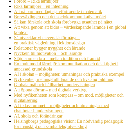
Förord – Rika lärmiljöer
Rika lärmiljöer – en inledning
Att nå barn med lågt självförtroende i matematik
Brevväxlingen och det sociokommunikativa mötet
Så kan förskola och skola förebygga utsatthet på nätet
Att växa genom att bidra – värdeskapande lärande i en global
kontext
Så utvecklar vi elevers läsförmåga –
en praktisk vägledning i lektionsdesign
Relationer bygger trygghet och lärande
Nyckeln till motivation – och lärande
Slöjd som en bro – mellan tradition och framtid
En multimodal lärmiljö: kommunikation och delaktighet i
anpassad grundskola
AI i skolan – möjligheter, utmaningar och praktiska exempel
Nyfikenhet, meningsfullt lärande och livslång bildning
Globala mål och hållbarhet i undervisningen
Att öppna dörrar – med digitala verktyg
Med nyfikenheten som kompass – om mod, möjligheter och
digitalisering
AI i klassrummet – möjligheter och utmaningar med
chattbotar i undervisningen
AI, skola och förändringar
Helsingborgs pedagogiska vision: En nödvändig pedagogik
för mänsklig och samhällelig utveckling