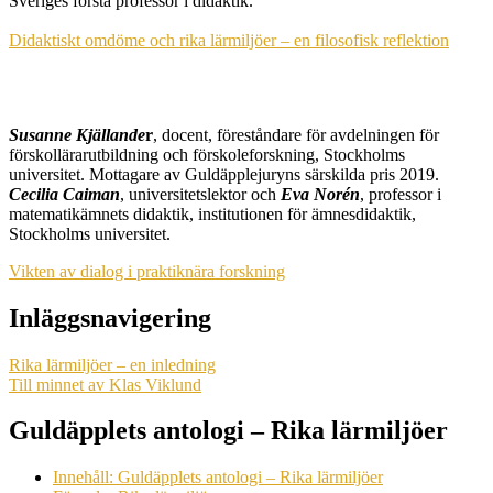
Sveriges första professor i didaktik.
Didaktiskt omdöme och rika lärmiljöer – en filosofisk reflektion
Susanne Kjällande
r
, docent, föreståndare för avdelningen för
förskollärarutbildning och förskoleforskning, Stockholms
universitet. Mottagare av Guldäpplejuryns särskilda pris 2019.
Cecilia Caiman
, universitetslektor och
Eva Norén
, professor i
matematikämnets didaktik, institutionen för ämnesdidaktik,
Stockholms universitet.
Vikten av dialog i praktiknära forskning
Inläggsnavigering
Rika lärmiljöer – en inledning
Till minnet av Klas Viklund
Guldäpplets antologi – Rika lärmiljöer
Innehåll: Guldäpplets antologi – Rika lärmiljöer