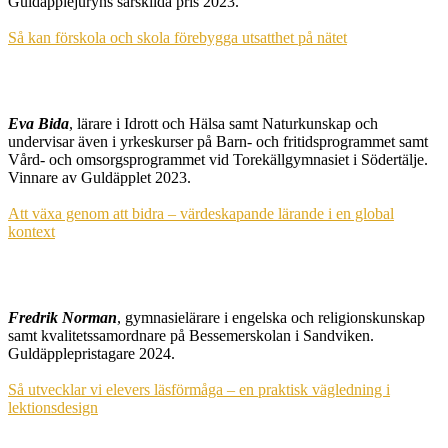
Guldäpplejuryns särskilda pris 2023.
Så kan förskola och skola förebygga utsatthet på nätet
Eva Bida
, lärare i Idrott och Hälsa samt Naturkunskap och
undervisar även i yrkeskurser på Barn- och fritidsprogrammet samt
Vård- och omsorgsprogrammet vid Torekällgymnasiet i Södertälje.
Vinnare av Guldäpplet 2023.
Att växa genom att bidra – värdeskapande lärande i en global
kontext
Fredrik Norman
, gymnasielärare i engelska och religionskunskap
samt kvalitetssamordnare på Bessemerskolan i Sandviken.
Guldäpplepristagare 2024.
Så utvecklar vi elevers läsförmåga – en praktisk vägledning i
lektionsdesign