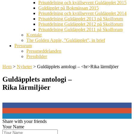
Prisutdelning och kvällsevent Guldäpplet 2015
Guldäpplet på Bokmässan 2015
Prisutdelning och kvällsevent Guldäpplet 2014
Prisutdelning Guldäpplet 2013 på Skolforum
Prisutdelning Guldäpplet 2012 på Skolforum
Prisutdelning Guldäpplet 2011 på Skolforum
Kontakt
The Golden Apple, ”Guldäpplet”, in brief
Pressrum
Pressmeddelanden
Pressbilder
Hem
>
Nyheter
>
Guldäpplets antologi – <br>Rika lärmiljöer
Guldäpplets antologi –
Rika lärmiljöer
0
0
0
Share with your friends
Your Name