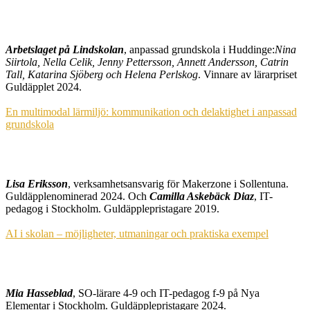
Arbetslaget på Lindskolan
, anpassad grundskola i Huddinge:
Nina
Siirtola, Nella Celik, Jenny Pettersson, Annett Andersson, Catrin
Tall, Katarina Sjöberg och Helena Perlskog
. Vinnare av lärarpriset
Guldäpplet 2024.
En multimodal lärmiljö: kommunikation och delaktighet i anpassad
grundskola
Lisa Eriksson
, verksamhetsansvarig för Makerzone i Sollentuna.
Guldäpplenominerad 2024. Och
Camilla Askebäck Diaz
, IT-
pedagog i Stockholm. Guldäpplepristagare 2019.
AI i skolan – möjligheter, utmaningar och praktiska exempel
Mia Hasseblad
, SO-lärare 4-9 och IT-pedagog f-9 på Nya
Elementar i Stockholm. Guldäpplepristagare 2024.