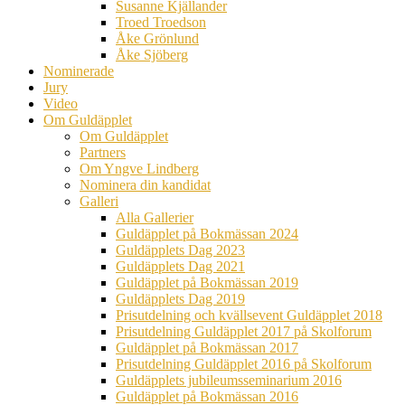
Susanne Kjällander
Troed Troedson
Åke Grönlund
Åke Sjöberg
Nominerade
Jury
Video
Om Guldäpplet
Om Guldäpplet
Partners
Om Yngve Lindberg
Nominera din kandidat
Galleri
Alla Gallerier
Guldäpplet på Bokmässan 2024
Guldäpplets Dag 2023
Guldäpplets Dag 2021
Guldäpplet på Bokmässan 2019
Guldäpplets Dag 2019
Prisutdelning och kvällsevent Guldäpplet 2018
Prisutdelning Guldäpplet 2017 på Skolforum
Guldäpplet på Bokmässan 2017
Prisutdelning Guldäpplet 2016 på Skolforum
Guldäpplets jubileumsseminarium 2016
Guldäpplet på Bokmässan 2016