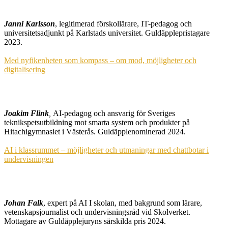
Janni Karlsson
, legitimerad förskollärare, IT-pedagog och
universitetsadjunkt på Karlstads universitet. Guldäpplepristagare
2023.
Med nyfikenheten som kompass – om mod, möjligheter och
digitalisering
Joakim Flink
,
AI-pedagog och ansvarig för Sveriges
teknikspetsutbildning mot smarta system och produkter på
Hitachigymnasiet i Västerås. Guldäpplenominerad 2024.
AI i klassrummet – möjligheter och utmaningar med chattbotar i
undervisningen
Johan Falk
, expert på AI I skolan, med bakgrund som lärare,
vetenskapsjournalist och undervisningsråd vid Skolverket.
Mottagare av Guldäpplejuryns särskilda pris 2024.