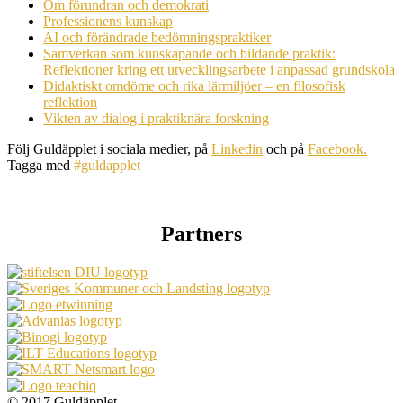
Om förundran och demokrati
Professionens kunskap
AI och förändrade bedömningspraktiker
Samverkan som kunskapande och bildande praktik:
Reflektioner kring ett utvecklingsarbete i anpassad grundskola
Didaktiskt omdöme och rika lärmiljöer – en filosofisk
reflektion
Vikten av dialog i praktiknära forskning
Följ Guldäpplet i sociala medier, på
Linkedin
och på
Facebook.
Tagga med
#guldapplet
Partners
© 2017 Guldäpplet