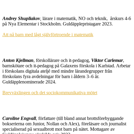
Andrey Shupliakov
,
lärare i matematik, NO och teknik, årskurs 4-6
på Nya Elementar i Stockholm. Guldäpplepristagare 2023.
Att nå barn med lågt självförtroende i matematik
Anton Kjellman
, förskollärare och it-pedagog,
Viktor Carlemar
,
barnskötare och it-pedagog på Galaxens förskola i Karlstad. Arbetar
i förskolans digitala ateljé med mindre lärandegrupper från
förskolans fyra avdelningar för barn i åldern 3–6 år.
Guldäpplenominerade 2024.
Brevväxlingen och det sociokommunikativa mötet
Caroline Engvall
, författare (till bland annat brottsförebyggande
bokserierna om Junior, Nollan och Alex), föreläsare och journalist
specialiserad på sexualbrott mot barn på nätet. Mottagare av