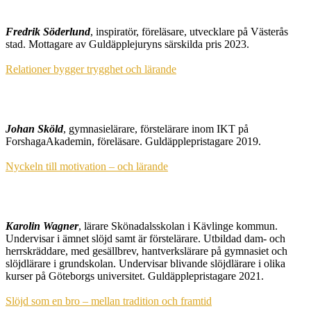
Fredrik Söderlund
, inspiratör, föreläsare, utvecklare på Västerås
stad. Mottagare av Guldäpplejuryns särskilda pris 2023.
Relationer bygger trygghet och lärande
Johan Sköld
, gymnasielärare, förstelärare inom IKT på
ForshagaAkademin, föreläsare. Guldäpplepristagare 2019.
Nyckeln till motivation – och lärande
Karolin Wagner
, lärare Skönadalsskolan i Kävlinge kommun.
Undervisar i ämnet slöjd samt är förstelärare. Utbildad dam- och
herrskräddare, med gesällbrev, hantverkslärare på gymnasiet och
slöjdlärare i grundskolan. Undervisar blivande slöjdlärare i olika
kurser på Göteborgs universitet. Guldäpplepristagare 2021.
Slöjd som en bro – mellan tradition och framtid