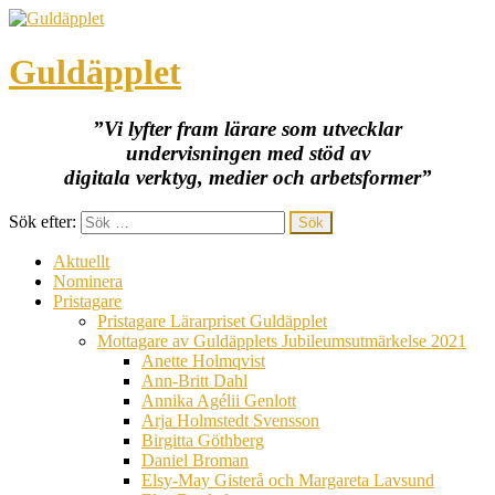
Guldäpplet
”Vi lyfter fram lärare som utvecklar
undervisningen med stöd av
digitala verktyg, medier och arbetsformer”
Sök efter:
Aktuellt
Nominera
Pristagare
Pristagare Lärarpriset Guldäpplet
Mottagare av Guldäpplets Jubileumsutmärkelse 2021
Anette Holmqvist
Ann-Britt Dahl
Annika Agélii Genlott
Arja Holmstedt Svensson
Birgitta Göthberg
Daniel Broman
Elsy-May Gisterå och Margareta Lavsund