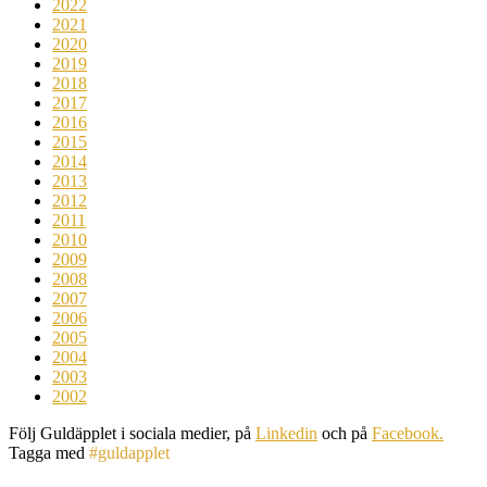
2022
2021
2020
2019
2018
2017
2016
2015
2014
2013
2012
2011
2010
2009
2008
2007
2006
2005
2004
2003
2002
Följ Guldäpplet i sociala medier, på
Linkedin
och på
Facebook.
Tagga med
#guldapplet