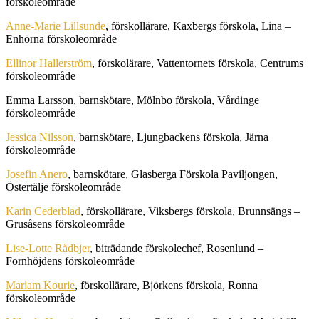
förskoleområde
Anne-Marie Lillsunde
, förskollärare, Kaxbergs förskola, Lina –
Enhörna förskoleområde
Ellinor Hallerström
, förskolärare, Vattentornets förskola, Centrums
förskoleområde
Emma Larsson, barnskötare, Mölnbo förskola, Vårdinge
förskoleområde
Jessica Nilsson
, barnskötare, Ljungbackens förskola, Järna
förskoleområde
Josefin Anero
, barnskötare, Glasberga Förskola Paviljongen,
Östertälje förskoleområde
Karin Cederblad
, förskollärare, Viksbergs förskola, Brunnsängs –
Grusåsens förskoleområde
Lise-Lotte Rådbjer
, biträdande förskolechef, Rosenlund –
Fornhöjdens förskoleområde
Mariam Kourie
, förskollärare, Björkens förskola, Ronna
förskoleområde