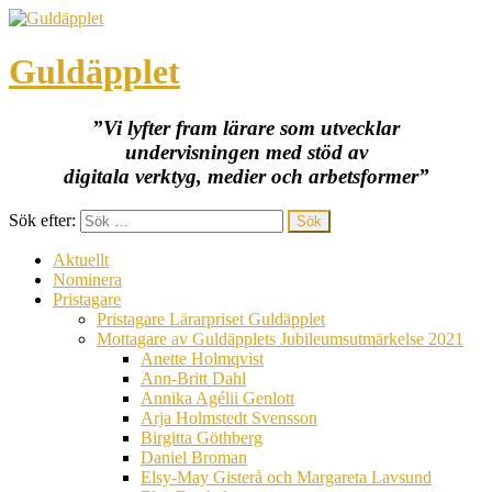
Guldäpplet
”Vi lyfter fram lärare som utvecklar
undervisningen med stöd av
digitala verktyg, medier och arbetsformer”
Sök efter:
Aktuellt
Nominera
Pristagare
Pristagare Lärarpriset Guldäpplet
Mottagare av Guldäpplets Jubileumsutmärkelse 2021
Anette Holmqvist
Ann-Britt Dahl
Annika Agélii Genlott
Arja Holmstedt Svensson
Birgitta Göthberg
Daniel Broman
Elsy-May Gisterå och Margareta Lavsund