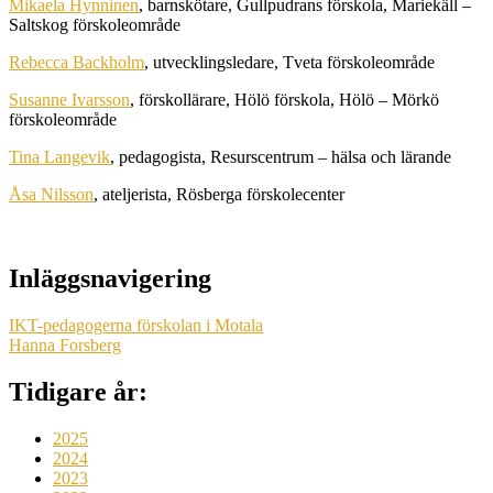
Mikaela Hynninen
, barnskötare, Gullpudrans förskola, Mariekäll –
Saltskog förskoleområde
Rebecca Backholm
, utvecklingsledare, Tveta förskoleområde
Susanne Ivarsson
, förskollärare, Hölö förskola, Hölö – Mörkö
förskoleområde
Tina Langevik
, pedagogista, Resurscentrum – hälsa och lärande
Åsa Nilsson
, ateljerista, Rösberga förskolecenter
Inläggsnavigering
IKT-pedagogerna förskolan i Motala
Hanna Forsberg
Tidigare år:
2025
2024
2023