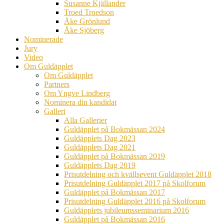
Susanne Kjällander
Troed Troedson
Åke Grönlund
Åke Sjöberg
Nominerade
Jury
Video
Om Guldäpplet
Om Guldäpplet
Partners
Om Yngve Lindberg
Nominera din kandidat
Galleri
Alla Gallerier
Guldäpplet på Bokmässan 2024
Guldäpplets Dag 2023
Guldäpplets Dag 2021
Guldäpplet på Bokmässan 2019
Guldäpplets Dag 2019
Prisutdelning och kvällsevent Guldäpplet 2018
Prisutdelning Guldäpplet 2017 på Skolforum
Guldäpplet på Bokmässan 2017
Prisutdelning Guldäpplet 2016 på Skolforum
Guldäpplets jubileumsseminarium 2016
Guldäpplet på Bokmässan 2016