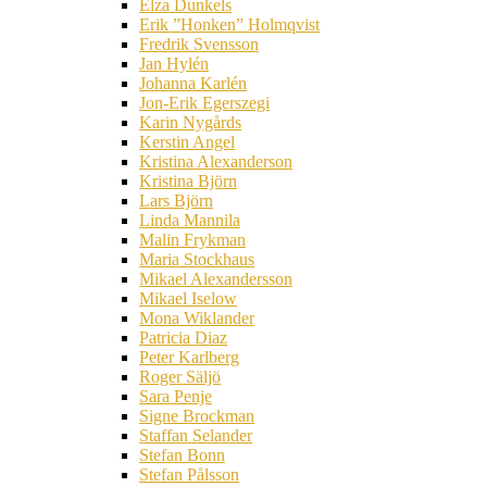
Elza Dunkels
Erik ”Honken” Holmqvist
Fredrik Svensson
Jan Hylén
Johanna Karlén
Jon-Erik Egerszegi
Karin Nygårds
Kerstin Angel
Kristina Alexanderson
Kristina Björn
Lars Björn
Linda Mannila
Malin Frykman
Maria Stockhaus
Mikael Alexandersson
Mikael Iselow
Mona Wiklander
Patricia Diaz
Peter Karlberg
Roger Säljö
Sara Penje
Signe Brockman
Staffan Selander
Stefan Bonn
Stefan Pålsson