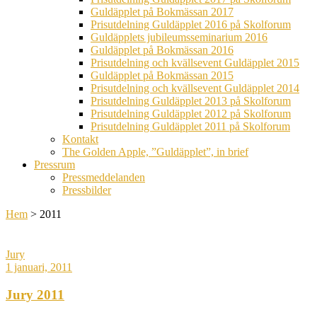
Guldäpplet på Bokmässan 2017
Prisutdelning Guldäpplet 2016 på Skolforum
Guldäpplets jubileumsseminarium 2016
Guldäpplet på Bokmässan 2016
Prisutdelning och kvällsevent Guldäpplet 2015
Guldäpplet på Bokmässan 2015
Prisutdelning och kvällsevent Guldäpplet 2014
Prisutdelning Guldäpplet 2013 på Skolforum
Prisutdelning Guldäpplet 2012 på Skolforum
Prisutdelning Guldäpplet 2011 på Skolforum
Kontakt
The Golden Apple, ”Guldäpplet”, in brief
Pressrum
Pressmeddelanden
Pressbilder
Hem
>
2011
Jury
1 januari, 2011
Jury 2011