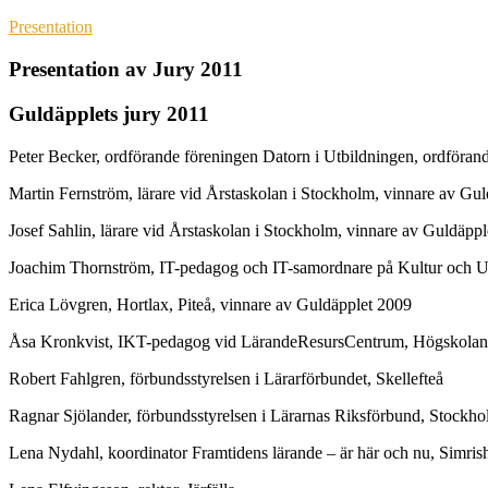
Presentation
Presentation av Jury 2011
Guldäpplets jury 2011
Peter Becker, ordförande föreningen Datorn i Utbildningen, ordförand
Martin Fernström, lärare vid Årstaskolan i Stockholm, vinnare av Gu
Josef Sahlin, lärare vid Årstaskolan i Stockholm, vinnare av Guldäpp
Joachim Thornström, IT-pedagog och IT-samordnare på Kultur och Ut
Erica Lövgren, Hortlax, Piteå, vinnare av Guldäpplet 2009
Åsa Kronkvist, IKT-pedagog vid LärandeResursCentrum, Högskolan i K
Robert Fahlgren, förbundsstyrelsen i Lärarförbundet, Skellefteå
Ragnar Sjölander, förbundsstyrelsen i Lärarnas Riksförbund, Stockh
Lena Nydahl, koordinator Framtidens lärande – är här och nu, Simri