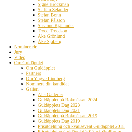
Signe Brockman
Staffan Selander
Stefan Bonn
Stefan Pålsson
Susanne Kjällander
Troed Troedson
Åke Grönlund
Åke Sjöberg
Nominerade
Jury
Video
Om Guldäpplet
Om Guldäpplet
Partners
Om Yngve Lindberg
Nominera din kandidat
Galleri
Alla Gallerier
Guldäpplet på Bokmässan 2024
Guldäpplets Dag 2023
Guldäpplets Dag 2021
Guldäpplet på Bokmässan 2019
Guldäpplets Dag 2019
Prisutdelning och kvällsevent Guldäpplet 2018
Prisutdelning Guldäpplet 2017 på Skolforum