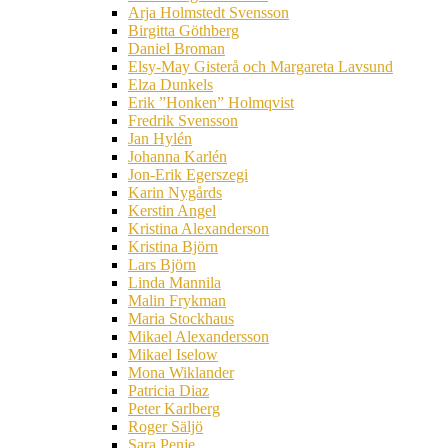
Arja Holmstedt Svensson
Birgitta Göthberg
Daniel Broman
Elsy-May Gisterå och Margareta Lavsund
Elza Dunkels
Erik ”Honken” Holmqvist
Fredrik Svensson
Jan Hylén
Johanna Karlén
Jon-Erik Egerszegi
Karin Nygårds
Kerstin Angel
Kristina Alexanderson
Kristina Björn
Lars Björn
Linda Mannila
Malin Frykman
Maria Stockhaus
Mikael Alexandersson
Mikael Iselow
Mona Wiklander
Patricia Diaz
Peter Karlberg
Roger Säljö
Sara Penje