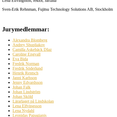
Lena Elfvingsson, rektor, Järfälla
Sven-Erik Rehnman, Fujitsu Technology Solutions AB, Stockholm
Jurymedlemmar:
Alexandra Blomberg
Andrey Shupliakov
Camilla Askebäck DIaz
Caroline Engvall
Eva Bida
Fredrik Norman
Fredrik Söderlund
Henrik Rentsch
Janni Karlsson
Jenny Edvardsson
Johan Falk
Johan Lindström
Johan Sköld
Lärarlaget på Lindskolan
Lena Elfvingsson
Lena Nydahl
Leonidas Papagianis