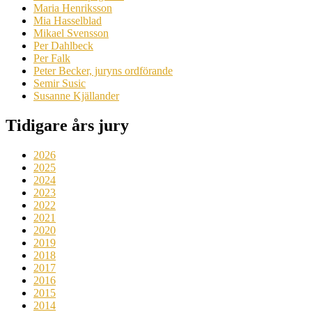
Maria Henriksson
Mia Hasselblad
Mikael Svensson
Per Dahlbeck
Per Falk
Peter Becker, juryns ordförande
Semir Susic
Susanne Kjällander
Tidigare års jury
2026
2025
2024
2023
2022
2021
2020
2019
2018
2017
2016
2015
2014