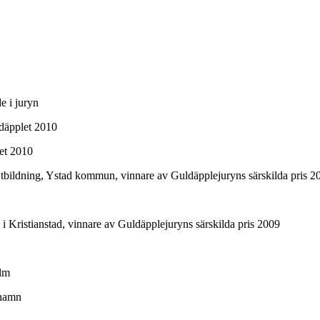
e i juryn
ldäpplet 2010
let 2010
bildning, Ystad kommun, vinnare av Guldäpplejuryns särskilda pris 2
ristianstad, vinnare av Guldäpplejuryns särskilda pris 2009
olm
shamn