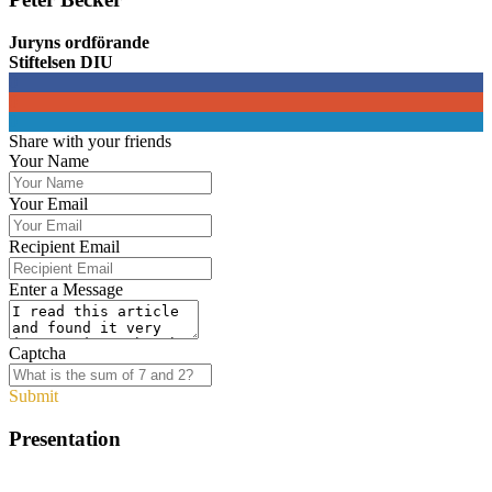
Juryns ordförande
Stiftelsen DIU
0
0
0
Share with your friends
Your Name
Your Email
Recipient Email
Enter a Message
Captcha
Submit
Presentation