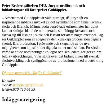
Peter Becker, stiftelsen DIU. Juryns ordförande och
initiativtagare till lärarpriset Guldäpplet.
– Arbetet med Guldäpplet är väldigt roligt, då juryn får en
inspirerande inblick i mycket av det nytänkande som finns i svensk
skola och lärarkår. Många goda beprövade erfarenheter har tidigt
kunnat skönjas bland de nominerade, som bloggskrivande och
skriva sig till läsning i skriv och lässtart för att ta några exempel. Jag
ser Guldäpplet som en spegel av den kunskapsprocess som pågår i
svensk lärarprofession, i prövande och skapande av de nya
möjligheter som uppstår i det digitala mötet med skolan. Ett särskilt
värde är att de nomineringar kollegor och skolledare gör ger en bra
bild av utvecklingen. Vi är stolta över det bidrag vi ger till svensk
skolutveckling och synliggörande av professionen med arbetet kring
Guldäpplet.
Djupare perspektiv: Varför Guldäpplet?
Kontakt:
e-post:
peter.becker@diu.se
telefon:070-710 44 53
Inläggsnavigering