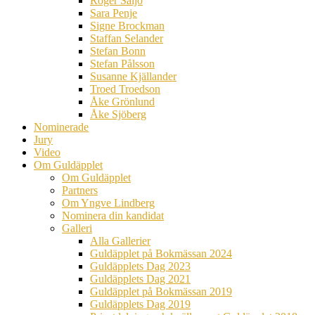
Roger Säljö
Sara Penje
Signe Brockman
Staffan Selander
Stefan Bonn
Stefan Pålsson
Susanne Kjällander
Troed Troedson
Åke Grönlund
Åke Sjöberg
Nominerade
Jury
Video
Om Guldäpplet
Om Guldäpplet
Partners
Om Yngve Lindberg
Nominera din kandidat
Galleri
Alla Gallerier
Guldäpplet på Bokmässan 2024
Guldäpplets Dag 2023
Guldäpplets Dag 2021
Guldäpplet på Bokmässan 2019
Guldäpplets Dag 2019