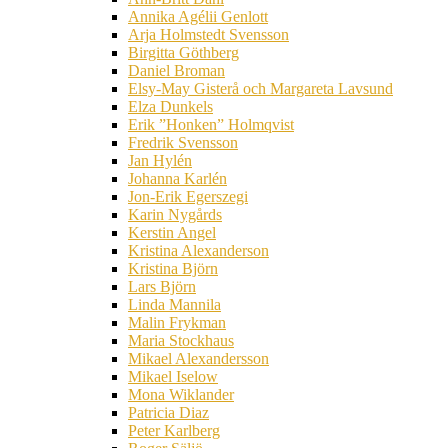
Annika Agélii Genlott
Arja Holmstedt Svensson
Birgitta Göthberg
Daniel Broman
Elsy-May Gisterå och Margareta Lavsund
Elza Dunkels
Erik ”Honken” Holmqvist
Fredrik Svensson
Jan Hylén
Johanna Karlén
Jon-Erik Egerszegi
Karin Nygårds
Kerstin Angel
Kristina Alexanderson
Kristina Björn
Lars Björn
Linda Mannila
Malin Frykman
Maria Stockhaus
Mikael Alexandersson
Mikael Iselow
Mona Wiklander
Patricia Diaz
Peter Karlberg