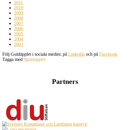
2011
2010
2009
2008
2007
2006
2005
2004
2003
Följ Guldäpplet i sociala medier, på
Linkedin
och på
Facebook.
Tagga med
#guldapplet
Partners