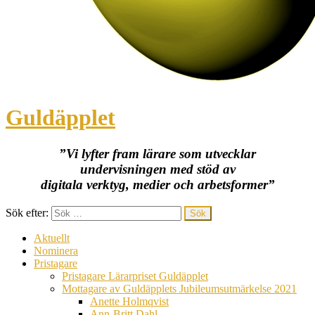
Guldäpplet
”Vi lyfter fram lärare som utvecklar
undervisningen med stöd av
digitala verktyg, medier och arbetsformer”
Sök efter:
Aktuellt
Nominera
Pristagare
Pristagare Lärarpriset Guldäpplet
Mottagare av Guldäpplets Jubileumsutmärkelse 2021
Anette Holmqvist
Ann-Britt Dahl