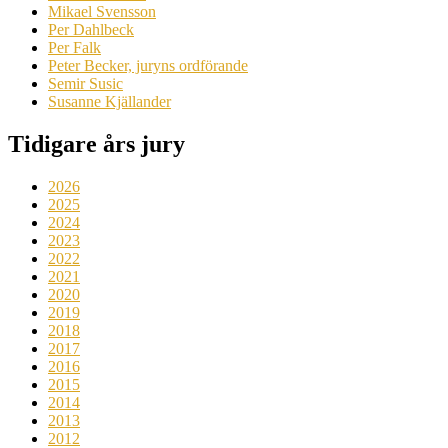
Mikael Svensson
Per Dahlbeck
Per Falk
Peter Becker, juryns ordförande
Semir Susic
Susanne Kjällander
Tidigare års jury
2026
2025
2024
2023
2022
2021
2020
2019
2018
2017
2016
2015
2014
2013
2012