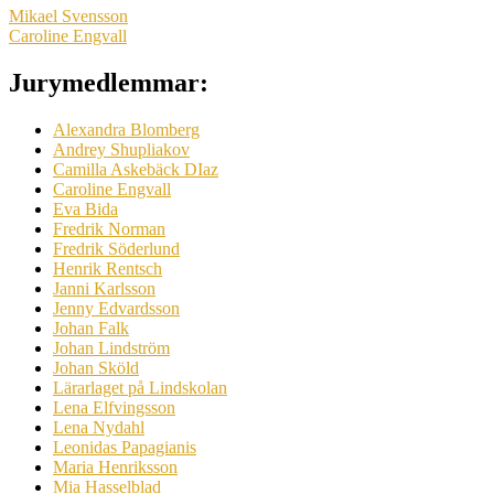
Mikael Svensson
Caroline Engvall
Jurymedlemmar:
Alexandra Blomberg
Andrey Shupliakov
Camilla Askebäck DIaz
Caroline Engvall
Eva Bida
Fredrik Norman
Fredrik Söderlund
Henrik Rentsch
Janni Karlsson
Jenny Edvardsson
Johan Falk
Johan Lindström
Johan Sköld
Lärarlaget på Lindskolan
Lena Elfvingsson
Lena Nydahl
Leonidas Papagianis
Maria Henriksson
Mia Hasselblad